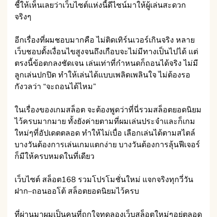
ชี้ให้เห็นเลยว่าเว็บไซต์แห่งนี้ดีไซน์มาให้ผู้เล่นสะดวก
จริงๆ
อีกเรื่องที่ผมชอบมากคือ ไม่ติดเทิร์นเวอร์เกินจริง หลาย
เว็บชอบตั้งเงื่อนไขสูงจนถึงเกือบจะไม่มีทางเป็นไปได้ แต่
ตรงนี้ข้อตกลงชัดเจน เล่นเท่าที่กำหนดก็ถอนได้จริง ไม่มี
ลูกเล่นปกปิด ทำให้เล่นได้แบบเพลิดเพลินใจ ไม่ต้องรอ
กังวลว่า “จะถอนได้ไหม”
ในเรื่องของเกมสล็อต จะต้องพูดว่าที่นี่รวมสล็อตยอดนิยม
ไว้ครบมากมาย ทั้งยังค่ายตามที่ผมเล่นประจำและก็เกม
ใหม่ๆที่อัปเดตตลอด ทำให้ไม่เบื่อ เลือกเล่นได้ตามสไตล์
บางวันต้องการเล่นเกมแตกง่าย บางวันต้องการลุ้นฟีเจอร์
ก็มีให้ครบหมดในที่เดียว
เว็บไซต์ สล็อต168 รวมโปรโมชั่นใหม่ แจกจริงทุกวี่วัน
ฝาก–ถอนออโต้ สล็อตยอดนิยมไว้ครบ
ที่ผ่านมาผมเป็นคนที่ถูกใจทดลองเว็บสล็อตใหม่ๆอยู่ตลอด