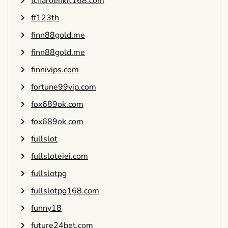
fcharoenkit168.com
ff123th
finn88gold.me
finn88gold.me
finnivips.com
fortune99vip.com
fox689ok.com
fox689ok.com
fullslot
fullsloteiei.com
fullslotpg
fullslotpg168.com
funny18
future24bet.com