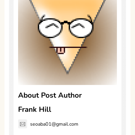
About Post Author
Frank Hill
seoaba01@gmail.com