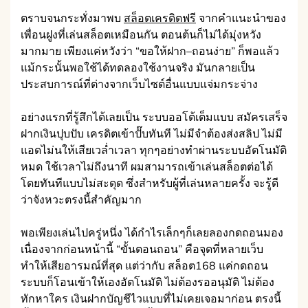
ตราบจนกระทั่งมาพบ
สล็อตเครดิตฟรี
จากคำแนะนำของ
เพื่อนฝูงที่เล่นสล็อตเหมือนกัน ตอนต้นก็ไม่ได้มุ่งหวัง
มากมาย เพียงแค่หวังว่า “ขอให้ฝาก–ถอนง่าย” ก็พอแล้ว
แม้กระนั้นพอใช้ได้ทดลองใช้งานจริง มันกลายเป็น
ประสบการณ์ที่ต่างจากเว็บไซต์อื่นแบบแจ่มกระจ่าง
อย่างแรกที่รู้สึกได้เลยเป็น ระบบออโต้เต็มแบบ สมัครเสร็จ
ฝากเงินปุบปับ เครดิตเข้าปั๊บทันที ไม่มีจำต้องส่งสลิป ไม่มี
แอดไม่นให้เสียเวล่ำเวลา ทุกๆอย่างทำผ่านระบบอัตโนมัติ
หมด ใช้เวลาไม่ถึงนาที ผมสามารถเข้าเล่นสล็อตต่อได้
โดยทันทีแบบไม่สะดุด ซึ่งสำหรับผู้ที่เล่นหลายครั้ง จะรู้ดี
ว่าจังหวะตรงนี้สำคัญมาก
พอเพียงเล่นไปครู่หนึ่ง ได้กำไรเล็กๆก็เลยลองกดถอนมอง
เนื่องจากก่อนหน้านี้ “ขั้นตอนถอน” คือจุดที่หลายเว็บ
ทำให้เสียอารมณ์ที่สุด แต่ว่ากับ สล็อต168 แค่กดถอน
ระบบก็โอนเข้าให้เองอัตโนมัติ ไม่ต้องรออนุมัติ ไม่ต้อง
ทักหาใคร เงินฝากบัญชีไวแบบที่ไม่เคยเจอมาก่อน ตรงนี้