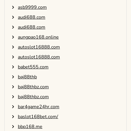
asb9999.com
audi688.com
audi688.com
aungpao168.online
autoslot16888.com
autoslot16888.com
babet555.com
baj88thb
baj88thbz.com
baj88thbz.com
bar4game24hr.com
baslot168bet.com/
bbp168.me