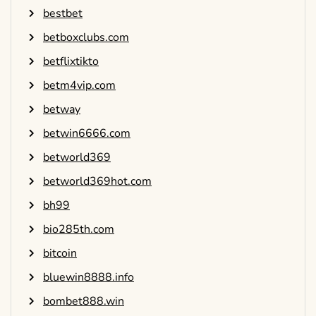
bestbet
betboxclubs.com
betflixtikto
betm4vip.com
betway
betwin6666.com
betworld369
betworld369hot.com
bh99
bio285th.com
bitcoin
bluewin8888.info
bombet888.win