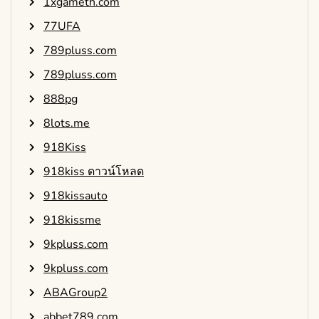
1xgameth.com
77UFA
789pluss.com
789pluss.com
888pg
8lots.me
918Kiss
918kiss ดาวน์โหลด
918kissauto
918kissme
9kpluss.com
9kpluss.com
ABAGroup2
abbet789.com