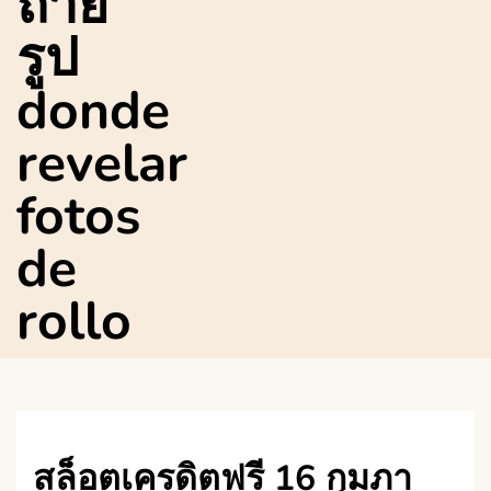
ถ่าย
รูป
donde
revelar
fotos
de
rollo
สล็อตเครดิตฟรี 16 กุมภา