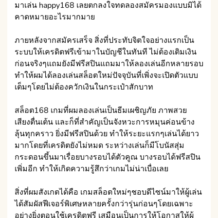
มาเล่น happy168 เลยตกลงใจทดลองสมัครมองแบบมิได้
คาดหมายอะไรมากมาย
ภายหลังจากสมัครเสร็จ สิ่งที่ประทับจิตใจอย่างแรกเป็น
ระบบให้เครดิตฟรีเข้ามาในบัญชีในทันที ไม่ต้องเติมเงิน
ก่อนจริงๆแถมยังมีฟรีสปินแถมมาให้ลองเล่นอีกหลายรอบ
ทำให้ผมได้ลองเล่นสล็อตใหม่ปัจจุบันที่เพิ่งจะเปิดตัวแบบ
เต็มๆโดยไม่ต้องควักเงินในกระเป๋าสักบาท
สล็อต168 เกมที่ผมลองเล่นเป็นธีมเผชิญภัย ภาพสวย
เสียงตื่นเต้น และก็ที่สำคัญเป็นจังหวะการหมุนค่อนข้าง
ลุ้นทุกคราว ยิ่งมีฟรีสปินด้วย ทำให้ระยะแรกๆเล่นได้ยาว
มากโดยที่เครดิตยังไม่หมด ระหว่างเล่นก็มีโบนัสสุ่ม
กระดอนขึ้นมาเรื่อยบางรอบได้ตัวคูณ บางรอบได้ฟรีสปิน
เพิ่มอีก ทำให้เกิดความรู้สึกว่าเกมไม่น่าเบื่อเลย
สิ่งที่ผมสังเกตได้คือ เกมสล็อตใหม่ๆชอบดีไซน์มาให้ผู้เล่น
ได้สัมผัสฟีเจอร์พิเศษหลายครั้งกว่ารุ่นก่อนๆโดยเฉพาะ
อย่างยิ่งตอนใช้เครดิตฟรี เสมือนเป็นการให้โอกาสให้ผู้