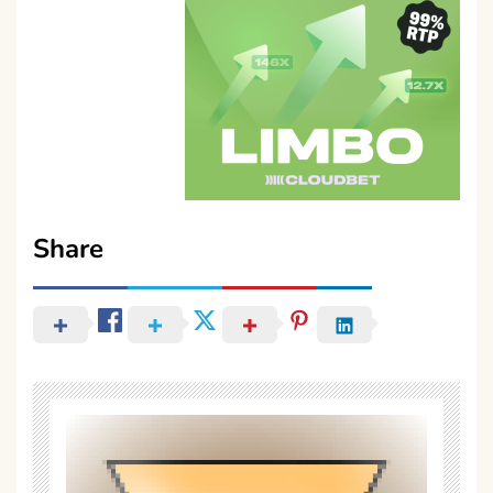
Share