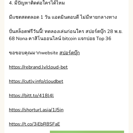
4. มีปัญหาติดต่อใครได้ไหม
มีแชตสดตลอด 1 วัน แอดมินตอบดี ไม่มีหายกลางทาง
ปั่นสล็อตฟรีวันนี้! ทดลองเล่นก่อนใคร สปอร์ตบุ๊ก 28 พ.ย.
68 Nona คาสิโนออนไลน์ bitcoin แจกบ่อย Top 36
ขอขอบคุณมากwebsite
สปอร์ตบุ๊ก
https://rebrand.ly/cloud-bet
https://cutly.info/cloudbet
https://bitt.to/418l4l
https://shorturl.asia/1J5in
https://t.co/3iEbR8SFaE