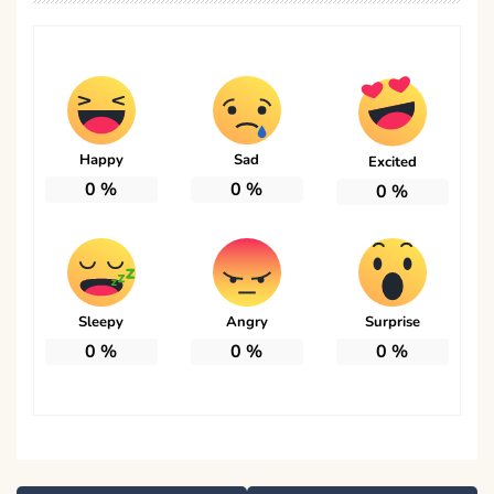
Happy
Sad
Excited
0
%
0
%
0
%
Sleepy
Angry
Surprise
0
%
0
%
0
%