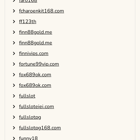
faro168
fcharoenkit168.com
ff123th
finn88gold.me
finn88gold.me
finnivips.com
fortune99vip.com
fox689ok.com
fox689ok.com
fullslot
fullsloteiei.com
fullslotpg
fullslotpg168.com
funny18