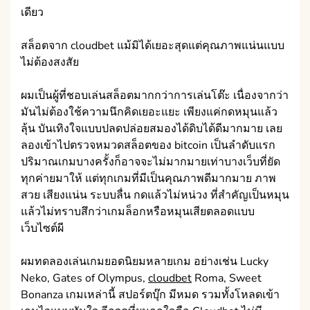
เดียว
สล็อตจาก cloudbet แม้มิได้เยอะสุดแต่คุณภาพแน่นแบบ
ไม่ต้องสงสัย
ผมเป็นผู้ที่ชอบเล่นสล็อตมากกว่าการเล่นโต๊ะ เนื่องจากว่า
มันไม่ต้องใช้ความนึกคิดเยอะแยะ เพียงแค่กดหมุนแล้ว
ลุ้น บันเทิงใจแบบปลดปล่อยสมองได้ดิบได้ดีมากมาย เลย
ลองเข้าไปตรวจหมวดสล็อตของ bitcoin เป็นลำดับแรก
ปริมาณเกมบางครั้งก็อาจจะไม่มากมายเท่าบางเว็บที่ยัด
ทุกค่ายมาให้ แต่ทุกเกมที่มีเป็นคุณภาพดีมากมาย ภาพ
สวย เสียงแน่น ระบบลื่น กดแล้วไม่หน่วง ที่สำคัญเป็นหมุน
แล้วไม่ทราบสึกว่าเกมล็อกหรือหมุนเสียตลอดแบบ
เว็บไซต์ผี
ผมทดลองเล่นเกมยอดนิยมหลายเกม อย่างเช่น Lucky
Neko, Gates of Olympus,
cloudbet
Roma, Sweet
Bonanza เกมเหล่านี้ สปอร์ตบุ๊ก มีหมด รวมทั้งโหลดเข้า