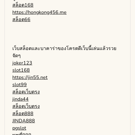
สล็อต168
https://hongkong456.me
สล็อต66
เว็บสล็อตและบาคาร่าของโครตดีเว็บนี้เล่นแล้วรวย
จัดๆ
joker123
slot168
https://jin55.net
slot99
สล็อตเว็บตรง
jinda44
สล็อตเว็บตรง
สล็อต888
JINDA888
pgslot