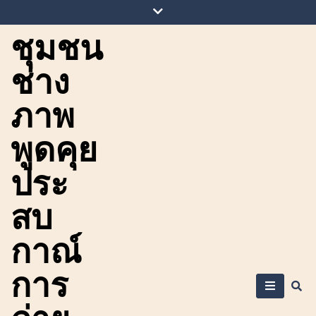
Skip
to
ชุมชน
content
ช่าง
ภาพ
พูดคุย
ประ
สบ
กาณ์
การ