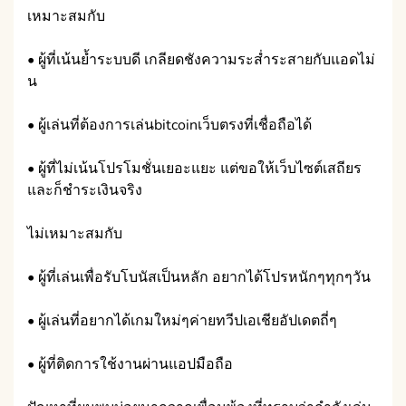
เหมาะสมกับ
• ผู้ที่เน้นย้ำระบบดี เกลียดชังความระส่ำระสายกับแอดไม่
น
• ผู้เล่นที่ต้องการเล่นbitcoinเว็บตรงที่เชื่อถือได้
• ผู้ที่ไม่เน้นโปรโมชั่นเยอะแยะ แต่ขอให้เว็บไซต์เสถียร
และก็ชำระเงินจริง
ไม่เหมาะสมกับ
• ผู้ที่เล่นเพื่อรับโบนัสเป็นหลัก อยากได้โปรหนักๆทุกๆวัน
• ผู้เล่นที่อยากได้เกมใหม่ๆค่ายทวีปเอเชียอัปเดตถี่ๆ
• ผู้ที่ติดการใช้งานผ่านแอปมือถือ