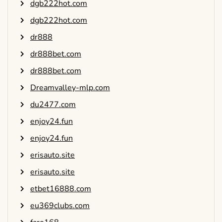
dgb222hot.com
dgb222hot.com
dr888
dr888bet.com
dr888bet.com
Dreamvalley-mlp.com
du2477.com
enjoy24.fun
enjoy24.fun
erisauto.site
erisauto.site
etbet16888.com
eu369clubs.com