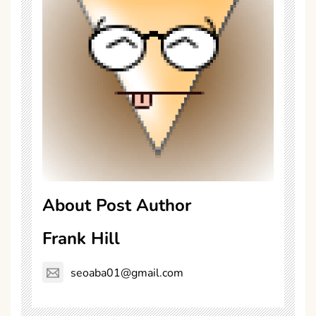
About Post Author
Frank Hill
seoaba01@gmail.com