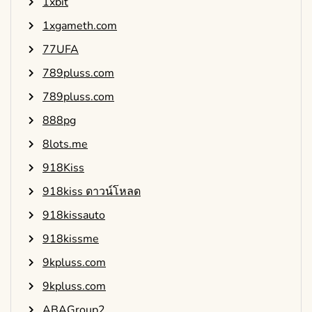
1xbit
1xgameth.com
77UFA
789pluss.com
789pluss.com
888pg
8lots.me
918Kiss
918kiss ดาวน์โหลด
918kissauto
918kissme
9kpluss.com
9kpluss.com
ABAGroup2