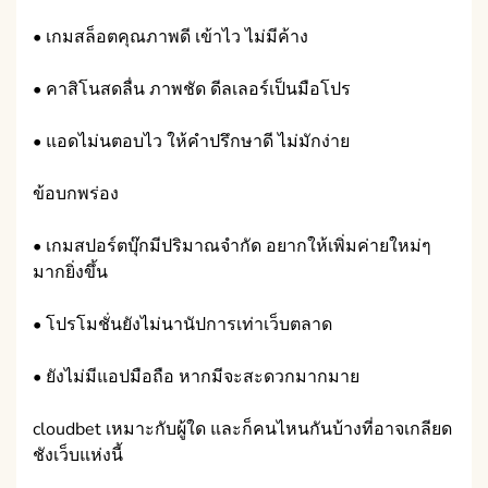
• เกมสล็อตคุณภาพดี เข้าไว ไม่มีค้าง
• คาสิโนสดลื่น ภาพชัด ดีลเลอร์เป็นมือโปร
• แอดไม่นตอบไว ให้คำปรึกษาดี ไม่มักง่าย
ข้อบกพร่อง
• เกมสปอร์ตบุ๊กมีปริมาณจำกัด อยากให้เพิ่มค่ายใหม่ๆ
มากยิ่งขึ้น
• โปรโมชั่นยังไม่นานัปการเท่าเว็บตลาด
• ยังไม่มีแอปมือถือ หากมีจะสะดวกมากมาย
cloudbet เหมาะกับผู้ใด และก็คนไหนกันบ้างที่อาจเกลียด
ชังเว็บแห่งนี้