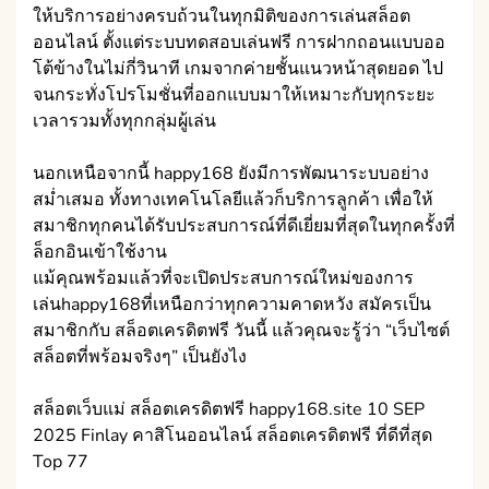
ให้บริการอย่างครบถ้วนในทุกมิติของการเล่นสล็อต
ออนไลน์ ตั้งแต่ระบบทดสอบเล่นฟรี การฝากถอนแบบออ
โต้ข้างในไม่กี่วินาที เกมจากค่ายชั้นแนวหน้าสุดยอด ไป
จนกระทั่งโปรโมชั่นที่ออกแบบมาให้เหมาะกับทุกระยะ
เวลารวมทั้งทุกกลุ่มผู้เล่น
นอกเหนือจากนี้ happy168 ยังมีการพัฒนาระบบอย่าง
สม่ำเสมอ ทั้งทางเทคโนโลยีแล้วก็บริการลูกค้า เพื่อให้
สมาชิกทุกคนได้รับประสบการณ์ที่ดีเยี่ยมที่สุดในทุกครั้งที่
ล็อกอินเข้าใช้งาน
แม้คุณพร้อมแล้วที่จะเปิดประสบการณ์ใหม่ของการ
เล่นhappy168ที่เหนือกว่าทุกความคาดหวัง สมัครเป็น
สมาชิกกับ สล็อตเครดิตฟรี วันนี้ แล้วคุณจะรู้ว่า “เว็บไซต์
สล็อตที่พร้อมจริงๆ” เป็นยังไง
สล็อตเว็บแม่ สล็อตเครดิตฟรี happy168.site 10 SEP
2025 Finlay คาสิโนออนไลน์ สล็อตเครดิตฟรี ที่ดีที่สุด
Top 77