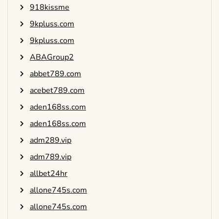
918kissme
9kpluss.com
9kpluss.com
ABAGroup2
abbet789.com
acebet789.com
aden168ss.com
aden168ss.com
adm289.vip
adm789.vip
allbet24hr
allone745s.com
allone745s.com