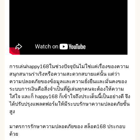
การเล่นhappy168ในช่วงปัจจุบันไม่ใช่แค่เรื่องของความ
สนุกสนานร่าเริงหรือความสะดวกสบายแค่นั้น แต่ว่า
ความปลอดภัยของข้อมูลและความยั่งยืนและมั่นคงของ
ระบบการเงินคือสิ่งจำเป็นที่ผู้เล่นทุกคนจะต้องให้ความ
ใส่ใจ และก็ happy168 ก็เข้าใจถึงประเด็นนี้เป็นอย่างดี จึง
ได้ปรับปรุงแพลตฟอร์มให้มีระบบรักษาความปลอดภัยขั้น
สูง
มาตรการรักษาความปลอดภัยของ สล็อต168 ประกอบ
ด้วย