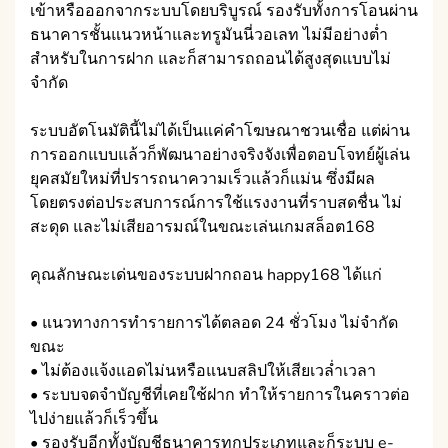
เข้าหรือออกจากระบบโดยบริบูรณ์ รองรับทั้งการโอนผ่าน
ธนาคารชั้นแนวหน้าและทรูมันนี่วอเลท ไม่มีอย่างต่ำ
สำหรับในการฝาก และก็สามารถถอนได้สูงสุดแบบไม่
จำกัด
ระบบอัตโนมัตินี้ไม่ได้เป็นแค่คำโฆษณาชวนเชื่อ แต่ผ่าน
การออกแบบแล้วก็พัฒนาอย่างจริงจังเพื่อตอบโจทย์ผู้เล่น
ยุคสมัยใหม่ที่ปรารถนาความเร็วแล้วก็แม่น ซึ่งมีผล
โดยตรงต่อประสบการณ์การใช้แรงงานที่ราบสดชื่น ไม่
สะดุด และไม่เสียอารมณ์ในขณะเล่นเกมสล็อต168
คุณลักษณะเด่นของระบบฝากถอน happy168 ได้แก่
• แนวทางการทำรายการได้ตลอด 24 ชั่วโมง ไม่จำกัด
ขณะ
• ไม่ต้องแจ้งแอดไม่นหรือแนบสลิปให้เสียเวล่ำเวลา
• ระบบจดจำบัญชีที่เคยใช้ฝาก ทำให้รายการในคราวต่อ
ไปง่ายแล้วก็เร็วขึ้น
• รองรับอีกทั้งบัญชีธนาคารทุกประเภทและก็ระบบ e-