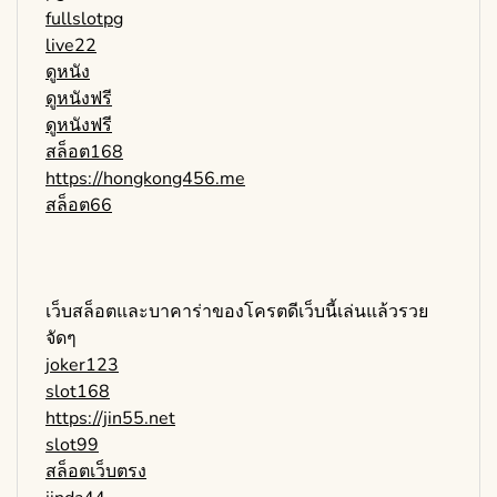
fullslotpg
live22
ดูหนัง
ดูหนังฟรี
ดูหนังฟรี
สล็อต168
https://hongkong456.me
สล็อต66
เว็บสล็อตและบาคาร่าของโครตดีเว็บนี้เล่นแล้วรวย
จัดๆ
joker123
slot168
https://jin55.net
slot99
สล็อตเว็บตรง