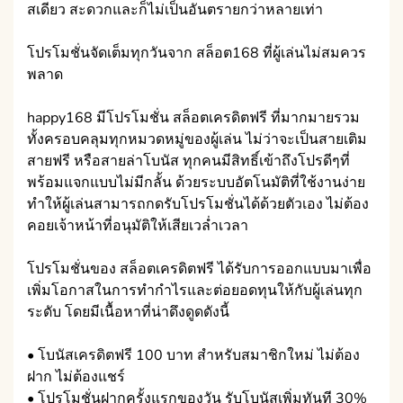
สเดียว สะดวกและก็ไม่เป็นอันตรายกว่าหลายเท่า
โปรโมชั่นจัดเต็มทุกวันจาก สล็อต168 ที่ผู้เล่นไม่สมควร
พลาด
happy168 มีโปรโมชั่น สล็อตเครดิตฟรี ที่มากมายรวม
ทั้งครอบคลุมทุกหมวดหมู่ของผู้เล่น ไม่ว่าจะเป็นสายเติม
สายฟรี หรือสายล่าโบนัส ทุกคนมีสิทธิ์เข้าถึงโปรดีๆที่
พร้อมแจกแบบไม่มีกลั้น ด้วยระบบอัตโนมัติที่ใช้งานง่าย
ทำให้ผู้เล่นสามารถกดรับโปรโมชั่นได้ด้วยตัวเอง ไม่ต้อง
คอยเจ้าหน้าที่อนุมัติให้เสียเวล่ำเวลา
โปรโมชั่นของ สล็อตเครดิตฟรี ได้รับการออกแบบมาเพื่อ
เพิ่มโอกาสในการทำกำไรและต่อยอดทุนให้กับผู้เล่นทุก
ระดับ โดยมีเนื้อหาที่น่าดึงดูดดังนี้
• โบนัสเครดิตฟรี 100 บาท สำหรับสมาชิกใหม่ ไม่ต้อง
ฝาก ไม่ต้องแชร์
• โปรโมชั่นฝากครั้งแรกของวัน รับโบนัสเพิ่มทันที 30%