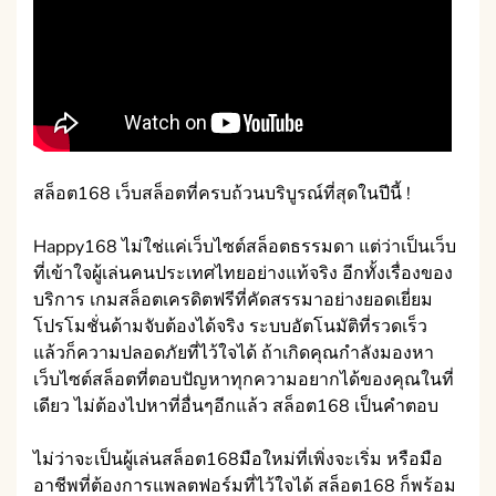
สล็อต168 เว็บสล็อตที่ครบถ้วนบริบูรณ์ที่สุดในปีนี้ !
Happy168 ไม่ใช่แค่เว็บไซต์สล็อตธรรมดา แต่ว่าเป็นเว็บ
ที่เข้าใจผู้เล่นคนประเทศไทยอย่างแท้จริง อีกทั้งเรื่องของ
บริการ เกมสล็อตเครดิตฟรีที่คัดสรรมาอย่างยอดเยี่ยม
โปรโมชั่นด้ามจับต้องได้จริง ระบบอัตโนมัติที่รวดเร็ว
แล้วก็ความปลอดภัยที่ไว้ใจได้ ถ้าเกิดคุณกำลังมองหา
เว็บไซต์สล็อตที่ตอบปัญหาทุกความอยากได้ของคุณในที่
เดียว ไม่ต้องไปหาที่อื่นๆอีกแล้ว สล็อต168 เป็นคำตอบ
ไม่ว่าจะเป็นผู้เล่นสล็อต168มือใหม่ที่เพิ่งจะเริ่ม หรือมือ
อาชีพที่ต้องการแพลตฟอร์มที่ไว้ใจได้ สล็อต168 ก็พร้อม