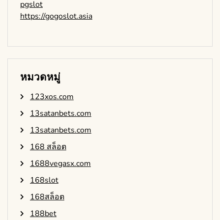
pgslot
https://gogoslot.asia
หมวดหมู่
123xos.com
13satanbets.com
13satanbets.com
168 สล็อต
1688vegasx.com
168slot
168สล็อต
188bet