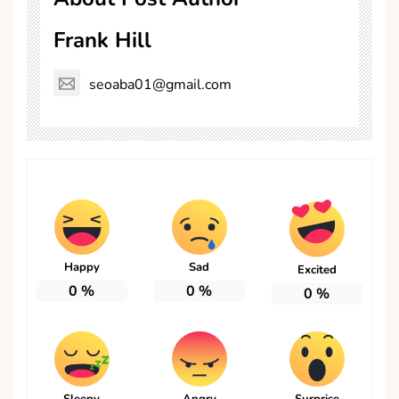
Frank Hill
seoaba01@gmail.com
Happy
Sad
Excited
0
%
0
%
0
%
Sleepy
Angry
Surprise