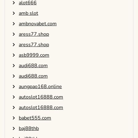
alot666
amb slot
ambnovabet.com
aress77.shop
aress77.shop
asb9999.com
audi688.com
audi688.com
aungpao168.online
autoslot16888.com
autoslot16888.com
babet555.com
baj88thb