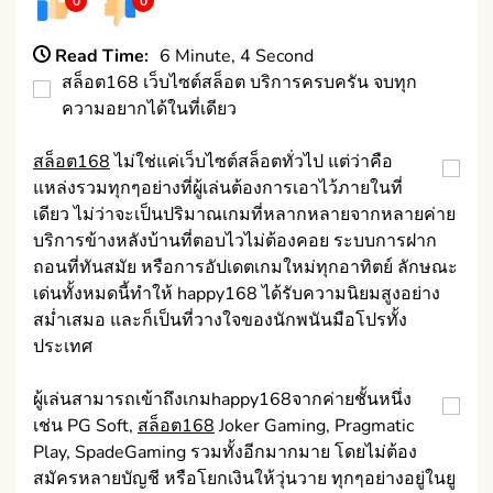
0
0
Read Time:
6 Minute, 4 Second
สล็อต168 เว็บไซต์สล็อต บริการครบครัน จบทุก
ความอยากได้ในที่เดียว
สล็อต168
ไม่ใช่แค่เว็บไซต์สล็อตทั่วไป แต่ว่าคือ
แหล่งรวมทุกๆอย่างที่ผู้เล่นต้องการเอาไว้ภายในที่
เดียว ไม่ว่าจะเป็นปริมาณเกมที่หลากหลายจากหลายค่าย
บริการข้างหลังบ้านที่ตอบไวไม่ต้องคอย ระบบการฝาก
ถอนที่ทันสมัย หรือการอัปเดตเกมใหม่ทุกอาทิตย์ ลักษณะ
เด่นทั้งหมดนี้ทำให้ happy168 ได้รับความนิยมสูงอย่าง
สม่ำเสมอ และก็เป็นที่วางใจของนักพนันมือโปรทั้ง
ประเทศ
ผู้เล่นสามารถเข้าถึงเกมhappy168จากค่ายชั้นหนึ่ง
เช่น PG Soft,
สล็อต168
Joker Gaming, Pragmatic
Play, SpadeGaming รวมทั้งอีกมากมาย โดยไม่ต้อง
สมัครหลายบัญชี หรือโยกเงินให้วุ่นวาย ทุกๆอย่างอยู่ในยู