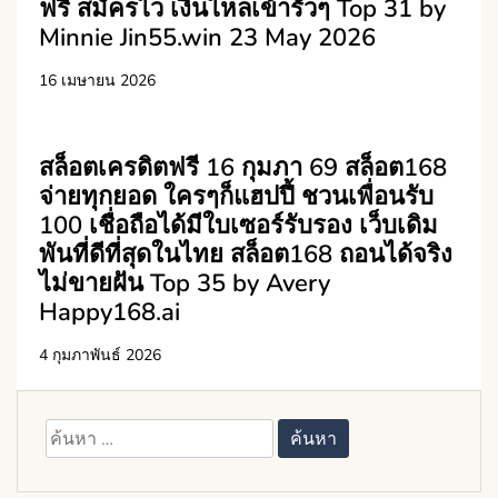
ฟรี สมัครไว เงินไหลเข้ารัวๆ Top 31 by
Minnie Jin55.win 23 May 2026
16 เมษายน 2026
สล็อตเครดิตฟรี 16 กุมภา 69 สล็อต168
จ่ายทุกยอด ใครๆก็แฮปปี้ ชวนเพื่อนรับ
100 เชื่อถือได้มีใบเซอร์รับรอง เว็บเดิม
พันที่ดีที่สุดในไทย สล็อต168 ถอนได้จริง
ไม่ขายฝัน Top 35 by Avery
Happy168.ai
4 กุมภาพันธ์ 2026
ค้นหา
สำหรับ: