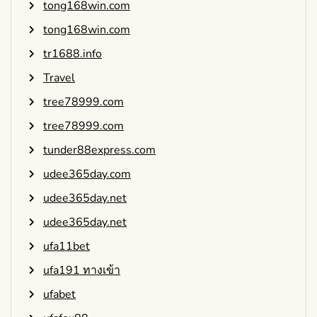
tong168win.com
tong168win.com
tr1688.info
Travel
tree78999.com
tree78999.com
tunder88express.com
udee365day.com
udee365day.net
udee365day.net
ufa11bet
ufa191 ทางเข้า
ufabet