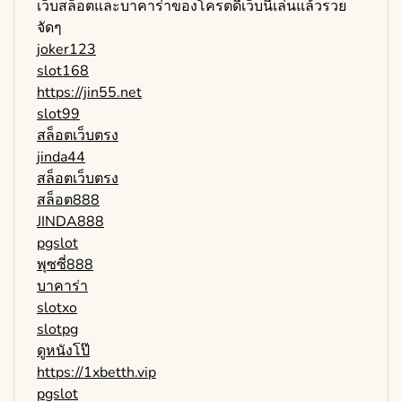
เว็บสล็อตและบาคาร่าของโครตดีเว็บนี้เล่นแล้วรวย
จัดๆ
joker123
slot168
https://jin55.net
slot99
สล็อตเว็บตรง
jinda44
สล็อตเว็บตรง
สล็อต888
JINDA888
pgslot
พุซซี่888
บาคาร่า
slotxo
slotpg
ดูหนังโป๊
https://1xbetth.vip
pgslot