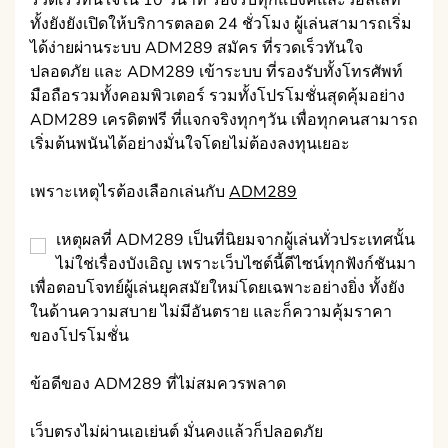
ทั้งยังยังเปิดให้บริการตลอด 24 ชั่วโมง ผู้เล่นสามารถเริ่ม
ได้ง่ายผ่านระบบ ADM289 สมัคร ที่รวดเร็วทันใจ
ปลอดภัย และ ADM289 เข้าระบบ ที่รองรับทั้งโทรศัพท์
มือถือรวมทั้งคอมพิวเตอร์ รวมทั้งโปรโมชั่นสุดคุ้มอย่าง
ADM289 เครดิตฟรี ที่แจกจริงทุกๆวัน เพื่อทุกคนสามารถ
เริ่มต้นพนันได้อย่างมั่นใจโดยไม่ต้องลงทุนเยอะ
เพราะเหตุไรต้องเลือกเล่นกับ
ADM289
เหตุผลที่ ADM289 เป็นที่นิยมจากผู้เล่นทั่วประเทศนั้น
ไม่ใช่เรื่องบังเอิญ เพราะเว็บไซต์นี้ดีไซน์ทุกฟังก์ชันมา
เพื่อตอบโจทย์ผู้เล่นยุคสมัยใหม่โดยเฉพาะอย่างยิ่ง ทั้งยัง
ในด้านความสบาย ไม่มีอันตราย และก็ความคุ้มราคา
ของโปรโมชั่น
ข้อดีของ ADM289 ที่ไม่สมควรพลาด
เว็บตรงไม่ผ่านเอเย่นต์ มั่นคงแล้วก็ปลอดภัย