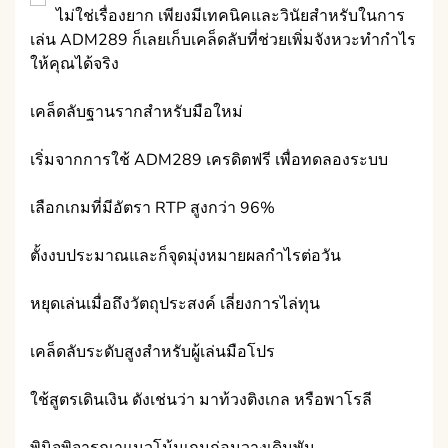
ไม่ใช่เรื่องยาก เพียงมีเทคนิคและวินัยสำหรับในการ
เล่น ADM289 ก็เลยเก็บเคล็ดลับที่ช่วยเพิ่มจังหวะทำกำไร
ให้คุณได้จริง
เคล็ดลับฐานรากสำหรับมือใหม่
เริ่มจากการใช้ ADM289 เครดิตฟรี เพื่อทดลองระบบ
เลือกเกมที่มีอัตรา RTP สูงกว่า 96%
ตั้งงบประมาณและก็จุดมุ่งหมายผลกำไรต่อวัน
หยุดเล่นเมื่อถึงวัตถุประสงค์ เลี่ยงการไล่ทุน
เคล็ดลับระดับสูงสำหรับผู้เล่นมือโปร
ใช้สูตรเดินเงิน ดังเช่นว่า มาท้วงติงเกล หรือพาโรลี
พินิจพิจารณาแนวโน้มเกมก่อนวางเดิมพัน