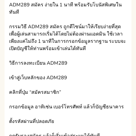
ADM289 สมัคร ง่ายใน 1 นาที พร้อมรับโบนัสพิเศษใน
ทันที
กรรมวิธี ADM289 สมัคร ถูกดีไซน์มาให้เรียบง่ายที่สุด
เพื่อผู้เล่นสามารถเริ่มได้โดยไม่ต้องผ่านแอดมิน ใช้เวลา
เพียงแค่ไม่ถึง 1 นาทีในการกรอกข้อมูลรากฐาน ระบบจะ
เปิดบัญชีให้ท่านพร้อมเข้าเล่นได้ทันที
วิธีการลงทะเบียน ADM289
เข้าสู่เว็บหลักของ ADM289
คลิกที่ปุ่ม “สมัครสมาชิก”
กรอกข้อมูล อาทิเช่น เบอร์โทรศัพท์ แล้วก็บัญชีธนาคาร
ตั้งรหัสผ่านที่ปลอดภัย
กดรับรองสมัคร แล้วก็เริ่มเข้าสู่ระบบได้ทันที