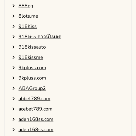
888pg
8lots.me
918Kiss
918kiss ดาวน์โหลด
918kissauto
918kissme
9kpluss.com
9kpluss.com
ABAGroup2
abbet789.com
acebet789.com
aden168ss.com
aden168ss.com