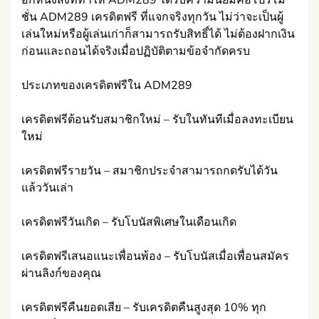
ชั่น ADM289 เครดิตฟรี ที่แจกจริงทุกวัน ไม่ว่าจะเป็นผู้
เล่นใหม่หรือผู้เล่นเก่าก็สามารถรับสิทธิ์ได้ ไม่ต้องฝากเงิน
ก่อนและถอนได้จริงเมื่อปฏิบัติตามข้อจำกัดครบ
ประเภทของเครดิตฟรีใน ADM289
เครดิตฟรีต้อนรับสมาชิกใหม่ – รับในทันทีเมื่อลงทะเบียน
ใหม่
เครดิตฟรีรายวัน – สมาชิกประจำสามารถกดรับได้วัน
แล้ววันเล่า
เครดิตฟรีวันเกิด – รับโบนัสพิเศษในเดือนเกิด
เครดิตฟรีเสนอแนะเพื่อนพ้อง – รับโบนัสเมื่อเพื่อนสมัคร
ผ่านลิงก์ของคุณ
เครดิตฟรีคืนยอดเสีย – รับเครดิตคืนสูงสุด 10% ทุก