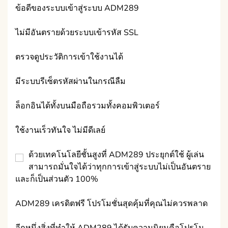
ข้อดีของระบบเข้าสู่ระบบ ADM289
ไม่มีอันตรายด้วยระบบเข้ารหัส SSL
ตรวจดูประวัติการเข้าใช้งานได้
มีระบบรีเซ็ตรหัสผ่านในกรณีลืม
ล็อกอินได้ทั้งบนมือถือรวมทั้งคอมพิวเตอร์
ใช้งานเร็วทันใจ ไม่มีดีเลย์
ด้วยเทคโนโลยีชั้นสูงที่ ADM289 ประยุกต์ใช้ ผู้เล่น
สามารถมั่นใจได้ว่าทุกการเข้าสู่ระบบไม่เป็นอันตราย
และก็เป็นส่วนตัว 100%
ADM289 เครดิตฟรี โปรโมชั่นสุดคุ้มที่คุณไม่ควรพลาด
อีกหนึ่งสิ่งที่ทำให้ ADM289 ได้รับความนิยมคือโปรโม