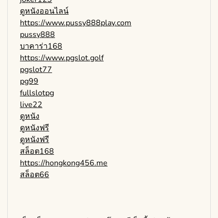
ดูหนังออนไลน์
https://www.pussy888play.com
pussy888
บาคาร่า168
https://www.pgslot.golf
pgslot77
pg99
fullslotpg
live22
ดูหนัง
ดูหนังฟรี
ดูหนังฟรี
สล็อต168
https://hongkong456.me
สล็อต66