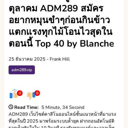
ตุลาคม ADM289 สมัคร
อยากหมุนขำๆก่อนกินข้าว
แตกแรงทุกไม้โอนไวสุดใน
ตอนนี้ Top 40 by Blanche
25 ธันวาคม 2025
-
Frank Hill
adm289.vip
0
0
Read Time:
5 Minute, 34 Second
ADM289 เว็บไซต์คาสิโนออนไลน์ชั้นแนวหน้าที่มาแรง
ที่สุดในปี 2025 มาพร้อมระบบล้ำยุค ฝากถอนอัตโนมัติ
รวดเร็วทันใจใน 10 วินาที รองรับทุกแบงค์และวอลเล็ท