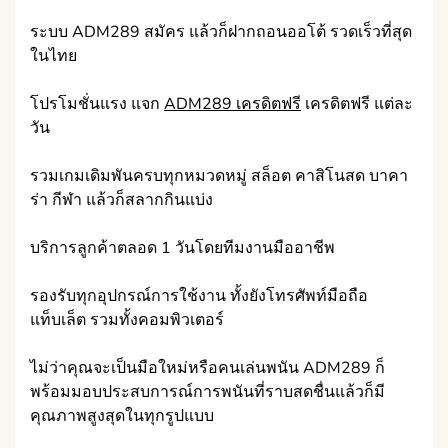
ระบบ ADM289 สมัคร แล้วก็ฝากถอนออโต้ รวดเร็วที่สุด
ในไทย
โปรโมชั่นแรง แจก
ADM289 เครดิตฟรี
เครดิตฟรี แต่ละ
วัน
รวมเกมเดิมพันครบทุกหมวดหมู่ สล็อต คาสิโนสด บาคา
ร่า กีฬา แล้วก็สลากกินแบ่ง
บริการลูกค้าตลอด 1 วันโดยทีมงานมืออาชีพ
รองรับทุกอุปกรณ์การใช้งาน ทั้งยังโทรศัพท์มือถือ
แท็บเล็ต รวมทั้งคอมพิวเตอร์
ไม่ว่าคุณจะเป็นมือใหม่หรือคนเล่นพนัน ADM289 ก็
พร้อมมอบประสบการณ์การพนันที่ราบสดชื่นแล้วก็มี
คุณภาพสูงสุดในทุกรูปแบบ