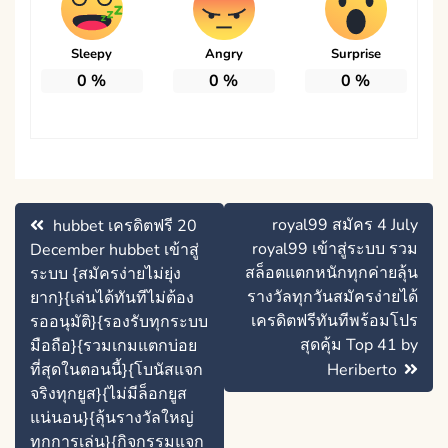
Sleepy
Angry
Surprise
0
%
0
%
0
%
แนะแนว
royal99 สมัคร 4 July
hubbet เครดิตฟรี 20
เรื่อง
royal99 เข้าสู่ระบบ รวม
December hubbet เข้าสู่
สล็อตแตกหนักทุกค่ายลุ้น
ระบบ {สมัครง่ายไม่ยุ่ง
รางวัลทุกวันสมัครง่ายได้
ยาก}{เล่นได้ทันทีไม่ต้อง
เครดิตฟรีทันทีพร้อมโปร
รออนุมัติ}{รองรับทุกระบบ
สุดคุ้ม Top 41 by
มือถือ}{รวมเกมแตกบ่อย
ที่สุดในตอนนี้}{โบนัสแจก
Heriberto
จริงทุกยูส}{ไม่มีล็อกยูส
แน่นอน}{ลุ้นรางวัลใหญ่
ทุกการเล่น}{กิจกรรมแจก