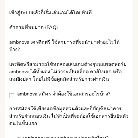
เข้าสู่ระบบแล้วก็เริ่มเล่นเกมได้โดยทันที
คำถามที่พบมาก (FAQ)
ambnova เครดิตฟรี ใช้สามารถที่จะนำมาทำอะไรได้
บ้าง?
เครดิตฟรีสามารถใช้ทดลองเล่นเกมต่างๆบนแพลตฟอร์ม
ambnova ได้ทั้งผอง ไม่ว่าจะเป็นสล็อต คาสิโนสด หรือ
เกมยิงปลา โดยไม่มีข้อผูกมัดสำหรับการฝากเงิน
ambnova สมัคร จำต้องใช้เอกสารอะไรบ้าง?
การสมัครใช้เพียงแต่ข้อมูลส่วนตัวและก็บัญชีธนาคาร
สำหรับฝากถอนเงิน ไม่จำเป็นที่จะต้องใช้เอกสารยืนยันตัว
ตนในขั้นแรก