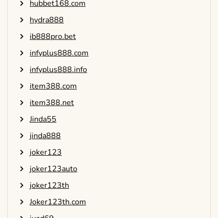
hubbet168.com
hydra888
ib888pro.bet
infyplus888.com
infyplus888.info
item388.com
item388.net
Jinda55
jinda888
joker123
joker123auto
joker123th
Joker123th.com