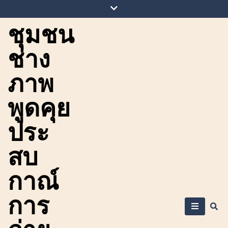
Skip
to
ชุมชน
content
ช่าง
ภาพ
พูดคุย
ประ
สบ
กาณ์
การ