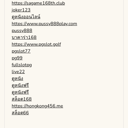
https://sagame168th.club
joker123
ดูหนังออนไลน์
https://www.pussy888play.com
pussy888
บาคาร่า168
https://www.pgslot.golf
pgslot77
pg99
fullslotpg
live22
ดูหนัง
ดูหนังฟรี
ดูหนังฟรี
สล็อต168
https://hongkong456.me
สล็อต66