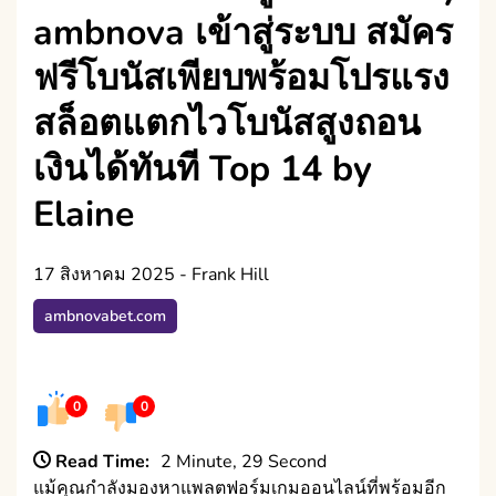
ambnova เข้าสู่ระบบ สมัคร
ฟรีโบนัสเพียบพร้อมโปรแรง
สล็อตแตกไวโบนัสสูงถอน
เงินได้ทันที Top 14 by
Elaine
17 สิงหาคม 2025
-
Frank Hill
ambnovabet.com
0
0
Read Time:
2 Minute, 29 Second
แม้คุณกำลังมองหาแพลตฟอร์มเกมออนไลน์ที่พร้อมอีก