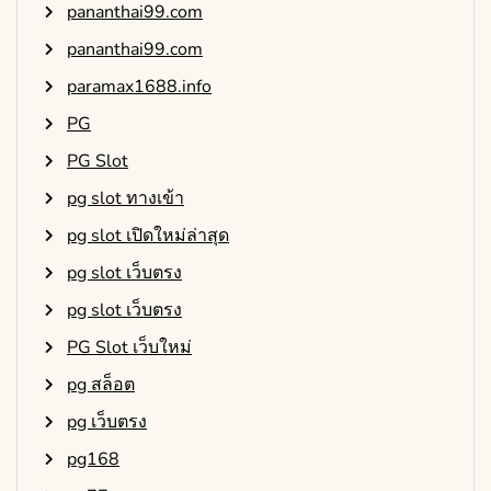
pananthai99.com
pananthai99.com
paramax1688.info
PG
PG Slot
pg slot ทางเข้า
pg slot เปิดใหม่ล่าสุด
pg slot เว็บตรง
pg slot เว็บตรง
PG Slot เว็บใหม่
pg สล็อต
pg เว็บตรง
pg168