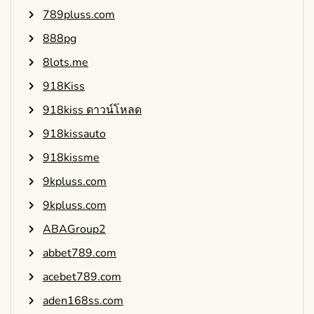
789pluss.com
888pg
8lots.me
918Kiss
918kiss ดาวน์โหลด
918kissauto
918kissme
9kpluss.com
9kpluss.com
ABAGroup2
abbet789.com
acebet789.com
aden168ss.com