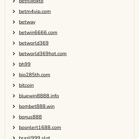
betflixtikto
betm4vip.com
betway
betwin6666.com
betworld369
betworld369hot.com
bh99
bio285th.com
bitcoin
bluewin8888.info
bombet888.win
bonus888
boonlert1688.com
brazil999 slot