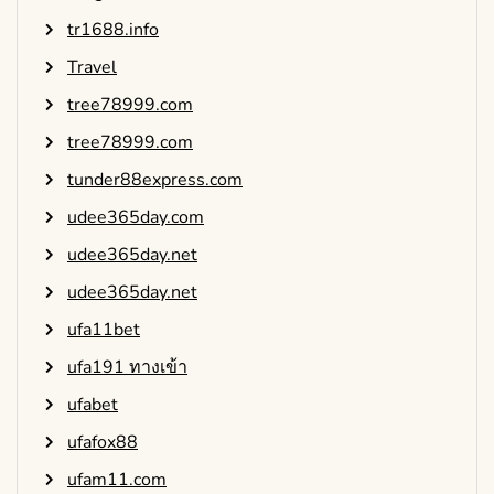
tr1688.info
Travel
tree78999.com
tree78999.com
tunder88express.com
udee365day.com
udee365day.net
udee365day.net
ufa11bet
ufa191 ทางเข้า
ufabet
ufafox88
ufam11.com