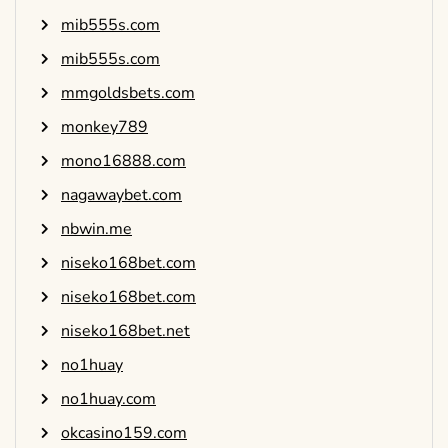
mib555s.com
mib555s.com
mmgoldsbets.com
monkey789
mono16888.com
nagawaybet.com
nbwin.me
niseko168bet.com
niseko168bet.com
niseko168bet.net
no1huay
no1huay.com
okcasino159.com