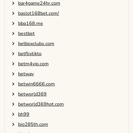
bar4game24hr.com
baslot168bet.com/
bbp168.me
bestbet
betboxclubs.com
betflixtikto
betm4vip.com
betway
betwin6666.com
betworld369
betworld369hot.com
bh99
bio285th.com