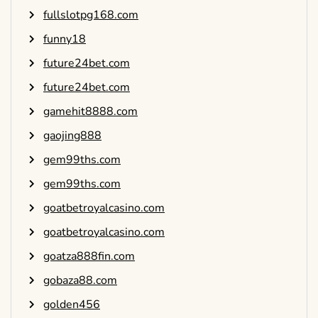
fullslotpg168.com
funny18
future24bet.com
future24bet.com
gamehit8888.com
gaojing888
gem99ths.com
gem99ths.com
goatbetroyalcasino.com
goatbetroyalcasino.com
goatza888fin.com
gobaza88.com
golden456