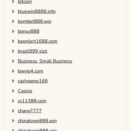
bitcoin
bluewin8888.info
bombet888.win
bonus888
boonlert1688.com
brazil999 slot
Business, Small Business
bwvip4.com
cashgame168
Casino
cc11388.com
chang7777
chinatown888.win
chinatown888.win