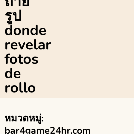
ถ่าย
รูป
donde
revelar
fotos
de
rollo
หมวดหมู่:
bar4game24hr.com