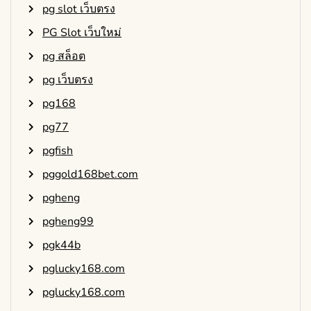
pg slot เว็บตรง
PG Slot เว็บใหม่
pg สล็อต
pg เว็บตรง
pg168
pg77
pgfish
pggold168bet.com
pgheng
pgheng99
pgk44b
pglucky168.com
pglucky168.com