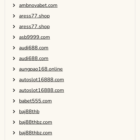
ambnovabet.com
aress77.shop
aress77.shop
asb9999.com
audi688.com
audi688.com
aungpao168.online
autoslot16888.com
autoslot16888.com
babet555.com
baj88thb
baj88thbz.com
baj88thbz.com