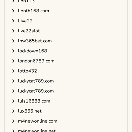
lion123
lionth168.com
Live22
live22slot
lnw365bet.com
lockdown168
london6789.com
lotto432
luckycat789.com
luckycat789.com
luis16888.com
lux555.net
m4newonline.com
m4newonline.net