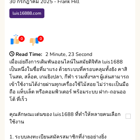
30 กรกฎาคม 2025
-
Frank Hill
luis16888.com
0
0
Read Time:
2 Minute, 23 Second
เมื่อเอ่ยถึงการเดิมพันออนไลน์ในสมัยดิจิทัล luis1688
เป็นหนึ่งในชื่อที่มาแรง ด้วยระบบที่ครอบคลุมทั้งยัง คาสิ
โนสด, สล็อต, เกมยิงปลา, กีฬา รวมทั้งฯลฯ ผู้เล่นสามารถ
เข้าใช้งานได้ง่ายผ่านทุกเครื่องใช้ไม้สอย ไม่ว่าจะเป็นมือ
ถือ แท็บเล็ต หรือคอมพิวเตอร์ พร้อมระบบ ฝาก-ถอนออ
โต้ ที่เร็ว
คุณลักษณะเด่นของ luis1688 ที่ทำให้หลายคนเลือก
ใช้งาน
1. ระบบลงทะเบียนสมัครสมาชิกที่ง่ายอย่างยิ่ง