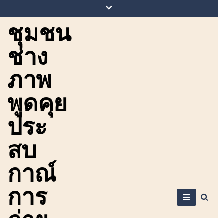
Skip
to
ชุมชน
content
ช่าง
ภาพ
พูดคุย
ประ
สบ
กาณ์
การ