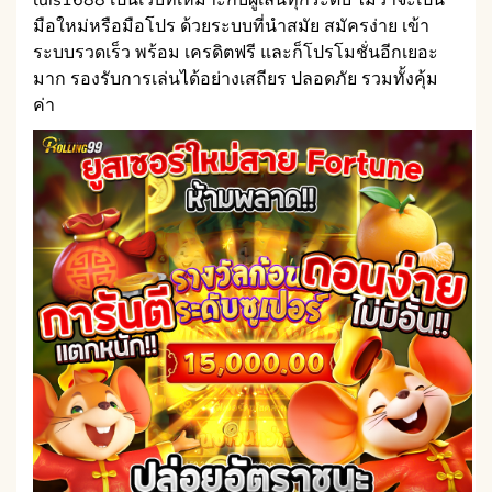
luis1688 เป็นเว็บที่เหมาะกับผู้เล่นทุกระดับ ไม่ว่าจะเป็น
มือใหม่หรือมือโปร ด้วยระบบที่นำสมัย สมัครง่าย เข้า
ระบบรวดเร็ว พร้อม เครดิตฟรี และก็โปรโมชั่นอีกเยอะ
มาก รองรับการเล่นได้อย่างเสถียร ปลอดภัย รวมทั้งคุ้ม
ค่า