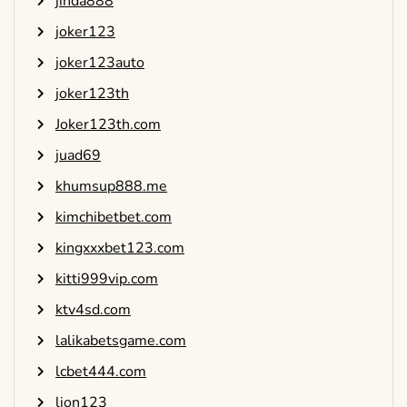
jinda888
joker123
joker123auto
joker123th
Joker123th.com
juad69
khumsup888.me
kimchibetbet.com
kingxxxbet123.com
kitti999vip.com
ktv4sd.com
lalikabetsgame.com
lcbet444.com
lion123