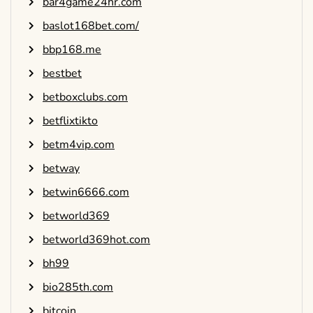
bar4game24hr.com
baslot168bet.com/
bbp168.me
bestbet
betboxclubs.com
betflixtikto
betm4vip.com
betway
betwin6666.com
betworld369
betworld369hot.com
bh99
bio285th.com
bitcoin