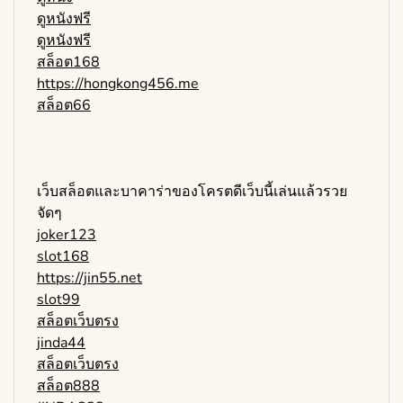
ดูหนังฟรี
ดูหนังฟรี
สล็อต168
https://hongkong456.me
สล็อต66
เว็บสล็อตและบาคาร่าของโครตดีเว็บนี้เล่นแล้วรวย
จัดๆ
joker123
slot168
https://jin55.net
slot99
สล็อตเว็บตรง
jinda44
สล็อตเว็บตรง
สล็อต888