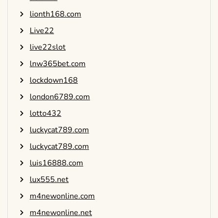
lionth168.com
Live22
live22slot
lnw365bet.com
lockdown168
london6789.com
lotto432
luckycat789.com
luckycat789.com
luis16888.com
lux555.net
m4newonline.com
m4newonline.net