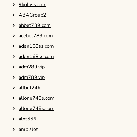
9kpluss.com
ABAGroup2
abbet789.com
acebet789.com
aden168ss.com
aden168ss.com
adm289.vip
adm789.vip
allbet24hr
allone745s.com
allone745s.com
alot666
amb slot