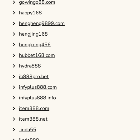
gowingo88.com
happy168
hengheng9899.com
hengjing168
hongkong456
hubbet168.com
hydra888
ib888pro.bet
infyplus888.com
infyplus888.info
item388.com
item388.net
Jinda55