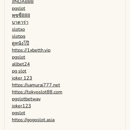
JINDA888
pgslot
พุซซี่888
บาคาร่า
slotxo
slotpg
ดูหนังโป๊
https://1xbetth.vip
pgslot
allbet24
pg slot
joker 123
https://samurai777.net
https://tokyoslot88.com
pgslotbetway
joker123
pgslot
https://gogoslot.asia