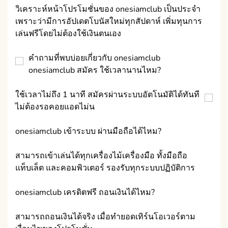
วิเคราะห์หน้าโปรโมชั่นของ onesiamclub เป็นประจำ
เพราะว่ามีการอัปเดตโบนัสใหม่ทุกสัปดาห์ เพิ่มทุนการ
เล่นฟรีโดยไม่ต้องใช้เงินตนเอง
คำถามที่พบบ่อยเกี่ยวกับ onesiamclub
onesiamclub สมัคร ใช้เวลานานไหม?
ใช้เวลาไม่ถึง 1 นาที สมัครผ่านระบบอัตโนมัติได้ทันที
ไม่ต้องรอคอยแอดไม่น
onesiamclub เข้าระบบ ผ่านมือถือได้ไหม?
สามารถเข้าเล่นได้ทุกเครื่องไม้เครื่องมือ ทั้งมือถือ
แท็บเล็ต และคอมพิวเตอร์ รองรับทุกระบบปฏิบัติการ
onesiamclub เครดิตฟรี ถอนเงินได้ไหม?
สามารถถอนเงินได้จริง เมื่อทำยอดเทิร์นโอเวอร์ตาม