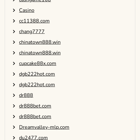
Casino
cc11388.com
chang7777
chinatown888.win
chinatown888.win
cupcake88x.com
dgb222hot.com
dgb222hot.com
dr888
dr888bet.com
dr888bet.com
Dreamvalley-mlp.com
du2477.com