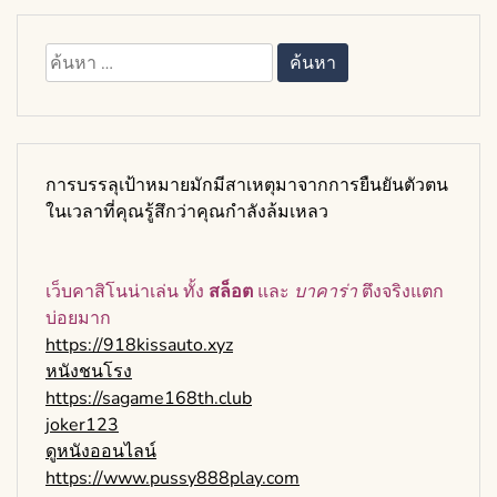
ค้นหา
สำหรับ:
การบรรลุเป้าหมายมักมีสาเหตุมาจากการยืนยันตัวตน
ในเวลาที่คุณรู้สึกว่าคุณกำลังล้มเหลว
เว็บคาสิโนน่าเล่น ทั้ง
สล็อต
และ
บาคาร่า
ตึงจริงแตก
บ่อยมาก
https://918kissauto.xyz
หนังชนโรง
https://sagame168th.club
joker123
ดูหนังออนไลน์
https://www.pussy888play.com