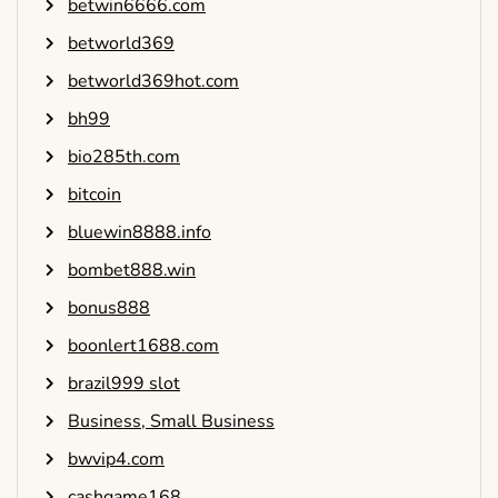
betwin6666.com
betworld369
betworld369hot.com
bh99
bio285th.com
bitcoin
bluewin8888.info
bombet888.win
bonus888
boonlert1688.com
brazil999 slot
Business, Small Business
bwvip4.com
cashgame168