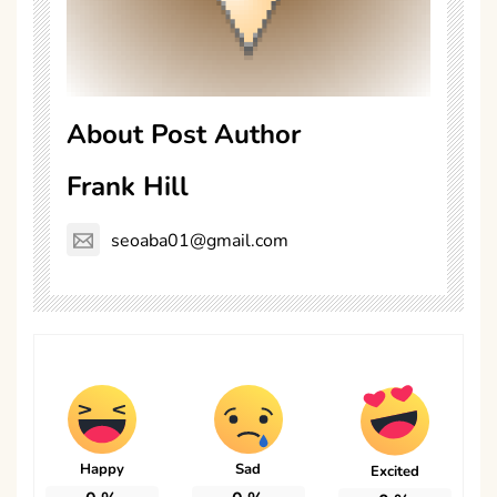
About Post Author
Frank Hill
seoaba01@gmail.com
Happy
Sad
Excited