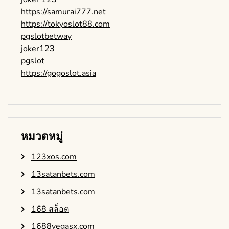
https://samurai777.net
https://tokyoslot88.com
pgslotbetway
joker123
pgslot
https://gogoslot.asia
หมวดหมู่
123xos.com
13satanbets.com
13satanbets.com
168 สล็อต
1688vegasx.com