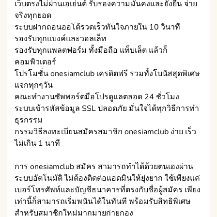
เว็บตรงไม่ผ่านเอเย่นต์ รับรองความมั่นคงและยั่งยืน จ่าย
จริงทุกยอด
ระบบฝากถอนออโต้รวดเร็วทันใจภายใน 10 วินาที
รองรับทุกแบงค์และวอลเล็ท
รองรับทุกแพลตฟอร์ม ทั้งมือถือ แท็บเล็ต แล้วก็
คอมพิวเตอร์
โปรโมชั่น onesiamclub เครดิตฟรี รวมทั้งโบนัสสุดพิเศษ
แจกทุกๆวัน
คณะทำงานซัพพอร์ตมือโปรดูแลตลอด 24 ชั่วโมง
ระบบเข้ารหัสข้อมูล SSL ปลอดภัย มั่นใจได้ทุกวิธีการทำ
ธุรกรรม
กรรมวิธีลงทะเบียนสมัครสมาชิก onesiamclub ง่าย เร็ว
ไม่เกิน 1 นาที
การ onesiamclub สมัคร สามารถทำได้ด้วยตนเองผ่าน
ระบบอัตโนมัติ ไม่ต้องติดต่อแอดมินให้ยุ่งยาก ใช้เพียงแค่
เบอร์โทรศัพท์และบัญชีธนาคารที่ตรงกับชื่อผู้สมัคร เพียง
เท่านี้ก็สามารถเริ่มพนันได้ในทันที พร้อมรับสิทธิพิเศษ
สำหรับสมาชิกใหม่มากมายก่ายกอง