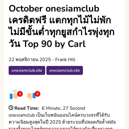
October onesiamclub
เครดิตฟรี แตกทุกไม้ไม่พัก
ไม่มีขั้นต่ำทุกยูสกำไรพุ่งทุก
วัน Top 90 by Carl
22 พฤศจิกายน 2025
-
Frank Hill
onesiamclub.site
onesiamclub.site
0
0
Read Time:
6 Minute, 27 Second
onesiamclub เป็นเว็บพนันออนไลน์ครบวงจรที่ได้รับ
ความนิยมสูงสุดในปี 2025 ด้วยระบบที่ปลอดภัยล้ำสมัย
รวมทั้งตอบโจทย์ทุกความอยากได้ของนักเสี่ยงดวงยุค