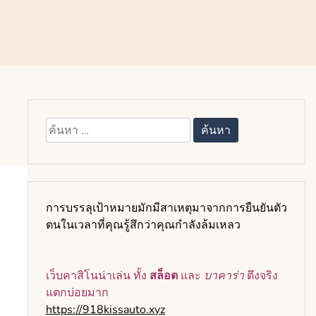
ค้นหา
สำหรับ:
การบรรลุเป้าหมายมักมีสาเหตุมาจากการยืนยันตัว
ตนในเวลาที่คุณรู้สึกว่าคุณกำลังล้มเหลว
เว็บคาสิโนน่าเล่น ทั้ง
สล็อต
และ
บาคาร่า
ตึงจริง
แตกบ่อยมาก
https://918kissauto.xyz