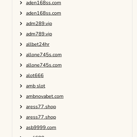
aden168ss.com
aden168ss.com
adm289.vip
adm789.vip
allbet24hr
allone745s.com
allone745s.com
alot666
amb slot
ambnovabet.com
aress77.shop
aress77.shop
asb9999.com