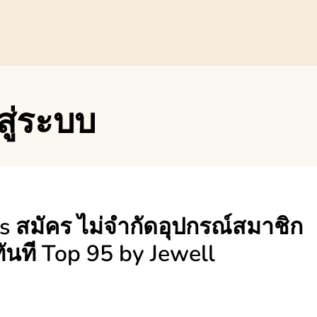
สู่ระบบ
s สมัคร ไม่จำกัดอุปกรณ์สมาชิก
ทันที Top 95 by Jewell