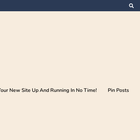
Your New Site Up And Running In No Time!
Pin Posts