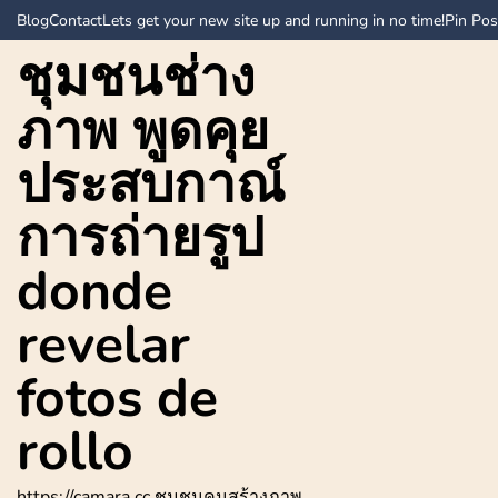
Skip
Blog
Contact
Lets get your new site up and running in no time!
Pin Pos
to
ชุมชนช่าง
content
ภาพ พูดคุย
ประสบกาณ์
การถ่ายรูป
donde
revelar
fotos de
rollo
https://camara.cc ชุมชนคนสร้างภาพ