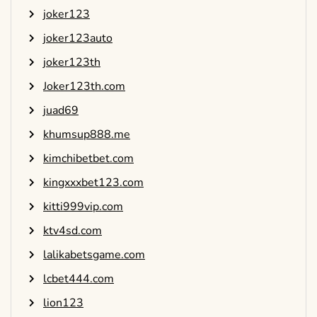
joker123
joker123auto
joker123th
Joker123th.com
juad69
khumsup888.me
kimchibetbet.com
kingxxxbet123.com
kitti999vip.com
ktv4sd.com
lalikabetsgame.com
lcbet444.com
lion123