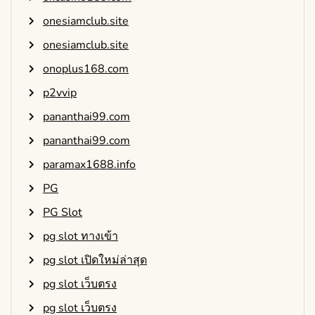
onesiamclub.site
onesiamclub.site
onoplus168.com
p2vvip
pananthai99.com
pananthai99.com
paramax1688.info
PG
PG Slot
pg slot ทางเข้า
pg slot เปิดใหม่ล่าสุด
pg slot เว็บตรง
pg slot เว็บตรง