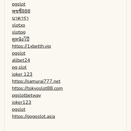
pgslot
พุซซี่888
บาคาร่า
slotxo
slotpg
ดูหนังโป๊
https://1xbetth.vip
pgslot
allbet24
pg slot
joker 123
https://samurai777.net
https://tokyoslot88.com
pgslotbetway
joker123
pgslot
https://gogoslot.asia