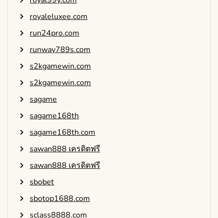
royal99y.com
royaleluxee.com
run24pro.com
runway789s.com
s2kgamewin.com
s2kgamewin.com
sagame
sagame168th
sagame168th.com
sawan888 เครดิตฟรี
sawan888 เครดิตฟรี
sbobet
sbotop1688.com
sclass8888.com