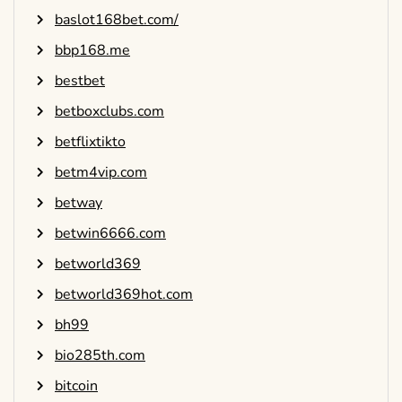
baslot168bet.com/
bbp168.me
bestbet
betboxclubs.com
betflixtikto
betm4vip.com
betway
betwin6666.com
betworld369
betworld369hot.com
bh99
bio285th.com
bitcoin