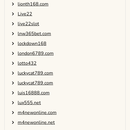
lionth168.com
Live22
live22slot
lnw365bet.com
lockdown168
london6789.com
lotto432
luckycat789.com
luckycat789.com
luis16888.com
lux555.net
m4newonline.com
m4newonline.net