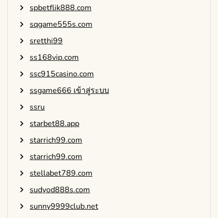
spbetflik888.com
sqgame555s.com
sretthi99
ss168vip.com
ssc915casino.com
ssgame666 เข้าสู่ระบบ
ssru
starbet88.app
starrich99.com
starrich99.com
stellabet789.com
sudyod888s.com
sunny9999club.net