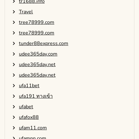
tr1688.info
Travel
tree78999.com
tree78999.com
tunder88express.com
udee365day.com
udee365day.net
udee365day.net
ufa11bet
ufa191 ทางเข้า
ufabet
ufafox88
ufam11.com
ufamnn.com