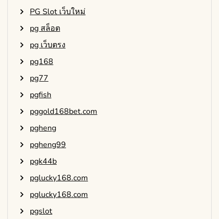
PG Slot เว็บใหม่
pg สล็อต
pg เว็บตรง
pg168
pg77
pgfish
pggold168bet.com
pgheng
pgheng99
pgk44b
pglucky168.com
pglucky168.com
pgslot