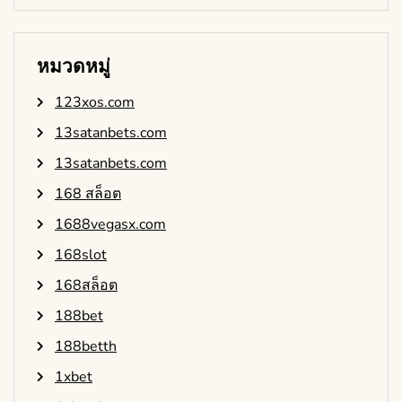
หมวดหมู่
123xos.com
13satanbets.com
13satanbets.com
168 สล็อต
1688vegasx.com
168slot
168สล็อต
188bet
188betth
1xbet