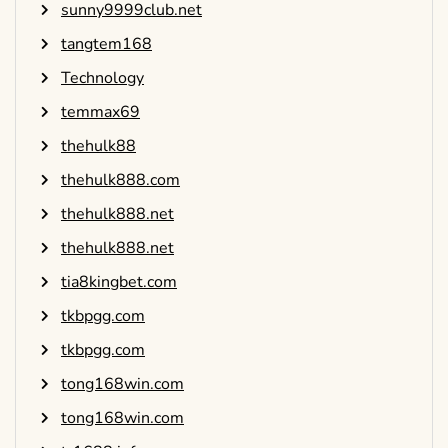
sunny9999club.net
tangtem168
Technology
temmax69
thehulk88
thehulk888.com
thehulk888.net
thehulk888.net
tia8kingbet.com
tkbpgg.com
tkbpgg.com
tong168win.com
tong168win.com