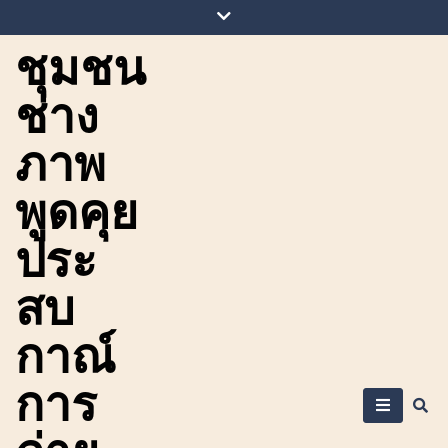
Skip
to
ชุมชน
content
ช่าง
ภาพ
พูดคุย
ประ
สบ
กาณ์
การ