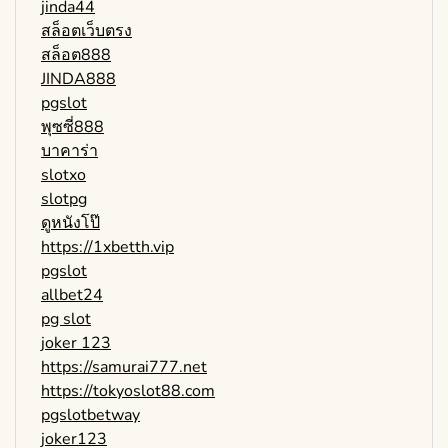
jinda44
สล็อตเว็บตรง
สล็อต888
JINDA888
pgslot
พุซซี่888
บาคาร่า
slotxo
slotpg
ดูหนังโป๊
https://1xbetth.vip
pgslot
allbet24
pg slot
joker 123
https://samurai777.net
https://tokyoslot88.com
pgslotbetway
joker123