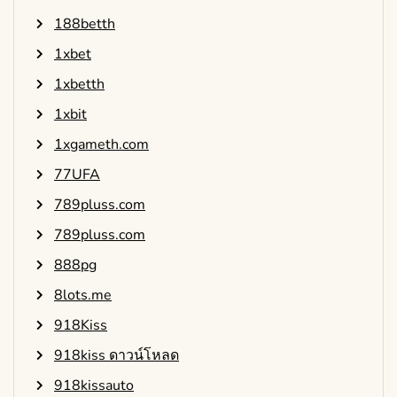
188betth
1xbet
1xbetth
1xbit
1xgameth.com
77UFA
789pluss.com
789pluss.com
888pg
8lots.me
918Kiss
918kiss ดาวน์โหลด
918kissauto