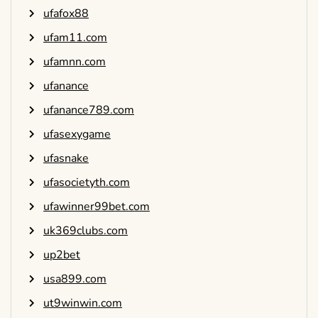
ufafox88
ufam11.com
ufamnn.com
ufanance
ufanance789.com
ufasexygame
ufasnake
ufasocietyth.com
ufawinner99bet.com
uk369clubs.com
up2bet
usa899.com
ut9winwin.com