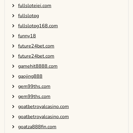
fullsloteiei.com
fullslotpg
fullslotpg168.com
funny18
future24bet.com
future24bet.com
gamehit8888.com
gaojing888
gem99ths.com
gem99ths.com
goatbetroyalcasino.com
goatbetroyalcasino.com
goatza888fin.com