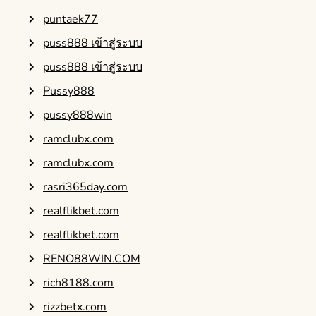
puntaek77
puss888 เข้าสู่ระบบ
puss888 เข้าสู่ระบบ
Pussy888
pussy888win
ramclubx.com
ramclubx.com
rasri365day.com
realflikbet.com
realflikbet.com
RENO88WIN.COM
rich8188.com
rizzbetx.com