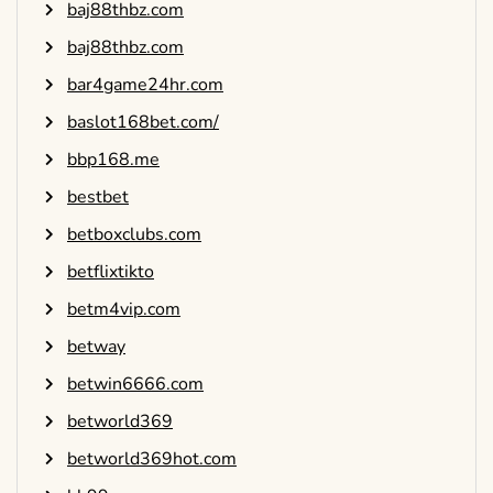
baj88thbz.com
baj88thbz.com
bar4game24hr.com
baslot168bet.com/
bbp168.me
bestbet
betboxclubs.com
betflixtikto
betm4vip.com
betway
betwin6666.com
betworld369
betworld369hot.com