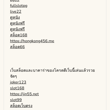
fullslotpg
live22
ดูหนัง
ดูหนังฟรี
ดูหนังฟรี
สล็อต168
https://hongkong456.me
สล็อต66
เว็บสล็อตและบาคาร่าของโครตดีเว็บนี้เล่นแล้วรวย
จัดๆ
joker123
slot168
https://jin55.net
slot99
สล็อตเว็บตรง