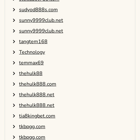
sudyod888s.com
sunny9999club.net
sunny9999club.net
tangtem168
Technology
temmax69
thehulk88
thehulk888.com
thehulk888.net
thehulk888.net
tia8kingbet.com
tkbpgg.com
tkbpgg.com