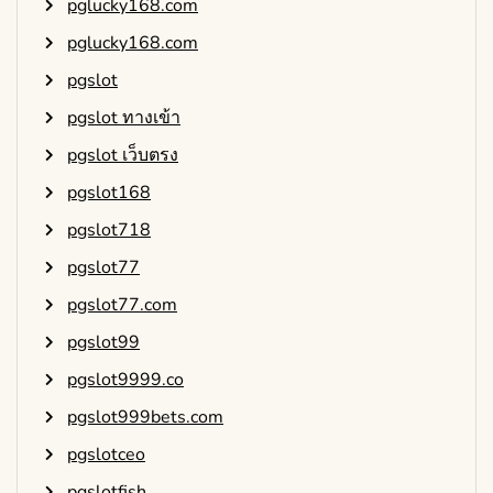
pglucky168.com
pglucky168.com
pgslot
pgslot ทางเข้า
pgslot เว็บตรง
pgslot168
pgslot718
pgslot77
pgslot77.com
pgslot99
pgslot9999.co
pgslot999bets.com
pgslotceo
pgslotfish