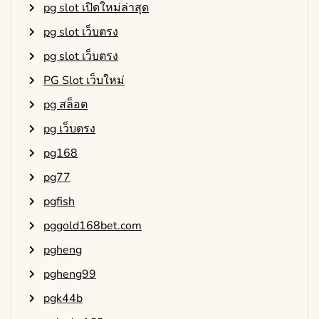
pg slot เปิดใหม่ล่าสุด
pg slot เว็บตรง
pg slot เว็บตรง
PG Slot เว็บใหม่
pg สล็อต
pg เว็บตรง
pg168
pg77
pgfish
pggold168bet.com
pgheng
pgheng99
pgk44b