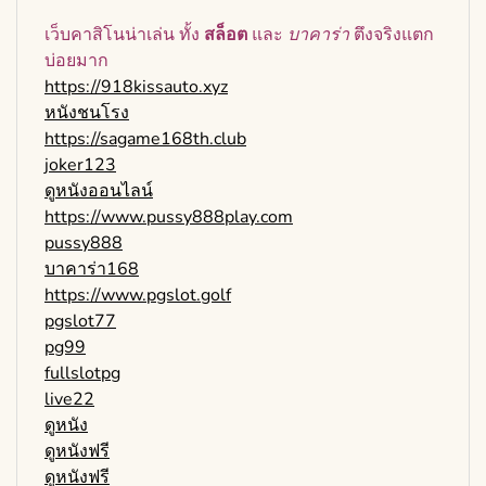
เว็บคาสิโนน่าเล่น ทั้ง
สล็อต
และ
บาคาร่า
ตึงจริงแตก
บ่อยมาก
https://918kissauto.xyz
หนังชนโรง
https://sagame168th.club
joker123
ดูหนังออนไลน์
https://www.pussy888play.com
pussy888
บาคาร่า168
https://www.pgslot.golf
pgslot77
pg99
fullslotpg
live22
ดูหนัง
ดูหนังฟรี
ดูหนังฟรี