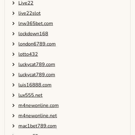
Live22
live22slot
lnw365bet.com
lockdown168
london6789.com
lotto432
luckycat789.com
luckycat789.com
luis16888.com
lux555.net
m4newonline.com
m4newonline.net
mac1bet789.com