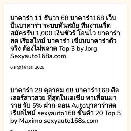
บาคาร่า 11 ธันวา 68 บาคาร่า168 เว็บ
ปั่นบาคาร่า ระบบทันสมัย ทีมงานเริ่ด
สมัครรับ 1,000 เงินชัวร์ โอนไว บาคาร่า
สด เรียลไทม์ บาคาร่า เซียนบาคาร่าตัว
จริง ต้องไม่พลาด Top 3 by Jorg
Sexyauto168a.com
6 พฤศจิกายน 2025
บาคาร่า 28 ตุลาคม 68 บาคาร่า168 ดีล
เลอร์สาวสวย ที่สุดในเอเชีย พาเพื่อนมา
รวย รับ 5% ฝาก-ถอน Autoบาคาร่าสด
เรียลไทม์ sexyauto168 ขั้นต่ำ 20 Top 5
by Maximo sexyauto168s.com