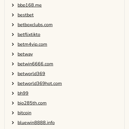
bbp168.me
bestbet
betboxclubs.com
betflixtikto
betm4vip.com
betway
betwin6666.com
betworld369
betworld369hot.com
bh99
bio285th.com
bitcoin
bluewin8888.info