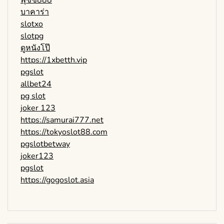
บาคาร่า
slotxo
slotpg
ดูหนังโป๊
https://1xbetth.vip
pgslot
allbet24
pg slot
joker 123
https://samurai777.net
https://tokyoslot88.com
pgslotbetway
joker123
pgslot
https://gogoslot.asia