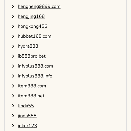
hengheng9899.com
hengjing168
hongkong456
hubbet168.com
hydra888
ib888pro.bet
infyplus888.com
infyplus888.info
item388.com
item388.net
Jinda55
jinda888
joker123