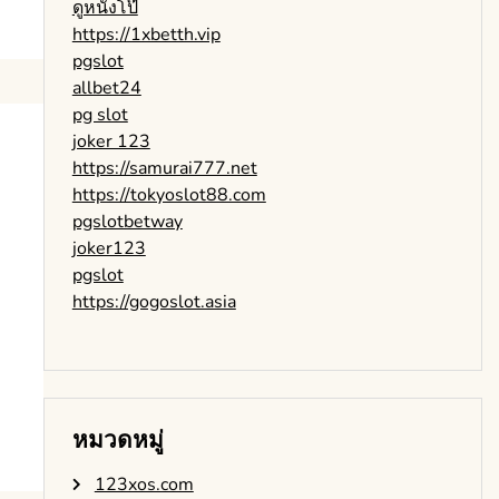
ดูหนังโป๊
https://1xbetth.vip
pgslot
allbet24
pg slot
joker 123
https://samurai777.net
https://tokyoslot88.com
pgslotbetway
joker123
pgslot
https://gogoslot.asia
หมวดหมู่
123xos.com