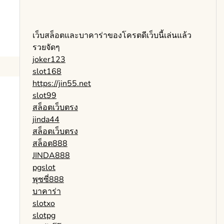
เว็บสล็อตและบาคาร่าของโครตดีเว็บนี้เล่นแล้ว
รวยจัดๆ
joker123
slot168
https://jin55.net
slot99
สล็อตเว็บตรง
jinda44
สล็อตเว็บตรง
สล็อต888
JINDA888
pgslot
พุซซี่888
บาคาร่า
slotxo
slotpg