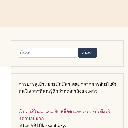
ค้นหา
สำหรับ:
การบรรลุเป้าหมายมักมีสาเหตุมาจากการยืนยันตัว
ตนในเวลาที่คุณรู้สึกว่าคุณกำลังล้มเหลว
เว็บคาสิโนน่าเล่น ทั้ง
สล็อต
และ
บาคาร่า
ตึงจริง
แตกบ่อยมาก
https://918kissauto.xyz