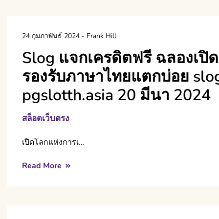
24 กุมภาพันธ์ 2024
-
Frank Hill
Slog แจกเครดิตฟรี ฉลองเปิด
รองรับภาษาไทยแตกบ่อย slog
pgslotth.asia 20 มีนา 2024
สล็อตเว็บตรง
เปิดโลกแห่งการเ…
Read More