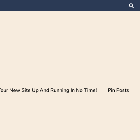
Your New Site Up And Running In No Time!
Pin Posts