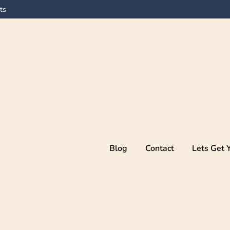
ts
Blog
Contact
Lets Get 