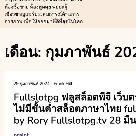
ห้องซื้อขาย ห้องพูดคุย พบปะผู้
เชี่ยวชาญแชร์ประสบการณ์ด้านการ
ถ่ายภาพ เพื่อให้ออกมาที่ดีที่สุดในโลก
เดือน:
กุมภาพันธ์ 20
29 กุมภาพันธ์ 2024
-
Frank Hill
Fullslotpg ฟลูสล็อตพีจี เว็บต
ไม่มีขั้นต่ำสล็อตภาษาไทย ful
by Rory Fullslotpg.tv 28 มี
pgslot