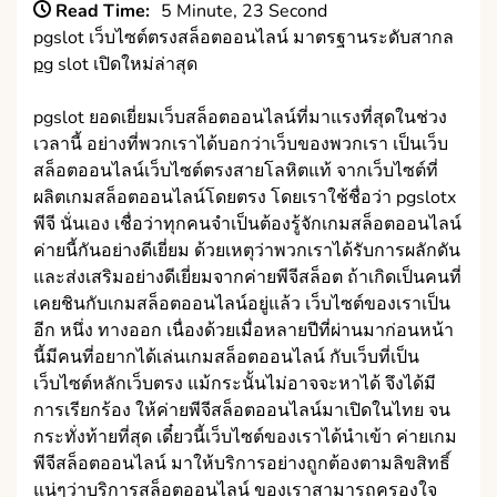
Read Time:
5 Minute, 23 Second
pgslot เว็บไซต์ตรงสล็อตออนไลน์ มาตรฐานระดับสากล
pg
slot เปิดใหม่ล่าสุด
pgslot ยอดเยี่ยมเว็บสล็อตออนไลน์ที่มาแรงที่สุดในช่วง
เวลานี้ อย่างที่พวกเราได้บอกว่าเว็บของพวกเรา เป็นเว็บ
สล็อตออนไลน์เว็บไซต์ตรงสายโลหิตแท้ จากเว็บไซต์ที่
ผลิตเกมสล็อตออนไลน์โดยตรง โดยเราใช้ชื่อว่า pgslotx
พีจี นั่นเอง เชื่อว่าทุกคนจำเป็นต้องรู้จักเกมสล็อตออนไลน์
ค่ายนี้กันอย่างดีเยี่ยม ด้วยเหตุว่าพวกเราได้รับการผลักดัน
และส่งเสริมอย่างดีเยี่ยมจากค่ายพีจีสล็อต ถ้าเกิดเป็นคนที่
เคยชินกับเกมสล็อตออนไลน์อยู่แล้ว เว็บไซต์ของเราเป็น
อีก หนึ่ง ทางออก เนื่องด้วยเมื่อหลายปีที่ผ่านมาก่อนหน้า
นี้มีคนที่อยากได้เล่นเกมสล็อตออนไลน์ กับเว็บที่เป็น
เว็บไซต์หลักเว็บตรง แม้กระนั้นไม่อาจจะหาได้ จึงได้มี
การเรียกร้อง ให้ค่ายพีจีสล็อตออนไลน์มาเปิดในไทย จน
กระทั่งท้ายที่สุด เดี๋ยวนี้เว็บไซต์ของเราได้นำเข้า ค่ายเกม
พีจีสล็อตออนไลน์ มาให้บริการอย่างถูกต้องตามลิขสิทธิ์
แน่ๆว่าบริการสล็อตออนไลน์ ของเราสามารถครองใจ