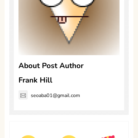
About Post Author
Frank Hill
seoaba01@gmail.com