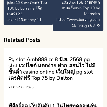
2023 pg168 รวยตั้งแต่
joker123 เครดิตฟรี Top
เล่นครั้งแรก Top 10 by
100 by Lorraine โจ๊ก
Meredith
เกอร์123
https://www.berving.com
Joker123.money 11
15 กรกฎา 66
Related Posts
Pg slot Amb888.cc 8 มิ.ย. 2568 pg
slot เวปไซต์ แตกง่าย ฝาก-ถอนไว ไม่มี
ขั้นต่ำ casino online เว็บใหญ่ pg slot
เครดิตฟรี Top 75 by Dalton
27 เมษายน 2025
พีจีสล็อต เว็บอันดับ 1 ในไทยทดลองเล่น