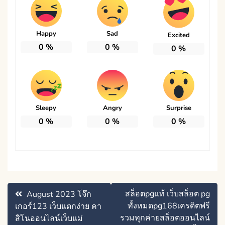
Happy
Sad
Excited
0
%
0
%
0
%
Sleepy
Angry
Surprise
0
%
0
%
0
%
แนะแนว
สล็อตpgแท้ เว็บสล็อต pg
August 2023 โจ๊ก
เรื่อง
ทั้งหมดpg168เครดิตฟรี
เกอร์123 เว็บแตกง่าย คา
รวมทุกค่ายสล็อตออนไลน์
สิโนออนไลน์เว็บแม่