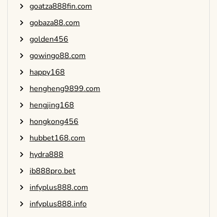
goatza888fin.com
gobaza88.com
golden456
gowingo88.com
happy168
hengheng9899.com
hengjing168
hongkong456
hubbet168.com
hydra888
ib888pro.bet
infyplus888.com
infyplus888.info