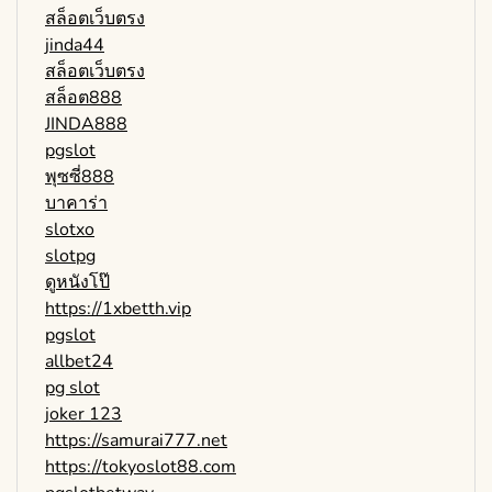
สล็อตเว็บตรง
jinda44
สล็อตเว็บตรง
สล็อต888
JINDA888
pgslot
พุซซี่888
บาคาร่า
slotxo
slotpg
ดูหนังโป๊
https://1xbetth.vip
pgslot
allbet24
pg slot
joker 123
https://samurai777.net
https://tokyoslot88.com