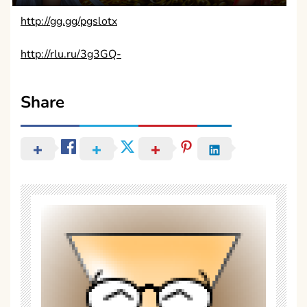
http://gg.gg/pgslotx
http://rlu.ru/3g3GQ-
Share