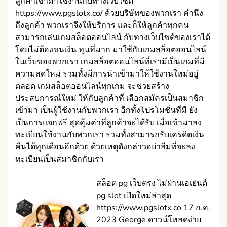
ลูกค้าเข้ามาใช้งานกับทางเว็บไซต์
https://www.pgslotx.co/ ด้วยบริษัทของพวกเรา คำนึง
ถึงลูกค้า พวกเราจึงให้บริการ และก็ให้ลูกค้าทุกคน
สามารถเล่นเกมสล็อตออนไลน์ กับทางเว็บไซต์ของเราได้
โดยไม่ต้องขนเงิน ทุนที่มาก มาใช้กับเกมสล็อตออนไลน์
ในเว็บของพวกเรา เกมสล็อตออนไลน์ที่เรามีเป็นเกมที่มี
ความสดใหม่ รวมทั้งมีการนำเข้ามาให้ใช้งานใหม่อยู่
ตลอด เกมสล็อตออนไลน์ทุกเกม จะช่วยสร้าง
ประสบการณ์ใหม่ ให้กับลูกค้าที่ เลือกสมัครเป็นสมาชิก
เข้ามา เป็นผู้ใช้งานกับพวกเรา อีกทั้งโปรโมชั่นที่มี ยัง
เป็นการแจกฟรี สุดคุ้มค่าที่ลูกค้าจะได้รับ เมื่อเข้ามาลง
ทะเบียนใช้งานกับพวกเรา รวมทั้งสามารถรับเครดิตเงิน
คืนได้ทุกเดือนอีกด้วย ด้วยเหตุดังกล่าวอย่าลืมที่จะลง
ทะเบียนเป็นสมาชิกกับเรา
สล็อต pg เว็บตรง ไม่ผ่านเอเย่นต์
pg slot เปิดใหม่ล่าสุด
https://www.pgslotx.co 17 ก.ค.
2023 George ดาวน์โหลดง่าย