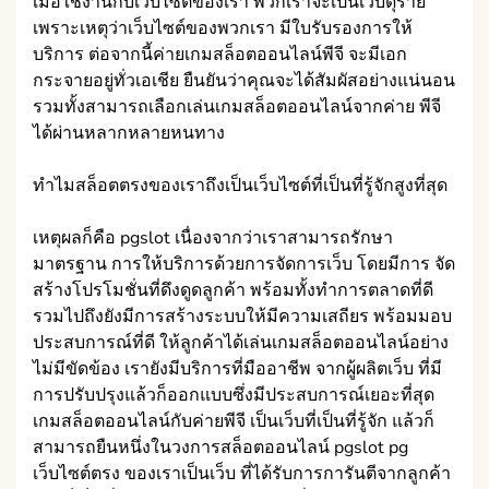
เมื่อใช้งานกับเว็บไซต์ของเรา พวกเราจะเป็นเว็บดุร้าย
เพราะเหตุว่าเว็บไซต์ของพวกเรา มีใบรับรองการให้
บริการ ต่อจากนี้ค่ายเกมสล็อตออนไลน์พีจี จะมีเอก
กระจายอยู่ทั่วเอเชีย ยืนยันว่าคุณจะได้สัมผัสอย่างแน่นอน
รวมทั้งสามารถเลือกเล่นเกมสล็อตออนไลน์จากค่าย พีจี
ได้ผ่านหลากหลายหนทาง
ทำไมสล็อตตรงของเราถึงเป็นเว็บไซต์ที่เป็นที่รู้จักสูงที่สุด
เหตุผลก็คือ pgslot เนื่องจากว่าเราสามารถรักษา
มาตรฐาน การให้บริการด้วยการจัดการเว็บ โดยมีการ จัด
สร้างโปรโมชั่นที่ดึงดูดลูกค้า พร้อมทั้งทำการตลาดที่ดี
รวมไปถึงยังมีการสร้างระบบให้มีความเสถียร พร้อมมอบ
ประสบการณ์ที่ดี ให้ลูกค้าได้เล่นเกมสล็อตออนไลน์อย่าง
ไม่มีขัดข้อง เรายังมีบริการที่มืออาชีพ จากผู้ผลิตเว็บ ที่มี
การปรับปรุงแล้วก็ออกแบบซึ่งมีประสบการณ์เยอะที่สุด
เกมสล็อตออนไลน์กับค่ายพีจี เป็นเว็บที่เป็นที่รู้จัก แล้วก็
สามารถยืนหนึ่งในวงการสล็อตออนไลน์ pgslot pg
เว็บไซต์ตรง ของเราเป็นเว็บ ที่ได้รับการการันตีจากลูกค้า