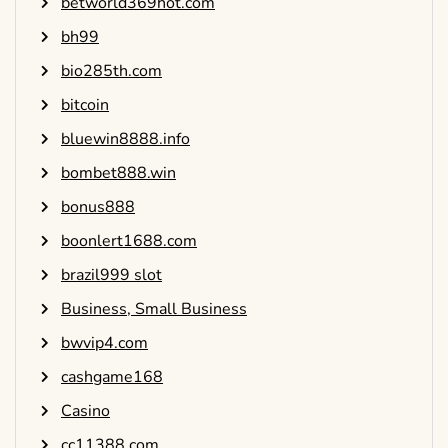
betworld369hot.com
bh99
bio285th.com
bitcoin
bluewin8888.info
bombet888.win
bonus888
boonlert1688.com
brazil999 slot
Business, Small Business
bwvip4.com
cashgame168
Casino
cc11388.com