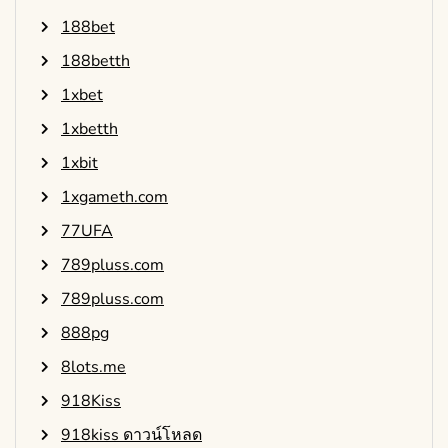
188bet
188betth
1xbet
1xbetth
1xbit
1xgameth.com
77UFA
789pluss.com
789pluss.com
888pg
8lots.me
918Kiss
918kiss ดาวน์โหลด