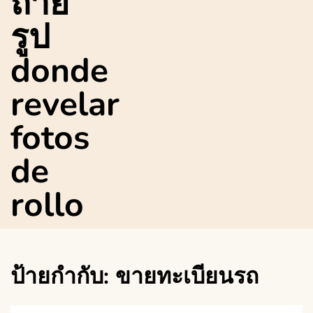
ถ่าย
รูป
donde
revelar
fotos
de
rollo
ป้ายกำกับ:
ขายทะเบียนรถ