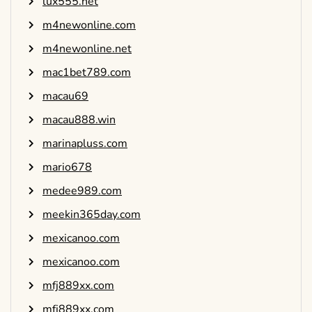
lux555.net
m4newonline.com
m4newonline.net
mac1bet789.com
macau69
macau888.win
marinapluss.com
mario678
medee989.com
meekin365day.com
mexicanoo.com
mexicanoo.com
mfj889xx.com
mfj889xx.com