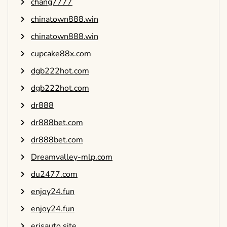
chang7777
chinatown888.win
chinatown888.win
cupcake88x.com
dgb222hot.com
dgb222hot.com
dr888
dr888bet.com
dr888bet.com
Dreamvalley-mlp.com
du2477.com
enjoy24.fun
enjoy24.fun
erisauto.site