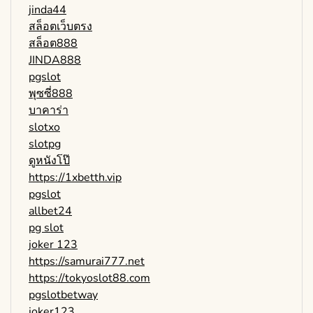
jinda44
สล็อตเว็บตรง
สล็อต888
JINDA888
pgslot
พุซซี่888
บาคาร่า
slotxo
slotpg
ดูหนังโป๊
https://1xbetth.vip
pgslot
allbet24
pg slot
joker 123
https://samurai777.net
https://tokyoslot88.com
pgslotbetway
joker123