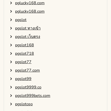
pglucky168.com
pglucky168.com
pgslot
pgslot ทางเข้า
pgslot เว็บตรง
pgslot168
pgslot718
pgslot77
pgslot77.com
pgslot99
pgslot9999.co
pgslot999bets.com
pgslotceo