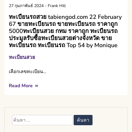
27 กุมภาพันธ์ 2024
-
Frank Hill
ทะเบียนรถสวย tabiengod.com 22 February
67 ขายทะเบียนรถ ขายทะเบียนรถ ราคาถูก
5000ทะเบียนสวย กทม ราคาถูก ทะเบียนรถ
ประมูลรับซื้อทะเบียนสวยต่างจังหวัด ขาย
ทะเบียนรถ ทะเบียนรถ Top 54 by Monique
ทะเบียนสวย
เลือกเลขทะเบียน…
Read More
ค้นหา
สำหรับ: