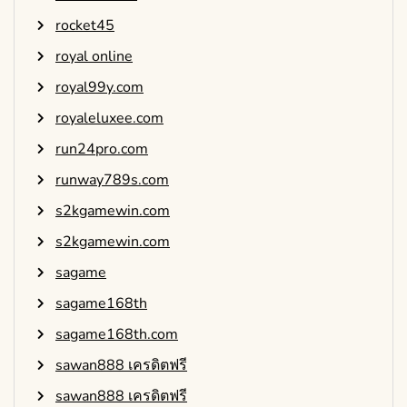
rocket45
royal online
royal99y.com
royaleluxee.com
run24pro.com
runway789s.com
s2kgamewin.com
s2kgamewin.com
sagame
sagame168th
sagame168th.com
sawan888 เครดิตฟรี
sawan888 เครดิตฟรี