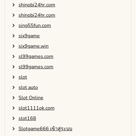
shinobi24hr.com
shinobi24hr.com
sing55fun.com
six9game
six9game.win
sl99games.com
sl99games.com
slot
slot auto
Slot Online
slot1111ok.com
slot168
Slotgame666 เข้าสู่ระบบ