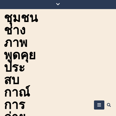
Skip
to
ชุมชน
content
ช่าง
ภาพ
พูดคุย
ประ
สบ
กาณ์
การ