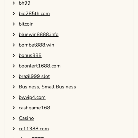
bh99
bio285th.com
bitcoin
bluewin8888.info
bombet888.win
bonus888
boonlert1688.com
brazil999 slot
Business, Small Business
bwvip4.com
cashgame168
Casino
cc11388.com