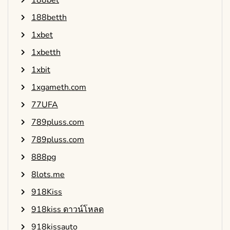
188bet
188betth
1xbet
1xbetth
1xbit
1xgameth.com
77UFA
789pluss.com
789pluss.com
888pg
8lots.me
918Kiss
918kiss ดาวน์โหลด
918kissauto