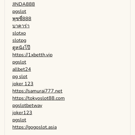
JINDA888
pgslot
พุซซี่888
บาคาร่า
slotxo
slotpg
ดูหนังโป๊
https://1xbetth.vip
pgslot
allbet24
pg slot
joker 123
https://samurai777.net
https://tokyoslot88.com
pgslotbetway
joker123
pgslot
https://gogoslot.asia