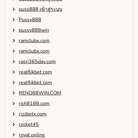
puss888 เข้าสู่ระบบ
Pussy888
pussy888win
ramclubx.com
ramclubx.com
rasri365day.com
realflikbet.com
realflikbet.com
RENO88WIN.COM
rich8188.com
rizzbetx.com
rocket45
royal online