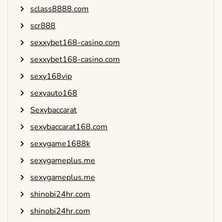
sclass8888.com
scr888
sexxybet168-casino.com
sexxybet168-casino.com
sexy168vip
sexyauto168
Sexybaccarat
sexybaccarat168.com
sexygame1688k
sexygameplus.me
sexygameplus.me
shinobi24hr.com
shinobi24hr.com