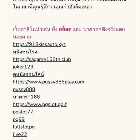
ในเวลาที่คุณรู้สึกว่าคุณกำลังล้มเหลว
เว็บคาสิโนน่าเล่น ทั้ง
สล็อต
และ
บาคาร่า
ตึงจริงแตก
บ่อยมาก
https://918kissauto.xyz
หนังชนโรง
https://sagame168th.club
joker123
ดูหนังออนไลน์
https://www.pussy888play.com
pussy888
บาคาร่า168
https://www.pgslot.golf
pgslot77
pg99
fullslotpg
live22