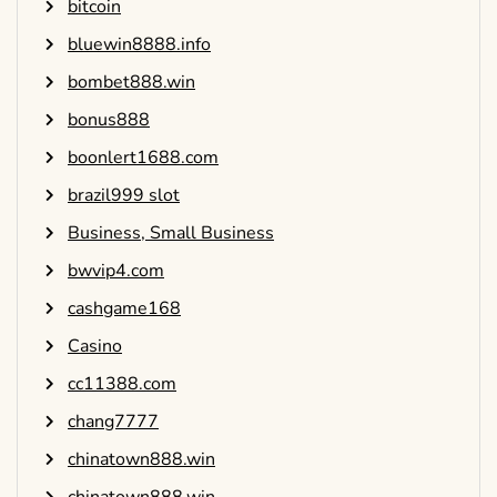
bitcoin
bluewin8888.info
bombet888.win
bonus888
boonlert1688.com
brazil999 slot
Business, Small Business
bwvip4.com
cashgame168
Casino
cc11388.com
chang7777
chinatown888.win