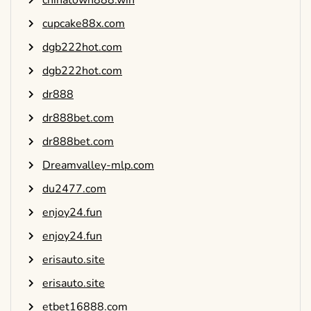
chinatown888.win
cupcake88x.com
dgb222hot.com
dgb222hot.com
dr888
dr888bet.com
dr888bet.com
Dreamvalley-mlp.com
du2477.com
enjoy24.fun
enjoy24.fun
erisauto.site
erisauto.site
etbet16888.com