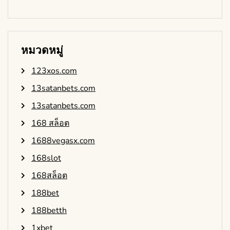
หมวดหมู่
123xos.com
13satanbets.com
13satanbets.com
168 สล็อต
1688vegasx.com
168slot
168สล็อต
188bet
188betth
1xbet