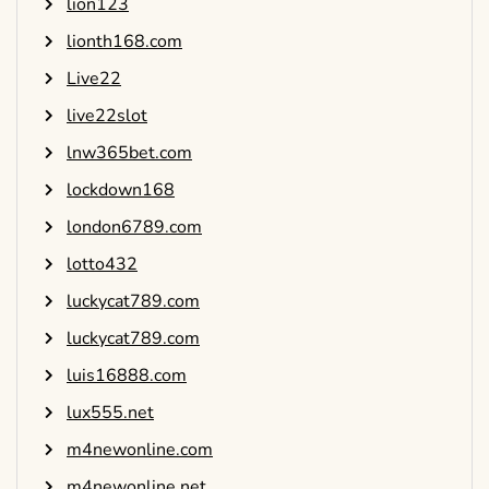
lion123
lionth168.com
Live22
live22slot
lnw365bet.com
lockdown168
london6789.com
lotto432
luckycat789.com
luckycat789.com
luis16888.com
lux555.net
m4newonline.com
m4newonline.net