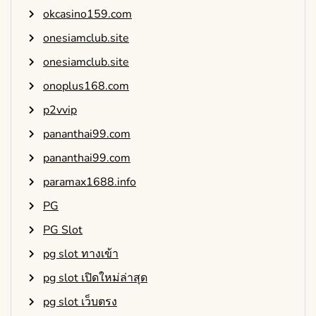
okcasino159.com
onesiamclub.site
onesiamclub.site
onoplus168.com
p2vvip
pananthai99.com
pananthai99.com
paramax1688.info
PG
PG Slot
pg slot ทางเข้า
pg slot เปิดใหม่ล่าสุด
pg slot เว็บตรง