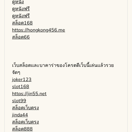
ดูหนัง
ดูหนังฟรี
ดูหนังฟรี
สล็อต168
https://hongkong456.me
สล็อต66
เว็บสล็อตและบาคาร่าของโครตดีเว็บนี้เล่นแล้วรวย
จัดๆ
joker123
slot168
https://jin55.net
slot99
สล็อตเว็บตรง
jinda44
สล็อตเว็บตรง
สล็อต888