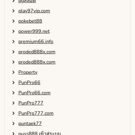
pgสล็อต
play97vip.com
pokebet88
power999.net
premium66.info
proded888x.com
proded888x.com
Property
PunPro66
PunPro66.com
PunPro777
PunPro777.com
puntaek77
puss888 เข้าสู่ระบบ