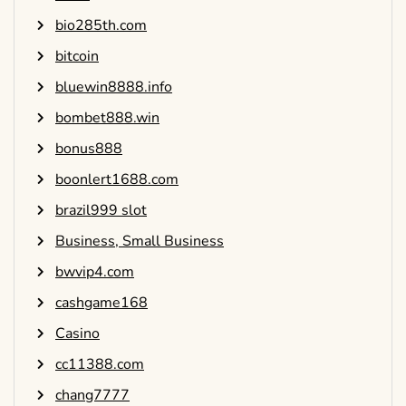
bio285th.com
bitcoin
bluewin8888.info
bombet888.win
bonus888
boonlert1688.com
brazil999 slot
Business, Small Business
bwvip4.com
cashgame168
Casino
cc11388.com
chang7777