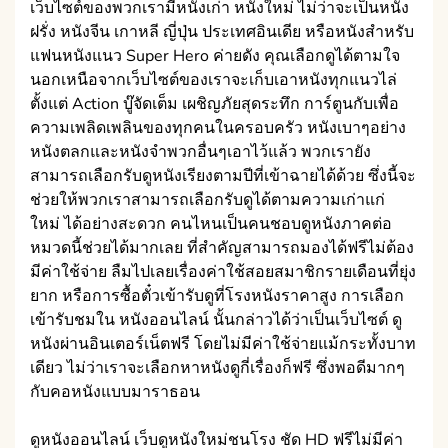
เว็บไซต์ของพวกเรามีหนังเก่า หนังใหม่ ไม่ว่าจะเป็นหนัง
ฝรั่ง หนังจีน เกาหลี ญี่ปุ่น ประเทศอินเดีย หรือหนังสำหรับ
แฟนหนังแนว Super Hero ค่ายดัง คุณเลือกดูได้ตามใจ
นอกเหนือจากเว็บไซต์ของเราจะเก็บเอาหนังทุกแนวไล่
ตั้งแต่ Action บู๊จัดเต็ม เผชิญภัยสุดระทึก การ์ตูนกับเพื่อ
ความเพลิดเพลินของทุกคนในครอบครัว หนังเบาๆอย่าง
หนังตลกและหนังจำพวกอื่นๆเอาไว้แล้ว พวกเรายัง
สามารถเลือกรับดูหนังเรียงตามปีที่เข้าฉายได้ด้วย ซึ่งนี้จะ
ช่วยให้พวกเราสามารถเลือกรับดูได้ตามความเก่าแก่
ใหม่ ได้อย่างสะดวก คนไหนเป็นคนชอบดูหนังภาคต่อ
หมวดนี้ช่วยได้มากเลย ที่สำคัญสามารถมองได้ฟรีไม่ต้อง
มีค่าใช้จ่าย ลืมไปเลยเรื่องค่าใช้สอยสมาชิกรายเดือนที่ยุ่ง
ยาก หรือการซื้อตั๋วเข้ารับดูที่โรงหนังราคาสูง การเลือก
เข้ารับชมใน หนังออนไลน์ นั้นกล่าวได้ว่าเป็นเว็บไซต์ ดู
หนังผ่านอินเตอร์เน็ตฟรี โดยไม่มีค่าใช้จ่ายแม้กระทั้งบาท
เดียว ไม่ว่าเราจะเลือกหาหนังดูกี่เรื่องก็ฟรี ซึ่งพอดีมากๆ
กับคอหนังแบบมาราธอน
ดูหนังออนไลน์ เว็บดูหนังใหม่ชนโรง ชัด HD ฟรีไม่มีค่า