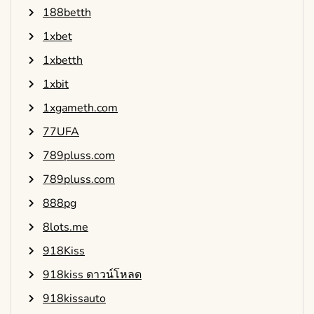
188betth
1xbet
1xbetth
1xbit
1xgameth.com
77UFA
789pluss.com
789pluss.com
888pg
8lots.me
918Kiss
918kiss ดาวน์โหลด
918kissauto