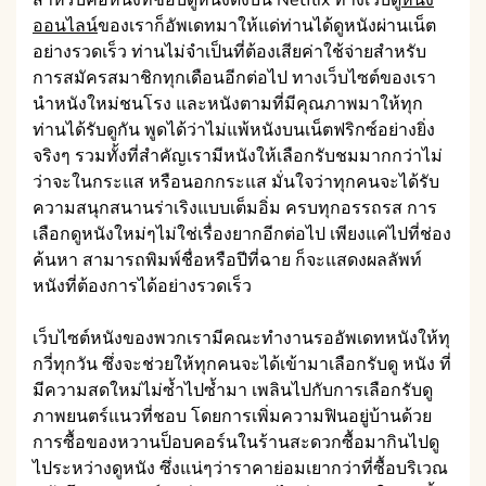
ออนไลน์
ของเราก็อัพเดทมาให้แด่ท่านได้ดูหนังผ่านเน็ต
อย่างรวดเร็ว ท่านไม่จำเป็นที่ต้องเสียค่าใช้จ่ายสำหรับ
การสมัครสมาชิกทุกเดือนอีกต่อไป ทางเว็บไซต์ของเรา
นำหนังใหม่ชนโรง และหนังตามที่มีคุณภาพมาให้ทุก
ท่านได้รับดูกัน พูดได้ว่าไม่แพ้หนังบนเน็ตฟริกซ์อย่างยิ่ง
จริงๆ รวมทั้งที่สำคัญเรามีหนังให้เลือกรับชมมากกว่าไม่
ว่าจะในกระแส หรือนอกกระแส มั่นใจว่าทุกคนจะได้รับ
ความสนุกสนานร่าเริงแบบเต็มอิ่ม ครบทุกอรรถรส การ
เลือกดูหนังใหม่ๆไม่ใช่เรื่องยากอีกต่อไป เพียงแค่ไปที่ช่อง
ค้นหา สามารถพิมพ์ชื่อหรือปีที่ฉาย ก็จะแสดงผลลัพท์
หนังที่ต้องการได้อย่างรวดเร็ว
เว็บไซต์หนังของพวกเรามีคณะทำงานรออัพเดทหนังให้ทุ
กวี่ทุกวัน ซึ่งจะช่วยให้ทุกคนจะได้เข้ามาเลือกรับดู หนัง ที่
มีความสดใหม่ไม่ซ้ำไปซ้ำมา เพลินไปกับการเลือกรับดู
ภาพยนตร์แนวที่ชอบ โดยการเพิ่มความฟินอยู่บ้านด้วย
การซื้อของหวานป็อบคอร์นในร้านสะดวกซื้อมากินไปดู
ไประหว่างดูหนัง ซึ่งแน่ๆว่าราคาย่อมเยากว่าที่ซื้อบริเวณ