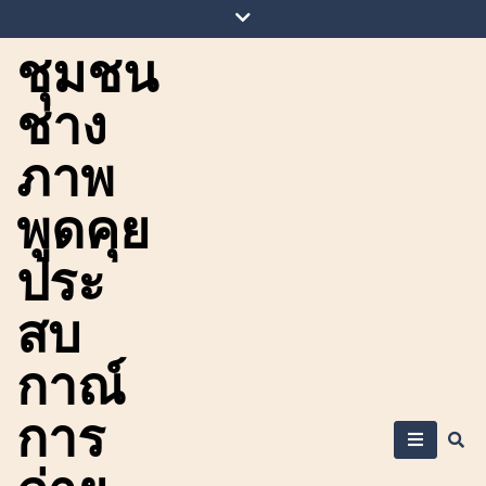
Skip
to
ชุมชน
content
ช่าง
ภาพ
พูดคุย
ประ
สบ
กาณ์
การ