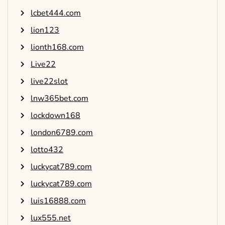
lcbet444.com
lion123
lionth168.com
Live22
live22slot
lnw365bet.com
lockdown168
london6789.com
lotto432
luckycat789.com
luckycat789.com
luis16888.com
lux555.net