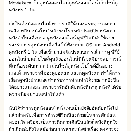
Moviekece เว็บดูหนังออนไลน์ดูหนังออนไลน์ เว็บไซต์ดู
หนังฟรี 1 วัน
เว็บไซต์หนังออนไลน์ พวกเรามีให้มองครบทุกรสความ
เพลิดเพลิน หนังใหม่ หนังชนโรง หนัง Netflix หนังเก่า
หนังดังในอดีตกาล ดูหนังออนไลน์ ดูฟรีไม่มีค่าใช้จ่าย
รองรับการดูหนังบนมือถือ ได้ทั้งระบบ iOS และ Android
ดูหนังฟรี 1 วัน เมื่อเข้ามาสัมผัสประสบการณ์ การดู ซีรี่ย์
ออนไลน์ บนเว็บไซต์ดูหนังออนไลน์ที่นี้ จะมีประสบการณ์
ที่เหนือระดับมากกว่า เว็บไซต์ดูหนัง เว็บไซต์อื่นอย่าง
แน่แท้ เพราะว่ามีช่องดูบอลสด และก็ดูหนังสด ทำให้การ
เลือกดูหนังผ่านเน็ต สำหรับทุกๆท่านทำได้ง่ายมากยิ่งขึ้น
ได้อย่างแน่นอน เพราะว่าจัดอันดับหนังที่น่าดู หนังที่ได้รับ
ความนิยมมาแนะนำให้แล้ว
นับได้ว่าการดูหนังออนไลน์ แทบเป็นปัจจัยอันดับหนึ่งไป
แล้วสำหรับเพื่อการดำรงชีวิตเนื่องด้วยเป็นการพักผ่อน
หย่อนใจ หรือจะเป็นการติดตามศิลปินแล้วก็หนังที่ถูกใจ
ถ้าเกิดเอ่ยถึงในสมัยก่อนการหาดูหนังซักเรื่อง คงควรจะ