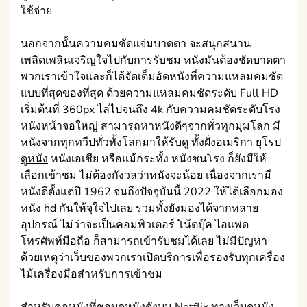
ใช้จ่าย
นอกจากนั้นความคมชัดแจ่มบาดตา จะสนุกสนาน
เพลิดเพลินเจริญใจไปกับการรับชม หนังมันต้องชัดบาดตา
พวกเราเข้าใจและก็ได้จัดเต็มอัดหนังที่ความแหลมคมชัด
แบบที่สุดของที่สุด ด้วยความแหลมคมชัดระดับ Full HD
เริ่มต้นที่ 360px ไล่ไปจนถึง 4k กับความคมชัดระดับโรง
หนังหน้าจอใหญ่ สามารถหาหนังดีๆจากทั่วทุกมุมโลก มี
หนังจากทุกทวีปทั่วทั้งโลกมาให้รับดู ทั้งฝั่งอเมริกา ยุโรป
ดูหนัง
หนังเอเชีย หรือแม้กระทั้ง หนังชนโรง ก็ยังมีให้
เลือกเข้าชม ไม่ต้องกังวลว่าหนังจะน้อย เนื่องจากเรามี
หนังดีตั้งแต่ปี 1962 จนถึงปัจจุบันนี้ 2022 ให้ได้เลือกมอง
หนัง hd กันให้จุใจไปเลย รวมทั้งยังมองได้จากหลาย
อุปกรณ์ ไม่ว่าจะเป็นคอมพิวเตอร์ โน้ตบุ๊ค ไอแพด
โทรศัพท์มือถือ ก็สามารถเข้ารับชมได้เลย ไม่มีปัญหา
ด้วยเหตุว่าเว็บของพวกเราเปิดบริการเพื่อรองรับทุกเครื่อง
ไม้เครื่องมือสำหรับการเข้าชม
สำหรับคอหนังที่ชอบดูหนังดังบน Netflix ทางเว็บดู
หนัง