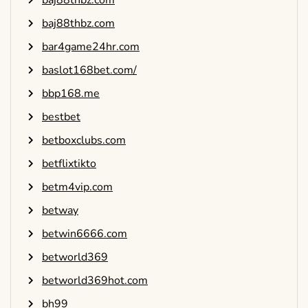
baj88thbz.com
baj88thbz.com
bar4game24hr.com
baslot168bet.com/
bbp168.me
bestbet
betboxclubs.com
betflixtikto
betm4vip.com
betway
betwin6666.com
betworld369
betworld369hot.com
bh99