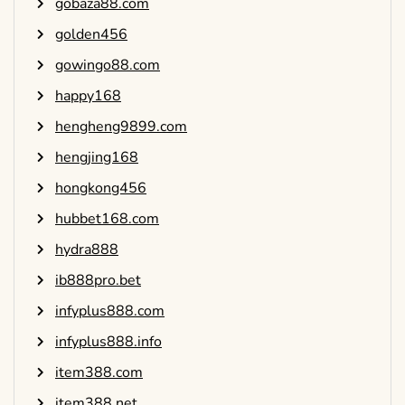
gobaza88.com
golden456
gowingo88.com
happy168
hengheng9899.com
hengjing168
hongkong456
hubbet168.com
hydra888
ib888pro.bet
infyplus888.com
infyplus888.info
item388.com
item388.net