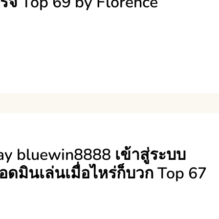
เร็จ Top 69 by Florence
y bluewin8888 เข้าสู่ระบบ
อดมินเล่นเมื่อไหร่ก็บวก Top 67