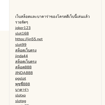
เว็บสล็อตและบาคาร่าของโครตดีเว็บนี้เล่นแล้ว
รวยจัดๆ
joker123
slot168
https://jin55.net
slot99
สล็อตเว็บตรง
jinda44
สล็อตเว็บตรง
สล็อต888
JINDA888
pgslot
พุซซี่888
บาคาร่า
slotxo
slotpg