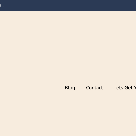
ts
Blog
Contact
Lets Get 