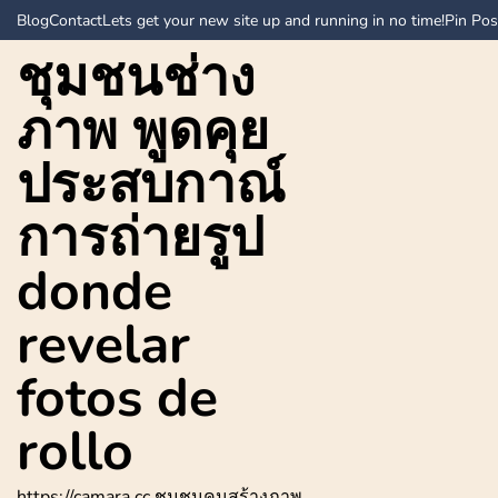
Skip
Blog
Contact
Lets get your new site up and running in no time!
Pin Pos
to
ชุมชนช่าง
content
ภาพ พูดคุย
ประสบกาณ์
การถ่ายรูป
donde
revelar
fotos de
rollo
https://camara.cc ชุมชนคนสร้างภาพ