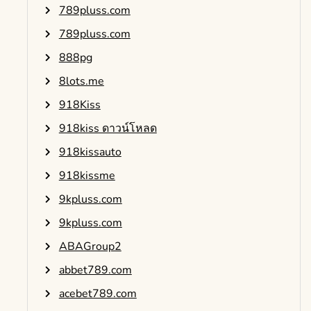
789pluss.com
789pluss.com
888pg
8lots.me
918Kiss
918kiss ดาวน์โหลด
918kissauto
918kissme
9kpluss.com
9kpluss.com
ABAGroup2
abbet789.com
acebet789.com