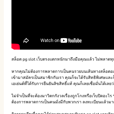
สล็อต pg slot เว็บตรงแตกหนักมาถึงมือคุณแล้ว ไม่พลาดท
หากคุณไม่ต้องการพลาดการเป็นคนรวยบนเส้นทางสล็อตออนไล
เข้ามาสมัครเป็นสมาชิกกับเรา คุณก็จะได้รับสิทธิพิเศษและ
เอเย่นต์ที่ได้รับการยืนยันลิขสิทธิ์แท้ คุณก็เลยเชื่อมั่นได
ไม่จำเป็นที่จะต้องมาวิตกกังวลเรื่องถูกโกงหรือเว็บปิดอะไ
ต้องการพลาดการเป็นคนมั่งมีกับพวกเรา ลงทะเบียนแล้วมาฝ