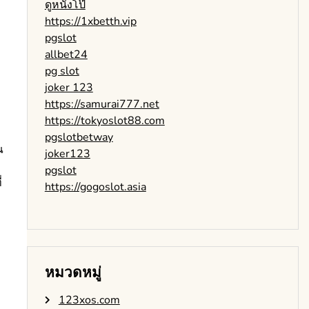
ดูหนังโป๊
https://1xbetth.vip
pgslot
allbet24
pg slot
joker 123
https://samurai777.net
https://tokyoslot88.com
pgslotbetway
ณ
joker123
pgslot
่
https://gogoslot.asia
หมวดหมู่
123xos.com