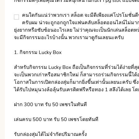
กิจกรรมดีๆเพื่อคุณได้ร่วมสนุกสนานกับเรา pg slot แบบจ
คนใดกันแน่ว่าพวกเรา สล็อต จะมีดีเพียงแค่โปรโมชั่นดี
ครับผม น่าจะถูกอกถูกใจแฟนคลับสล็อตออนไลน์ไม่มากมา
ยุ่งยากหรือซับซ้อนอะไรเลย ไม่ว่าคุณจะเป็นนักเล่นสล็อต
จะมีกิจกรรมอะไรบ้างนั้น พวกเรามาดูกันเลยนะครับ
1. กิจกรรม Lucky Box
สำหรับกิจกรรม Lucky Box ถือเป็นกิจกรรมที่ร่วมได้ง่ายที่
จะเป็นพวกเก่าหรือสมาชิกใหม่ ก็สามารถร่วมกิจกรรมนี้ได้อ
โอกาสในการเปิดกล่องสุ่มก็มากยิ่งขึ้นเท่านั้นเลยนะครับ ซึ
ได้รับไปหมุนวงล้อลุ้นรับเครดิตฟรีหรือทอง 1 สลึงได้เลย โดย
ฝาก 300 บาท รับ 50 เพชรในทันที
เล่นครบ 500 บาท รับ 50 เพชรโดยทันที
รับกล่องสุ่มได้ไม่จำกัดปริมาณครั้ง