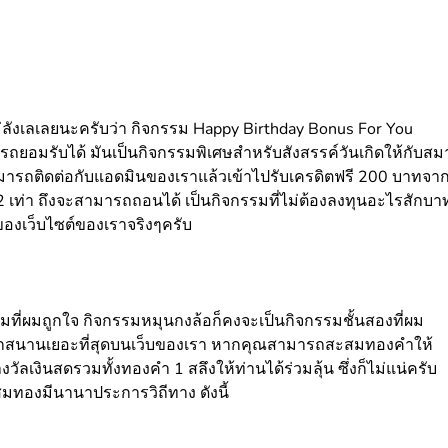
ังเลเลยนะครับว่า กิจกรรม Happy Birthday Bonus For You
มารถยอมรับได้ มันเป็นกิจกรรมพิเศษสำหรับสังสรรค์วันเกิดให้กับสม
ณสามารถติดต่อกับแอดมินของเราแล้วเข้าไปรับเครดิตฟรี 200 บาทจา
2 เท่า ถึงจะสามารถถอนได้ เป็นกิจกรรมที่ไม่ต้องลงทุนอะไรสักบา
จของเว็บไซต์ของเราจริงๆครับ
มที่ผมถูกใจ กิจกรรมหมุนกงล้อก็คงจะเป็นกิจกรรมชั้นสองที่ผม
วมสนุกสนานเยอะที่สุดบนเว็บของเรา หากคุณสามารถสะสมทองคำให้
ัลเงินสดรวมทั้งทองคำ 1 สลึงให้ท่านได้ร่วมลุ้น ซึ่งก็ไม่แน่ครับ
สมทองมีนานาประการวิถีทาง ดังนี้