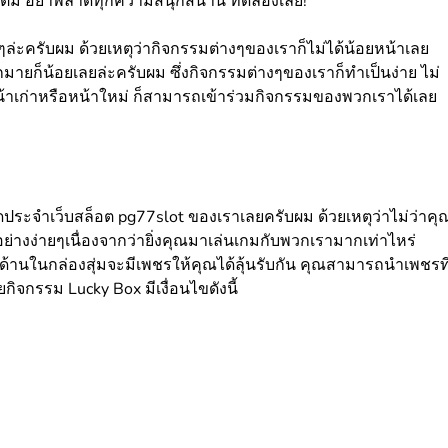
ัดเต็ม อย่าพลาดทุกความสนุกสนาน ทดลองเลย!
ๆล่ะครับผม ด้วยเหตุว่ากิจกรรมต่างๆของเราก็ไม่ได้น้อยหน้าเลย
ยก็น้อยเลยล่ะครับผม ซึ่งกิจกรรมต่างๆของเราก็ทำเป็นง่าย ไม่
หน้าเก่าหรือหน้าใหม่ ก็สามารถเข้าร่วมกิจกรรมของพวกเราได้เลย
สุดประจำเว็บสล็อต pg77slot ของเราเลยครับผม ด้วยเหตุว่าไม่ว่าคุ
ย่างง่ายๆเนื่องจากว่ายิ่งคุณมาเล่นเกมกับพวกเรามากเท่าไหร่
่งด้านในกล่องสุ่มจะมีเพชรให้คุณได้ลุ้นรับกัน คุณสามารถนำเพชรที
กิจกรรม Lucky Box มีเงื่อนไขดังนี้