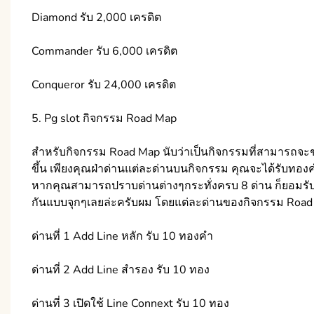
Diamond รับ 2,000 เครดิต
Commander รับ 6,000 เครดิต
Conqueror รับ 24,000 เครดิต
5. Pg slot กิจกรรม Road Map
สำหรับกิจกรรม Road Map นับว่าเป็นกิจกรรมที่สามารถจะ
ขึ้น เพียงคุณฝ่าด่านแต่ละด่านบนกิจกรรม คุณจะได้รับทอง
หากคุณสามารถปราบด่านต่างๆกระทั่งครบ 8 ด่าน ก็ยอมรับได
กันแบบจุกๆเลยล่ะครับผม โดยแต่ละด่านของกิจกรรม Road M
ด่านที่ 1 Add Line หลัก รับ 10 ทองคำ
ด่านที่ 2 Add Line สำรอง รับ 10 ทอง
ด่านที่ 3 เปิดใช้ Line Connext รับ 10 ทอง