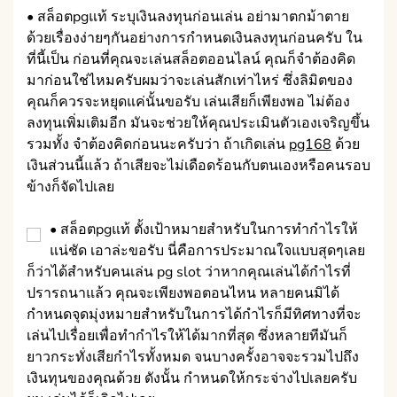
• สล็อตpgแท้ ระบุเงินลงทุนก่อนเล่น อย่ามาตกม้าตาย
ด้วยเรื่องง่ายๆกันอย่างการกำหนดเงินลงทุนก่อนครับ ใน
ที่นี้เป็น ก่อนที่คุณจะเล่นสล็อตออนไลน์ คุณก็จำต้องคิด
มาก่อนใช่ไหมครับผมว่าจะเล่นสักเท่าไหร่ ซึ่งลิมิตของ
คุณก็ควรจะหยุดแค่นั้นขอรับ เล่นเสียก็เพียงพอ ไม่ต้อง
ลงทุนเพิ่มเติมอีก มันจะช่วยให้คุณประเมินตัวเองเจริญขึ้น
รวมทั้ง จำต้องคิดก่อนนะครับว่า ถ้าเกิดเล่น
pg168
ด้วย
เงินส่วนนี้แล้ว ถ้าเสียจะไม่เดือดร้อนกับตนเองหรือคนรอบ
ข้างก็จัดไปเลย
• สล็อตpgแท้ ตั้งเป้าหมายสำหรับในการทำกำไรให้
แน่ชัด เอาล่ะขอรับ นี่คือการประมาณใจแบบสุดๆเลย
ก็ว่าได้สำหรับคนเล่น pg slot ว่าหากคุณเล่นได้กำไรที่
ปรารถนาแล้ว คุณจะเพียงพอตอนไหน หลายคนมิได้
กำหนดจุดมุ่งหมายสำหรับในการได้กำไรก็มีทิศทางที่จะ
เล่นไปเรื่อยเพื่อทำกำไรให้ได้มากที่สุด ซึ่งหลายทีมันก็
ยาวกระทั่งเสียกำไรทั้งหมด จนบางครั้งอาจจะรวมไปถึง
เงินทุนของคุณด้วย ดังนั้น กำหนดให้กระจ่างไปเลยครับ