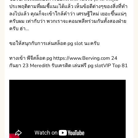
ประพฤติตามที่ผมชี้แนะได้แล้ว เห็นข้อดีต่างๆของสิ่งที่ทำ
ลงไปแล้ว คุณก็จะเข้าใกล้คำว่า เศรษฐีใหม่ เยอะขึ้นแน่ๆ
ครับผม เท่ากับว่า พวกเราจะคอมพลีทร่วมกันทั้งสองฝ่าย
ครับ ฮ่า…
ขอให้สนุกกับการเล่นสล็อต pg slot นะครับ
ทางเข้า พีจีสล็อต pg https://www.Berving.com 24
กันยา 23 Meredith รับเครดิต เล่นฟรี pg slotVIP Top 81