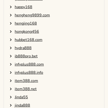
happy168
hengheng9899.com
hengjing168
hongkong456
hubbet168.com
hydra888
ib888pro.bet
infyplus888.com
infyplus888.info
item388.com
item388.net
Jinda55
jinda888