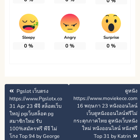
0
%
Sleepy
Angry
Surprise
0
%
0
%
0
%
แนะแนว
ดูหนัง
Pgslot เว็บตรง
เรื่อง
https://www.moviekece.com
https://www.Pgslotx.co
16 พฤษภา 23 หนังออนไลน์
31 Apr 23 พีจี สล็อตเว็บ
เว็บดูหนังออนไลน์ฟรีไม่
ใหญ่ pgเว็บสล็อต pg
กระตุกภาคไทย ดูหนังเว็บหนัง
สมาชิกใหม่ รับ
ใหม่ หนังออนไลน์ หนังฟรี
100%สมัครฟรี พีจี ไม่
โกง Top 94 by George
Top 31 by Katrin