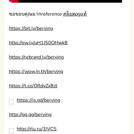
ขอขอบคุณมากreference
สล็อตpgแท้
https://bit.ly/berving
http://ow.ly/uH1J50OHwk8
https://rebrand.ly/berving
https://wow.in.th/berving
https://t.co/OfldvZx8zt
https://is.gd/berving
http://gg.gg/berving
http://rlu.ru/3iVCS