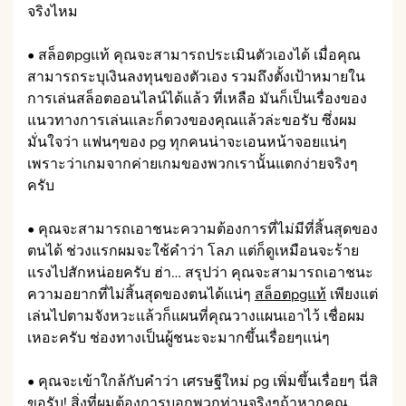
จริงไหม
• สล็อตpgแท้ คุณจะสามารถประเมินตัวเองได้ เมื่อคุณ
สามารถระบุเงินลงทุนของตัวเอง รวมถึงตั้งเป้าหมายใน
การเล่นสล็อตออนไลน์ได้แล้ว ที่เหลือ มันก็เป็นเรื่องของ
แนวทางการเล่นและก็ดวงของคุณแล้วล่ะขอรับ ซึ่งผม
มั่นใจว่า แฟนๆของ pg ทุกคนน่าจะเอนหน้าจอยแน่ๆ
เพราะว่าเกมจากค่ายเกมของพวกเรานั้นแตกง่ายจริงๆ
ครับ
• คุณจะสามารถเอาชนะความต้องการที่ไม่มีที่สิ้นสุดของ
ตนได้ ช่วงแรกผมจะใช้คำว่า โลภ แต่ก็ดูเหมือนจะร้าย
แรงไปสักหน่อยครับ ฮ่า… สรุปว่า คุณจะสามารถเอาชนะ
ความอยากที่ไม่สิ้นสุดของตนได้แน่ๆ
สล็อตpgแท้
เพียงแต่
เล่นไปตามจังหวะแล้วก็แผนที่คุณวางแผนเอาไว้ เชื่อผม
เหอะครับ ช่องทางเป็นผู้ชนะจะมากขึ้นเรื่อยๆแน่ๆ
• คุณจะเข้าใกล้กับคำว่า เศรษฐีใหม่ pg เพิ่มขึ้นเรื่อยๆ นี่สิ
ขอรับ! สิ่งที่ผมต้องการบอกพวกท่านจริงๆถ้าหากคุณ