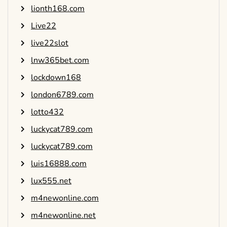
lionth168.com
Live22
live22slot
lnw365bet.com
lockdown168
london6789.com
lotto432
luckycat789.com
luckycat789.com
luis16888.com
lux555.net
m4newonline.com
m4newonline.net