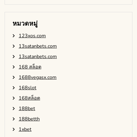
หมวดหมู่
123xos.com
13satanbets.com
13satanbets.com
168 สล็อต
1688vegasx.com
168slot
168สล็อต
188bet
188betth
1xbet