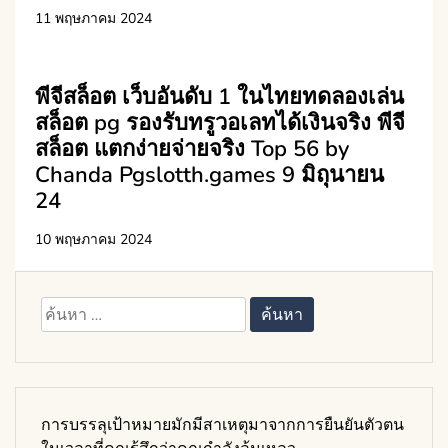
11 พฤษภาคม 2024
พีจีสล็อต เว็บอันดับ 1 ในไทยทดลองเล่น
สล็อต pg รองรับทรูวอเลทได้เงินจริง พีจี
สล็อต แตกง่ายจ่ายจริง Top 56 by
Chanda Pgslotth.games 9 มิถุนายน
24
10 พฤษภาคม 2024
ค้นหา
สำหรับ:
การบรรลุเป้าหมายมักมีสาเหตุมาจากการยืนยันตัวตน