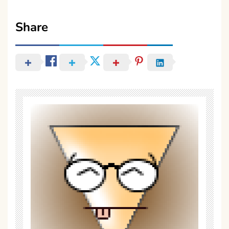
Share