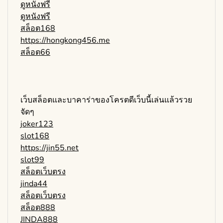
ดูหนังฟรี
ดูหนังฟรี
สล็อต168
https://hongkong456.me
สล็อต66
เว็บสล็อตและบาคาร่าของโครตดีเว็บนี้เล่นแล้วรวย
จัดๆ
joker123
slot168
https://jin55.net
slot99
สล็อตเว็บตรง
jinda44
สล็อตเว็บตรง
สล็อต888
JINDA888