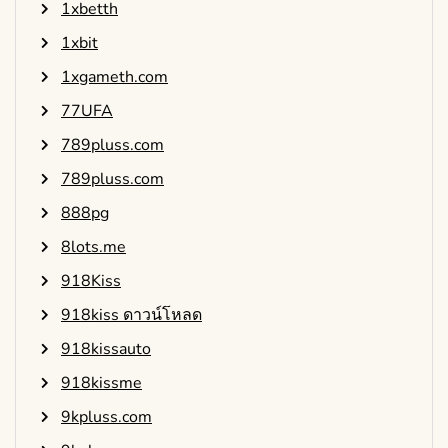
1xbetth
1xbit
1xgameth.com
77UFA
789pluss.com
789pluss.com
888pg
8lots.me
918Kiss
918kiss ดาวน์โหลด
918kissauto
918kissme
9kpluss.com