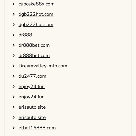
cupcake88x.com
dgb222hot.com
dgb222hot.com
dr888
dr888bet.com
dr888bet.com
Dreamvalley-mlp.com
du2477.com
enjoy24.fun
enjoy24.fun
erisauto.site
erisauto.site
etbet16888.com