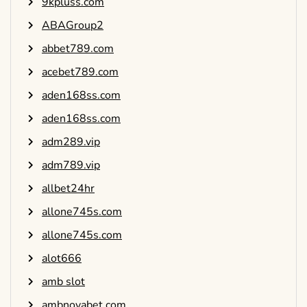
9kpluss.com
ABAGroup2
abbet789.com
acebet789.com
aden168ss.com
aden168ss.com
adm289.vip
adm789.vip
allbet24hr
allone745s.com
allone745s.com
alot666
amb slot
ambnovabet.com