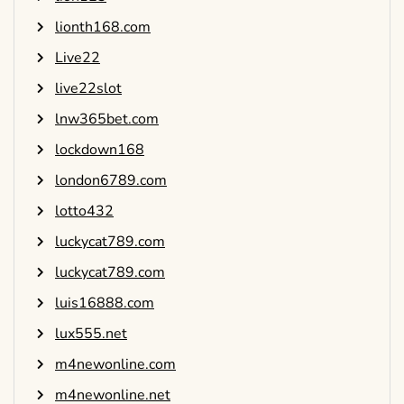
lionth168.com
Live22
live22slot
lnw365bet.com
lockdown168
london6789.com
lotto432
luckycat789.com
luckycat789.com
luis16888.com
lux555.net
m4newonline.com
m4newonline.net