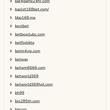
bar4game24hr.com
baslot168bet.com/
bbp168.me
bestbet
betboxclubs.com
betflixtikto
betm4vip.com
betway
betwin6666.com
betworld369
betworld369hot.com
bh99
bio285th.com
bitcoin