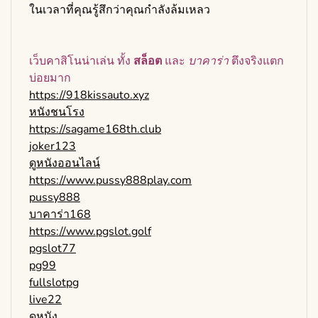
ในเวลาที่คุณรู้สึกว่าคุณกำลังล้มเหลว
เว็บคาสิโนน่าเล่น ทั้ง
สล็อต
และ
บาคาร่า
ตึงจริงแตก
บ่อยมาก
https://918kissauto.xyz
หนังชนโรง
https://sagame168th.club
joker123
ดูหนังออนไลน์
https://www.pussy888play.com
pussy888
บาคาร่า168
https://www.pgslot.golf
pgslot77
pg99
fullslotpg
live22
ดูหนัง