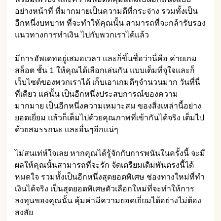
อย่างหน้าที่ ที่มากมายเป็นความดีที่กระจ่าง รวมทั้งเป็น
อีกหนึ่งบทบาท ที่จะทำให้คุณนั้น สามารถที่จะกล้ารับรอง
แนวทางการทำเงิน ไปกับพวกเราได้แล้ว
มีการอัพเดทอยู่เสมอเวลา และก็ขึ้นชื่อว่านี่คือ ค่ายเกม
สล็อต ชั้น 1 ให้คุณได้เลือกเล่นกัน แบบเต็มที่จุใจและก็
เว็บไซต์ของพวกเราได้ เก็บเอาเกมดีๆจำนวนมาก วันที่นี่
ที่เดียว แค่นั้น เป็นอีกหนึ่งประสบการณ์ของความ
มากมาย เป็นอีกหนึ่งความเหมาะสม ของสิ่งเหล่านี้อย่าง
ยอดเยี่ยม แล้วก็เต็มไปด้วยคุณภาพที่เข้ากันได้จริง เต็มไป
ด้วยสมรรถนะ และอื่นๆอีกแน่ๆ
ไม่สนเท่ห์ใจเลย หากคุณได้รู้จักกับการพนันในครั้งนี้ จะมี
ผลให้คุณนั้นสามารถที่จะรัก จัดเตรียมเดิมพันตรงนี้ได้
หมดใจ รวมทั้งเป็นอีกหนึ่งสุดยอดพิเศษ ช่องทางใหม่ที่ทำ
เงินได้จริง เป็นสุดยอดพิเศษตัวเลือกใหม่ที่จะทำให้การ
ลงทุนของคุณนั้น คุ้มค่ามีความยอดเยี่ยมได้อย่างไม่ต้อง
สงสัย