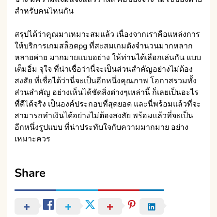
สำหรับคนไหนกัน
สรุปได้ว่าคุณมาเหมาะสมแล้ว เนื่องจากเราคือแหล่งการ
ให้บริการเกมสล็อตpg ที่สะสมเกมดังจำนวนมากหลาก
หลายค่าย มากมายแบบอย่าง ให้ท่านได้เลือกเล่นกัน แบบ
เต็มอิ่ม จุใจ ที่น่าเชื่อว่านี่จะเป็นส่วนสำคัญอย่างไม่ต้อง
สงสัย ที่เชื่อได้ว่านี่จะเป็นอีกหนึ่งคุณภาพ โอกาสรวมทั้ง
ส่วนสำคัญ อย่างเห็นได้ชัดสิ่งต่างๆเหล่านี้ ก็เลยเป็นอะไร
ที่ดีได้จริง เป็นองค์ประกอบที่สุดยอด และนี่พร้อมแล้วที่จะ
สามารถทำเงินได้อย่างไม่ต้องสงสัย พร้อมแล้วที่จะเป็น
อีกหนึ่งรูปแบบ ที่น่าประทับใจกับความมากมาย อย่าง
เหมาะควร
Share