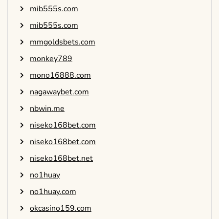
mib555s.com
mib555s.com
mmgoldsbets.com
monkey789
mono16888.com
nagawaybet.com
nbwin.me
niseko168bet.com
niseko168bet.com
niseko168bet.net
no1huay
no1huay.com
okcasino159.com