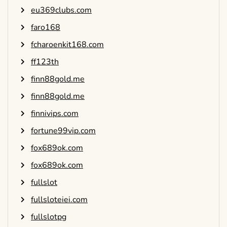
eu369clubs.com
faro168
fcharoenkit168.com
ff123th
finn88gold.me
finn88gold.me
finnivips.com
fortune99vip.com
fox689ok.com
fox689ok.com
fullslot
fullsloteiei.com
fullslotpg