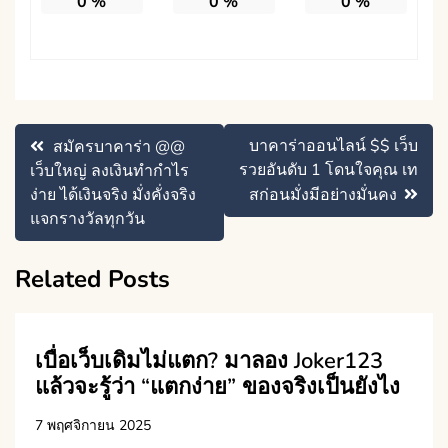
0
%
0
%
0
%
แนะแนว
บาคาร่าออนไลน์ $$ เว็บ
สมัครบาคาร่า @@
เรื่อง
รวยอันดับ 1 โดนใจคุณ เท
เว็บใหญ่ ลงเงินทำกำไร
ง่าย ได้เงินจริง มั่งคั่งจริง
สก่อนมั่งมีอย่างมั่นคง
แจกรางวัลทุกวัน
Related Posts
เบื่อเว็บเดิมไม่แตก? มาลอง Joker123
แล้วจะรู้ว่า “แตกง่าย” ของจริงเป็นยังไง
7 พฤศจิกายน 2025