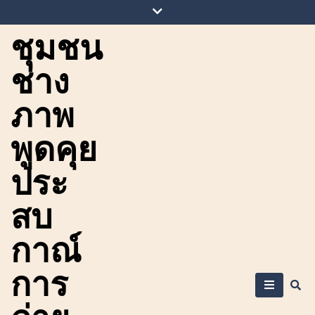
Skip
to
ชุมชน
content
ช่าง
ภาพ
พูดคุย
ประ
สบ
กาณ์
การ