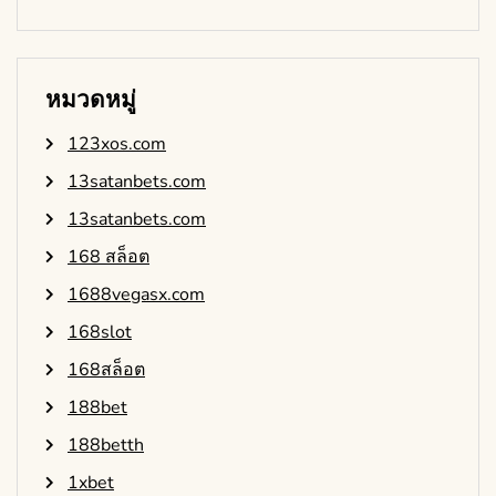
หมวดหมู่
123xos.com
13satanbets.com
13satanbets.com
168 สล็อต
1688vegasx.com
168slot
168สล็อต
188bet
188betth
1xbet