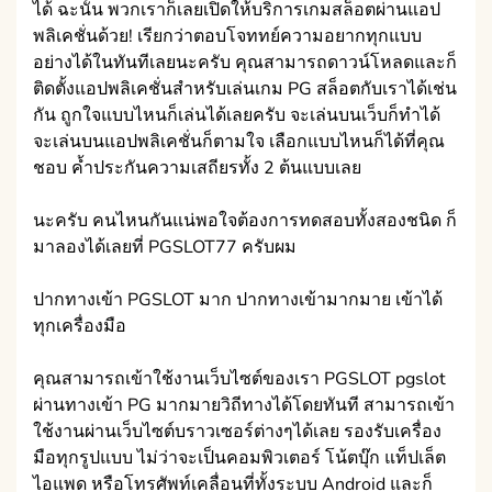
ได้ ฉะนั้น พวกเราก็เลยเปิดให้บริการเกมสล็อตผ่านแอป
พลิเคชั่นด้วย! เรียกว่าตอบโจททย์ความอยากทุกแบบ
อย่างได้ในทันทีเลยนะครับ คุณสามารถดาวน์โหลดและก็
ติดตั้งแอปพลิเคชั่นสำหรับเล่นเกม PG สล็อตกับเราได้เช่น
กัน ถูกใจแบบไหนก็เล่นได้เลยครับ จะเล่นบนเว็บก็ทำได้
จะเล่นบนแอปพลิเคชั่นก็ตามใจ เลือกแบบไหนก็ได้ที่คุณ
ชอบ ค้ำประกันความเสถียรทั้ง 2 ต้นแบบเลย
นะครับ คนไหนกันแน่พอใจต้องการทดสอบทั้งสองชนิด ก็
มาลองได้เลยที่ PGSLOT77 ครับผม
ปากทางเข้า PGSLOT มาก ปากทางเข้ามากมาย เข้าได้
ทุกเครื่องมือ
คุณสามารถเข้าใช้งานเว็บไซต์ของเรา PGSLOT pgslot
ผ่านทางเข้า PG มากมายวิถีทางได้โดยทันที สามารถเข้า
ใช้งานผ่านเว็บไซต์บราวเซอร์ต่างๆได้เลย รองรับเครื่อง
มือทุกรูปแบบ ไม่ว่าจะเป็นคอมพิวเตอร์ โน้ตบุ๊ก แท็ปเล็ต
ไอแพด หรือโทรศัพท์เคลื่อนที่ทั้งระบบ Android และก็