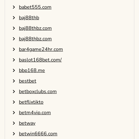
babet555.com
baj88thb
baj88thbz.com
baj88thbz.com
bar4game24hr.com
baslot168bet.com/
bbp168.me
bestbet
betboxclubs.com
betflixtikto
betm4vip.com
betway
betwin6666.com