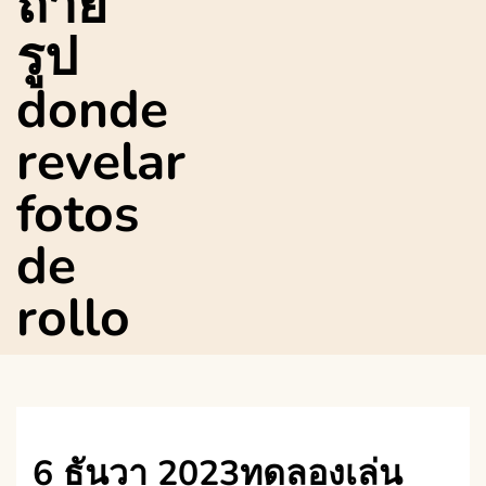
ถ่าย
รูป
donde
revelar
fotos
de
rollo
6 ธันวา 2023ทดลองเล่น