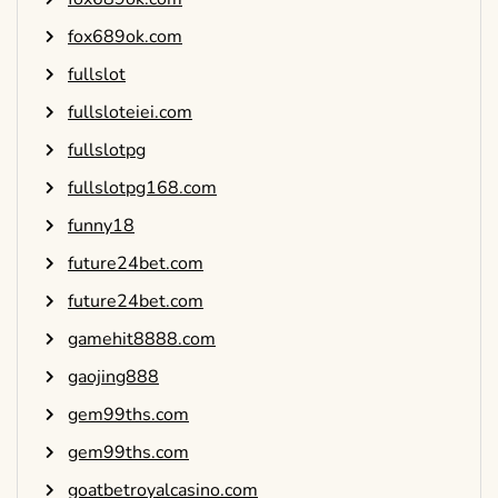
fox689ok.com
fullslot
fullsloteiei.com
fullslotpg
fullslotpg168.com
funny18
future24bet.com
future24bet.com
gamehit8888.com
gaojing888
gem99ths.com
gem99ths.com
goatbetroyalcasino.com