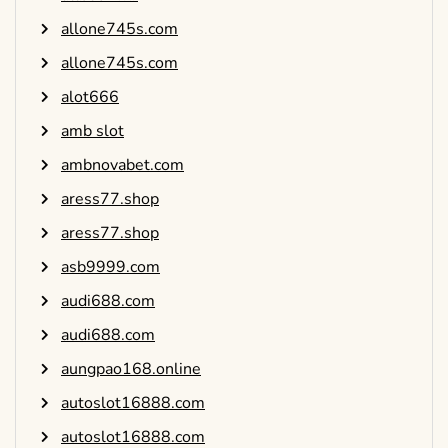
allone745s.com
allone745s.com
alot666
amb slot
ambnovabet.com
aress77.shop
aress77.shop
asb9999.com
audi688.com
audi688.com
aungpao168.online
autoslot16888.com
autoslot16888.com