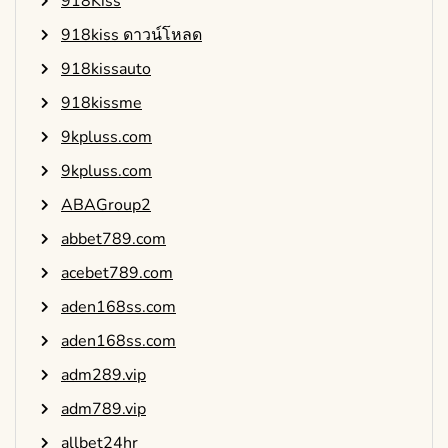
918Kiss
918kiss ดาวน์โหลด
918kissauto
918kissme
9kpluss.com
9kpluss.com
ABAGroup2
abbet789.com
acebet789.com
aden168ss.com
aden168ss.com
adm289.vip
adm789.vip
allbet24hr