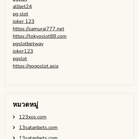
allbet24
pg slot
joker 123
https://samurai777.net
https://tokyoslot88.com
pgslotbetway
joker123
pgslot
https://gogoslot.asia
หมวดหมู่
123xos.com
13satanbets.com
13satanbets.com