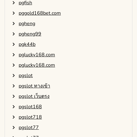
pgfish
pggold168bet.com
pgheng
pgheng99
pgk44b
pglucky168.com
pglucky168.com
pgslot
pgslot ทางเข้า
pgslot เว็บตรง
pgslot168
pgslot718
pgslot77