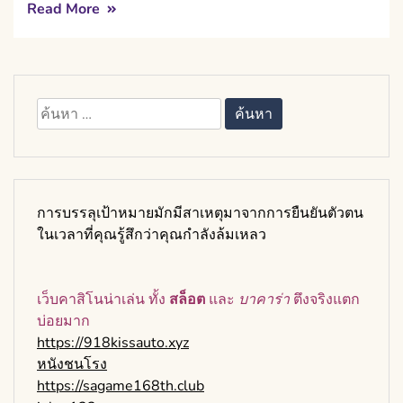
Read More
ค้นหา
สำหรับ:
การบรรลุเป้าหมายมักมีสาเหตุมาจากการยืนยันตัวตน
ในเวลาที่คุณรู้สึกว่าคุณกำลังล้มเหลว
เว็บคาสิโนน่าเล่น ทั้ง
สล็อต
และ
บาคาร่า
ตึงจริงแตก
บ่อยมาก
https://918kissauto.xyz
หนังชนโรง
https://sagame168th.club