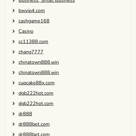
Business, Small Business
bwvip4.com
cashgame168
Casino
cc11388.com
chang7777
chinatown888.win
chinatown888.win
cupcake88x.com
dgb222hot.com
dgb222hot.com
dr888
dr888bet.com
dr888bet.com