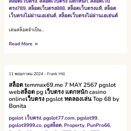
สล็อตเว็บตรง
สล็อตเว็บตรง แตกหนัก
สล็อตเว็บ
,
,
ตรง789
สล็อตเว็บตรง888
สล็อตเว็บตรงแท้
สล็อต
,
,
,
เว็บตรงไม่ผ่านเอเย่นต์
สล็อตเว็บตรงไม่ผ่านเอเย่นต์
,
เล่นสล็อตจำเป็น…
Read More
11 พฤษภาคม 2024
-
Frank Hill
สล็อต temmax69.me 7 MAY 2567 pgslot
webสล็อต pg เว็บตรง แตกหนัก casino
onlineเว็บตรง pgslot ทดลองเล่น Top 68 by
Bonita
pgslot เว็บตรง
pgslot77.com
pgslot99
,
,
,
pgslot9999.co
pgสล็อต
Property
PunPro66
,
,
,
,