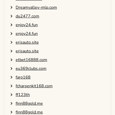
Dreamvalley-mlp.com
du2477.com
enjoy24.fun
enjoy24.fun
erisauto.site
erisauto.site
etbet16888.com
eu369clubs.com
faro168
fcharoenkit168.com
ff123th
finn88gold.me
finn88gold.me