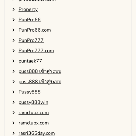
Property
PunPro66
PunPro66.com
PunPro777
PunPro777.com
puntaek77
puss888 เข้าสู่ระบบ
puss888 เข้าสู่ระบบ
Pussy888
pussy888win
ramclubx.com
ramclubx.com
rasri365day.com