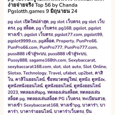
ง่ายจ่ายจริง Top 56 by Chanda
Pgslotth.games 9 มิถุนายน 24
pg slot เปิดใหม่ล่าสุด
pg slot เว็บตรง
pg slot เว็บ
,
,
ตรง
pg สล็อต
pg เว็บตรง
pg168
pgslot
pgslot
,
,
,
,
,
ทางเข้า
pgslot เว็บตรง
pgslot77.com
pgslot99
,
,
,
,
pgslot9999.co
pgสล็อต
Property
PunPro66
,
,
,
,
PunPro66.com
PunPro777
PunPro777.com
,
,
,
puss888 เข้าสู่ระบบ
puss888 เข้าสู่ระบบ
,
,
Pussy888
sagame168th.com
Sexybaccarat
,
,
,
sexybaccarat168.com
slot
slot auto
Slot Online
,
,
,
,
Slotxo
Technology
Travel
ufabet
up2bet
คาสิ
,
,
,
,
,
โน
คาสิโนออนไลน์
ชื่อหมวดหมู่ใหม่
ดูหนัง
ดูหนังx
,
,
,
,
,
ดูหนังหนังออนไลน์
ดูหนังออนไลน์
ดูหนังออนไลน์
,
,
2023
ทดลองเล่นpg
ทดลองเล่นสล็อต
ทดลองเล่น
,
,
,
สล็อต pg
ทดลองเล่นสล็อต PG เว็บตรง
ทะเบียนสวย
,
,
,
ทางเข้า Sexybaccarat168
ทางเข้าpg
บาคาร่า
บา
,
,
,
คาร่า
บาคาร่าออนไลน์
บาคาร่าเว็บตรง
ปัน
,
,
,