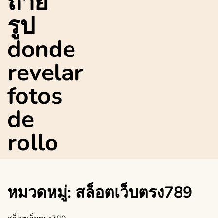
ถ่าย
รูป
donde
revelar
fotos
de
rollo
หมวดหมู่:
สล็อตเว็บตรง789