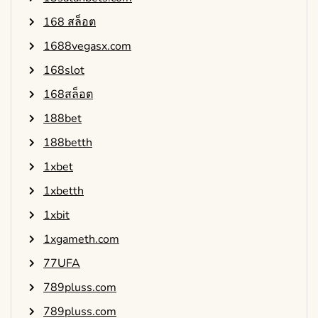
168 สล็อต
1688vegasx.com
168slot
168สล็อต
188bet
188betth
1xbet
1xbetth
1xbit
1xgameth.com
77UFA
789pluss.com
789pluss.com