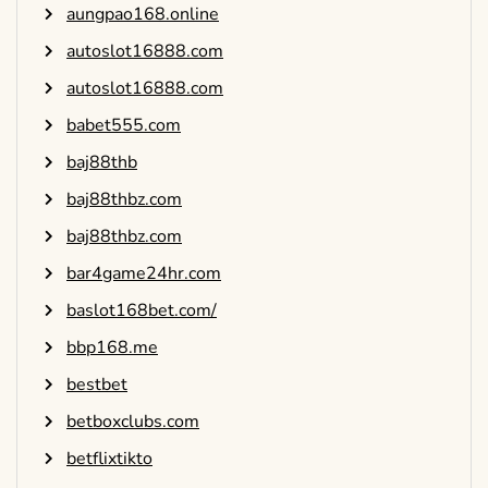
aungpao168.online
autoslot16888.com
autoslot16888.com
babet555.com
baj88thb
baj88thbz.com
baj88thbz.com
bar4game24hr.com
baslot168bet.com/
bbp168.me
bestbet
betboxclubs.com
betflixtikto