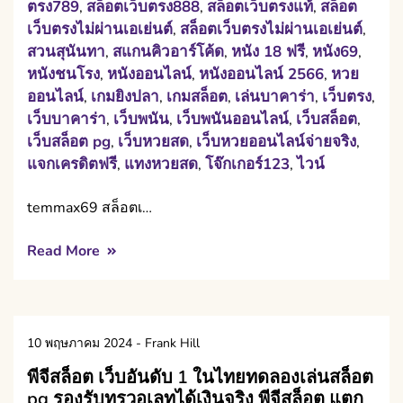
ตรง789
สล็อตเว็บตรง888
สล็อตเว็บตรงแท้
สล็อต
,
,
,
เว็บตรงไม่ผ่านเอเย่นต์
สล็อตเว็บตรงไม่ผ่านเอเย่นต์
,
,
สวนสุนันทา
สแกนคิวอาร์โค้ด
หนัง 18 ฟรี
หนัง69
,
,
,
,
หนังชนโรง
หนังออนไลน์
หนังออนไลน์ 2566
หวย
,
,
,
ออนไลน์
เกมยิงปลา
เกมสล็อต
เล่นบาคาร่า
เว็บตรง
,
,
,
,
,
เว็บบาคาร่า
เว็บพนัน
เว็บพนันออนไลน์
เว็บสล็อต
,
,
,
,
เว็บสล็อต pg
เว็บหวยสด
เว็บหวยออนไลน์จ่ายจริง
,
,
,
แจกเครดิตฟรี
แทงหวยสด
โจ๊กเกอร์123
ไวน์
,
,
,
temmax69 สล็อตเ…
Read More
10 พฤษภาคม 2024
-
Frank Hill
พีจีสล็อต เว็บอันดับ 1 ในไทยทดลองเล่นสล็อต
pg รองรับทรูวอเลทได้เงินจริง พีจีสล็อต แตก