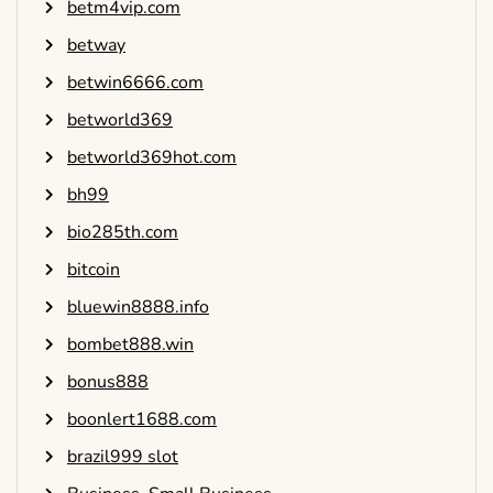
betm4vip.com
betway
betwin6666.com
betworld369
betworld369hot.com
bh99
bio285th.com
bitcoin
bluewin8888.info
bombet888.win
bonus888
boonlert1688.com
brazil999 slot