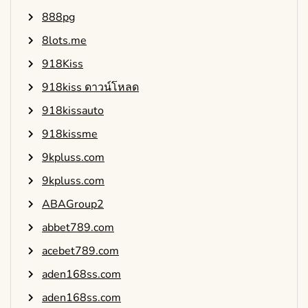
888pg
8lots.me
918Kiss
918kiss ดาวน์โหลด
918kissauto
918kissme
9kpluss.com
9kpluss.com
ABAGroup2
abbet789.com
acebet789.com
aden168ss.com
aden168ss.com