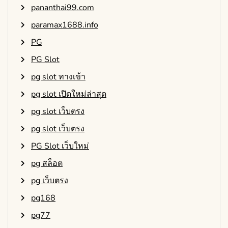
pananthai99.com
paramax1688.info
PG
PG Slot
pg slot ทางเข้า
pg slot เปิดใหม่ล่าสุด
pg slot เว็บตรง
pg slot เว็บตรง
PG Slot เว็บใหม่
pg สล็อต
pg เว็บตรง
pg168
pg77