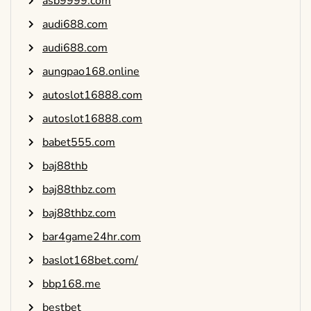
asb9999.com
audi688.com
audi688.com
aungpao168.online
autoslot16888.com
autoslot16888.com
babet555.com
baj88thb
baj88thbz.com
baj88thbz.com
bar4game24hr.com
baslot168bet.com/
bbp168.me
bestbet