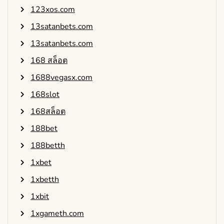
123xos.com
13satanbets.com
13satanbets.com
168 สล็อต
1688vegasx.com
168slot
168สล็อต
188bet
188betth
1xbet
1xbetth
1xbit
1xgameth.com