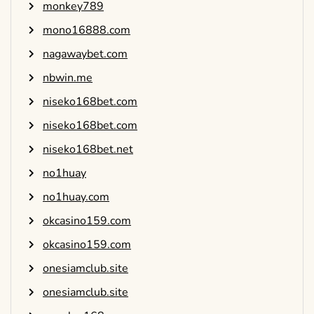
monkey789
mono16888.com
nagawaybet.com
nbwin.me
niseko168bet.com
niseko168bet.com
niseko168bet.net
no1huay
no1huay.com
okcasino159.com
okcasino159.com
onesiamclub.site
onesiamclub.site