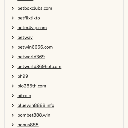
betboxclubs.com
betflixtikto
betm4vip.com
betway
betwin6666.com
betworld369
betworld369hot.com
bh99
bio285th.com
bitcoin
bluewin8888.info
bombet888.win
bonus888