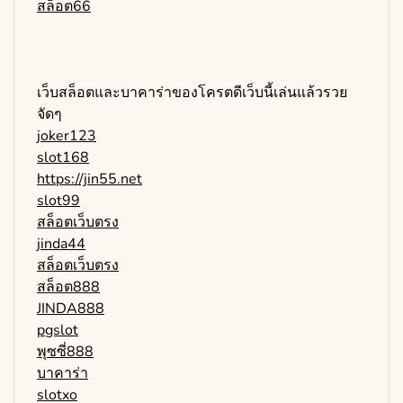
สล็อต66
เว็บสล็อตและบาคาร่าของโครตดีเว็บนี้เล่นแล้วรวย
จัดๆ
joker123
slot168
https://jin55.net
slot99
สล็อตเว็บตรง
jinda44
สล็อตเว็บตรง
สล็อต888
JINDA888
pgslot
พุซซี่888
บาคาร่า
slotxo