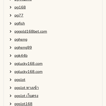
pg168
pg77
pgfish
pggold168bet.com
pgheng
pgheng99
pgk44b
pglucky168.com
pglucky168.com
pgslot
pgslot ทางเข้า
pgslot เว็บตรง
pgslot168