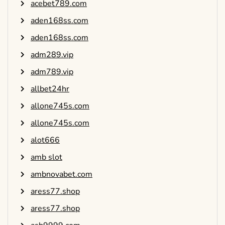
acebet789.com
aden168ss.com
aden168ss.com
adm289.vip
adm789.vip
allbet24hr
allone745s.com
allone745s.com
alot666
amb slot
ambnovabet.com
aress77.shop
aress77.shop