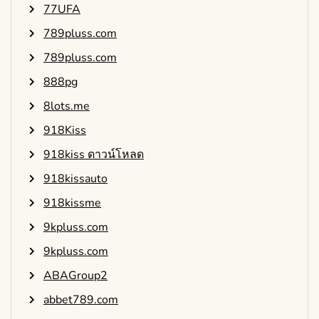
77UFA
789pluss.com
789pluss.com
888pg
8lots.me
918Kiss
918kiss ดาวน์โหลด
918kissauto
918kissme
9kpluss.com
9kpluss.com
ABAGroup2
abbet789.com