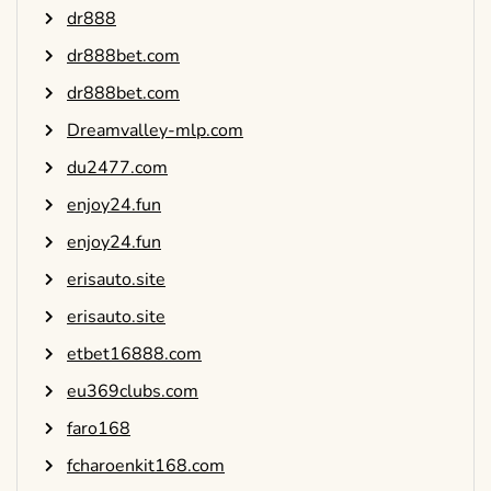
dr888
dr888bet.com
dr888bet.com
Dreamvalley-mlp.com
du2477.com
enjoy24.fun
enjoy24.fun
erisauto.site
erisauto.site
etbet16888.com
eu369clubs.com
faro168
fcharoenkit168.com