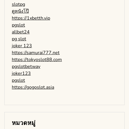
slotpg
ดูหนังโป๊
https://1xbetth.vip
pgslot
allbet24
pg slot
joker 123
https://samurai777.net
https://tokyoslot88.com
pgslotbetway
joker123
pgslot
https://gogoslot.asia
หมวดหมู่