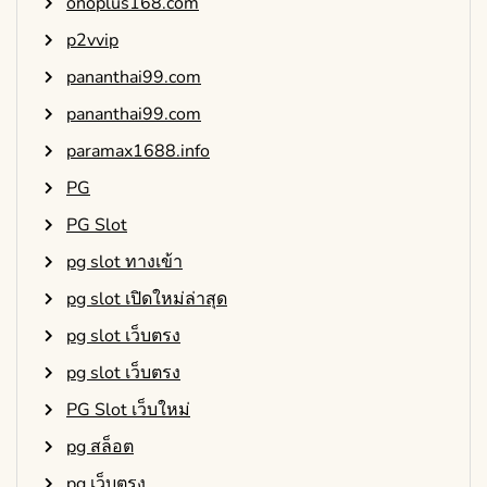
onoplus168.com
p2vvip
pananthai99.com
pananthai99.com
paramax1688.info
PG
PG Slot
pg slot ทางเข้า
pg slot เปิดใหม่ล่าสุด
pg slot เว็บตรง
pg slot เว็บตรง
PG Slot เว็บใหม่
pg สล็อต
pg เว็บตรง