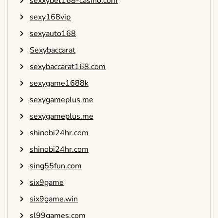
sexxybet168-casino.com
sexy168vip
sexyauto168
Sexybaccarat
sexybaccarat168.com
sexygame1688k
sexygameplus.me
sexygameplus.me
shinobi24hr.com
shinobi24hr.com
sing55fun.com
six9game
six9game.win
sl99games.com