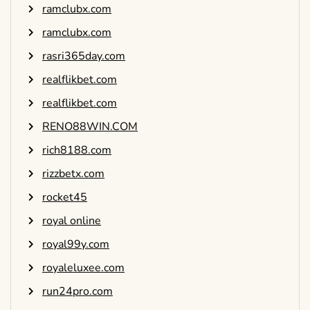
ramclubx.com
ramclubx.com
rasri365day.com
realflikbet.com
realflikbet.com
RENO88WIN.COM
rich8188.com
rizzbetx.com
rocket45
royal online
royal99y.com
royaleluxee.com
run24pro.com