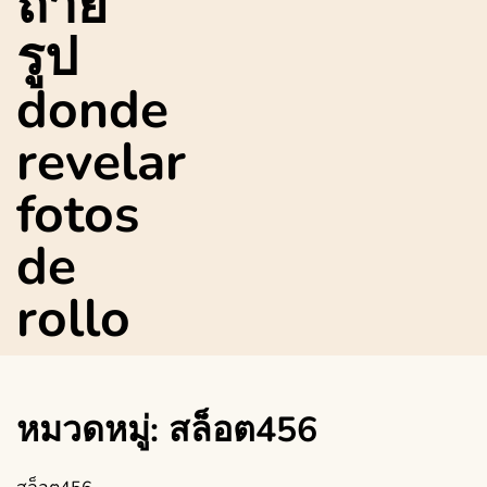
ถ่าย
รูป
donde
revelar
fotos
de
rollo
หมวดหมู่:
สล็อต456