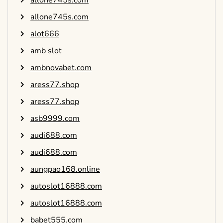
allone745s.com
allone745s.com
alot666
amb slot
ambnovabet.com
aress77.shop
aress77.shop
asb9999.com
audi688.com
audi688.com
aungpao168.online
autoslot16888.com
autoslot16888.com
babet555.com