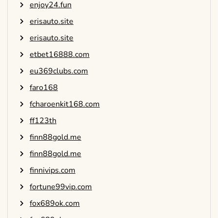
enjoy24.fun
erisauto.site
erisauto.site
etbet16888.com
eu369clubs.com
faro168
fcharoenkit168.com
ff123th
finn88gold.me
finn88gold.me
finnivips.com
fortune99vip.com
fox689ok.com