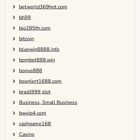
betworld369hot.com
bh99
bio285th.com
bitcoin
bluewin8888.info
bombet888.win
bonus888
boonlert1688.com
brazil999 slot
Business, Small Business
bwvip4.com
cashgame168
Casino