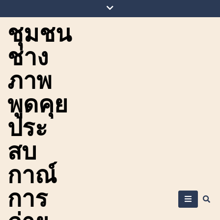
Skip
to
ชุมชน
content
ช่าง
ภาพ
พูดคุย
ประ
สบ
กาณ์
การ