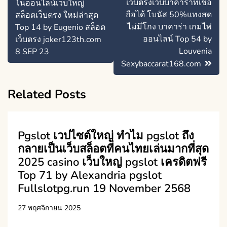
เว็บตรงเว็บบาคาร่าที่เชื่อ
โนออนไลน์เว็บใหญ่
ถือได้ โบนัส 50%แทงสด
สล็อตเว็บตรง ใหม่ล่าสุด
ไม่มีโกง บาคาร่า เกมไพ่
Top 14 by Eugenio สล็อต
ออนไลน์ Top 54 by
เว็บตรง joker123th.com
Louvenia
8 SEP 23
Sexybaccarat168.com
Related Posts
Pgslot เวปไซต์ใหญ่ ทำไม pgslot ถึง
กลายเป็นเว็บสล็อตที่คนไทยเล่นมากที่สุด
2025 casino เว็บใหญ่ pgslot เครดิตฟรี
Top 71 by Alexandria pgslot
Fullslotpg.run 19 November 2568
27 พฤศจิกายน 2025