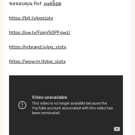
ขอขอบคุณ Ref.
pgสล็อต
https://bit.ly/pgslotx
https://ow.ly/Fpmj50PFgwU
https://rebrand.ly/pg_slotx
https://wow.in.th/pg_slotx