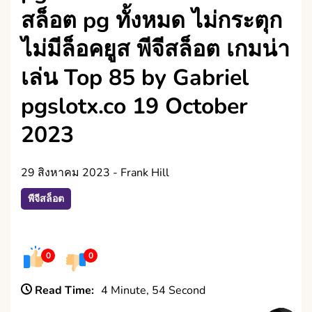
สล็อต pg ทั้งหมด ไม่กระตุก
ไม่มีล็อคยูส พีจีสล็อต เกมน่า
เล่น Top 85 by Gabriel
pgslotx.co 19 October
2023
29 สิงหาคม 2023
-
Frank Hill
พีจีสล็อต
0
0
Read Time:
4 Minute, 54 Second