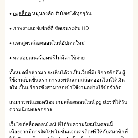
•
pgสล็อต
หมุนกงล้อ รับโชคได้ทุกๆวัน
• ภาพงามเอฟเฟกต์ดี ชัดเจนระดับ HD
• แจกสูตรสล็อตออนไลน์อัปเดตใหม่
• ทดสอบเล่นสล็อตฟรีไม่มีค่าใช้จ่าย
ทั้งหมดที่กล่าวมา จะเห็นได้ว่าเป็นเว็บที่มีบริการคิดถึง ผู้
ใช้งานเป็นขั้นแรก การลงพนันเกมสล็อตออนไลน์ได้เงิน
จริง เป็นบริการซึ่งสามารถเข้าใช้งานอย่างไร้ข้อจำกัด
เกมการพนันยอดนิยม เกมสล็อตออนไลน์ pg slot ที่ได้รับ
ความนิยมตลอดกาล
เว็บไซต์สล็อตออนไลน์ ที่ได้รับความนิยมในตอนนี้
เนื่องจากมีการจัดโปรโมชั่นแจกเครดิตฟรีให้กับสมาชิกที่