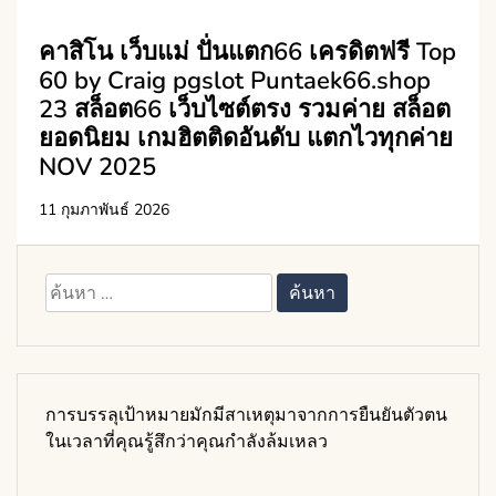
คาสิโน เว็บแม่ ปั่นแตก66 เครดิตฟรี Top
60 by Craig pgslot Puntaek66.shop
23 สล็อต66 เว็บไซต์ตรง รวมค่าย สล็อต
ยอดนิยม เกมฮิตติดอันดับ แตกไวทุกค่าย
NOV 2025
11 กุมภาพันธ์ 2026
ค้นหา
สำหรับ:
การบรรลุเป้าหมายมักมีสาเหตุมาจากการยืนยันตัวตน
ในเวลาที่คุณรู้สึกว่าคุณกำลังล้มเหลว