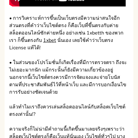
• การวิเคราะห์การขึ้นเป็นเว็บตรงมีความน่าสนใจอีก
ส่วนตรงที่คำว่าเว็บไซต์ตรง ก็คือเว็บที่ขึ้นตรงกับค่าย
สล็อตออนไลน์ซักค่ายหนึ่ง อย่างเช่น 1xbetth ของพวก
เรา ก็ขึ้นตรงกับ
1xbet
นั่นเอง เลยใช้คำว่าเว็บตรง
License แท้ได้!
• ในส่วนของโปรโมชั่นก็เกิดเรื่องที่มีการตรวจตรา ถึงจะ
ไม่เยอะมากนัก แม้กระนั้นก็ยังมีความเกี่ยวข้องอยู่
นอกจากนี้เว็บไซต์ตรงควรมีการจัดแจงและจ่ายโบนัส
ตามที่ประชาสัมพันธ์ไว้ที่หน้าเว็บ และมีการบอกเงื่อนไข
การรับอย่างชัดเจนด้วย
แล้วทำไมเราถึงควรเล่นสล็อตออนไลน์กับสล็อตเว็บไซต์
ตรงเท่านั้น!?
ความจริงก็ไม่น่ามีคำถามนี้เกิดขึ้นมาเลยจริงๆเพราะว่า
สล็อตเว็บไซต์ตรงก็คือเว็บแท้นั่นเอง เว็บไซต์ทั่วๆไป บาง