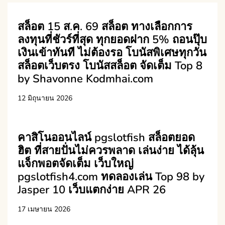
สล็อต 15 ส.ค. 69 สล็อต ทางเลือกการ
ลงทุนที่ชัวร์ที่สุด ทุกยอดฝาก 5% ถอนปุ๊บ
เงินเข้าทันที ไม่ต้องรอ โบนัสพิเศษทุกวัน
สล็อตเว็บตรง โบนัสสล็อต จัดเต็ม Top 8
by Shavonne Kodmhai.com
12 มิถุนายน 2026
คาสิโนออนไลน์ pgslotfish สล็อตยอด
ฮิต ที่สายปั่นไม่ควรพลาด เล่นง่าย ได้ลุ้น
แจ็กพอตจัดเต็ม เว็บใหญ่
pgslotfish4.com ทดลองเล่น Top 98 by
Jasper 10 เว็บแตกง่าย APR 26
17 เมษายน 2026