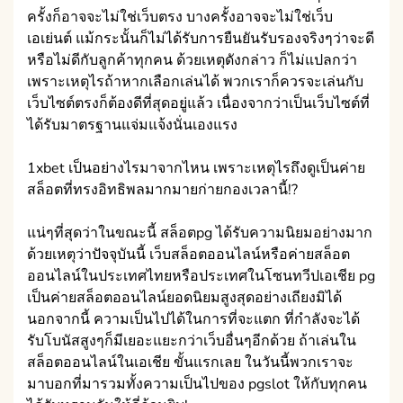
ครั้งก็อาจจะไม่ใช่เว็บตรง บางครั้งอาจจะไม่ใช่เว็บ
เอเย่นต์ แม้กระนั้นก็ไม่ได้รับการยืนยันรับรองจริงๆว่าจะดี
หรือไม่ดีกับลูกค้าทุกคน ด้วยเหตุดังกล่าว ก็ไม่แปลกว่า
เพราะเหตุไรถ้าหากเลือกเล่นได้ พวกเราก็ควรจะเล่นกับ
เว็บไซต์ตรงก็ต้องดีที่สุดอยู่แล้ว เนื่องจากว่าเป็นเว็บไซต์ที่
ได้รับมาตรฐานแจ่มแจ้งนั่นเองแรง
1xbet เป็นอย่างไรมาจากไหน เพราะเหตุไรถึงดูเป็นค่าย
สล็อตที่ทรงอิทธิพลมากมายก่ายกองเวลานี้!?
แน่ๆที่สุดว่าในขณะนี้ สล็อตpg ได้รับความนิยมอย่างมาก
ด้วยเหตุว่าปัจจุบันนี้ เว็บสล็อตออนไลน์หรือค่ายสล็อต
ออนไลน์ในประเทศไทยหรือประเทศในโซนทวีปเอเชีย pg
เป็นค่ายสล็อตออนไลน์ยอดนิยมสูงสุดอย่างเถียงมิได้
นอกจากนี้ ความเป็นไปได้ในการที่จะแตก ที่กำลังจะได้
รับโบนัสสูงๆก็มีเยอะแยะกว่าเว็บอื่นๆอีกด้วย ถ้าเล่นใน
สล็อตออนไลน์ในเอเชีย ขั้นแรกเลย ในวันนี้พวกเราจะ
มาบอกที่มารวมทั้งความเป็นไปของ pgslot ให้กับทุกคน