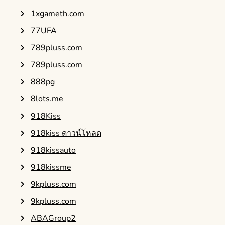
1xgameth.com
77UFA
789pluss.com
789pluss.com
888pg
8lots.me
918Kiss
918kiss ดาวน์โหลด
918kissauto
918kissme
9kpluss.com
9kpluss.com
ABAGroup2