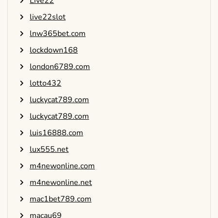
Live22
live22slot
lnw365bet.com
lockdown168
london6789.com
lotto432
luckycat789.com
luckycat789.com
luis16888.com
lux555.net
m4newonline.com
m4newonline.net
mac1bet789.com
macau69