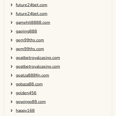
future24bet.com
future24bet.com
gamehit8888.com
gaojing888
gem99ths.com
gem99ths.com
goatbetroyalcasino.com
goatbetroyalcasino.com
goatza888fin.com
gobaza88.com
golden456
gowingo88.com
happy168