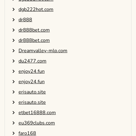
dgb222hot.com
dr888
dr888bet.com
dr888bet.com
Dreamvalley-mlp.com
du2477.com
enjoy24.fun
enjoy24.fun
erisauto.site
erisauto.site
etbet16888.com
eu369clubs.com
faro168