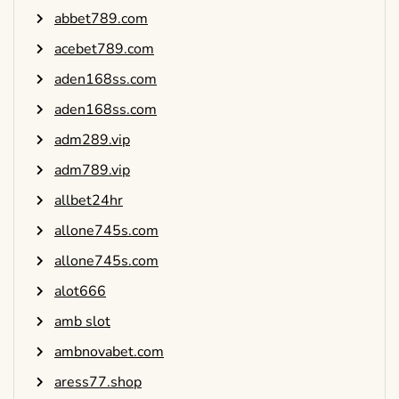
abbet789.com
acebet789.com
aden168ss.com
aden168ss.com
adm289.vip
adm789.vip
allbet24hr
allone745s.com
allone745s.com
alot666
amb slot
ambnovabet.com
aress77.shop