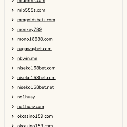
mib555s.com
mib555s.com
mmgoldsbets.com
monkey789
mono16888.com
nagawaybet.com
nbwin.me
niseko168bet.com
niseko168bet.com
niseko168bet.net
no1huay
no1huay.com
okcasino159.com
okcasino159.com