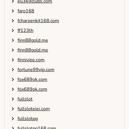
eu369clubs.com
faro168
fcharoenkit168.com
ff123th
finn88gold.me
finn88gold.me
finnivips.com
fortune99vip.com
fox689ok.com
fox689ok.com
fullslot
fullsloteiei.com
fullslotpg
fullslotpg168.com