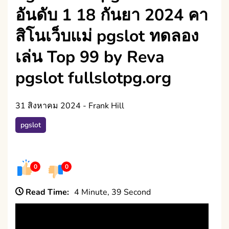
อันดับ 1 18 กันยา 2024 คา
สิโนเว็บแม่ pgslot ทดลอง
เล่น Top 99 by Reva
pgslot fullslotpg.org
31 สิงหาคม 2024
-
Frank Hill
pgslot
0
0
Read Time:
4 Minute, 39 Second