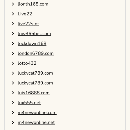
lionth168.com
Live22
live22slot
lnw365bet.com
lockdown168
london6789.com
lotto432
luckycat789.com
luckycat789.com
luis16888.com
lux555.net
m4newonline.com
m4newonline.net