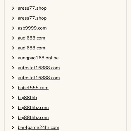
aress77.shop
aress77.shop
asb9999.com
audi688.com
audi688.com
aungpao168.online
autoslot16888.com
autoslot16888.com
babet555.com
baj88thb
baj88thbz.com
baj88thbz.com
bar4game24hr.com