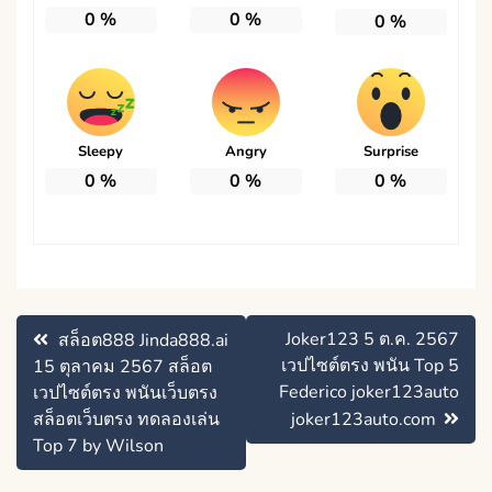
0
%
0
%
0
%
Sleepy
Angry
Surprise
0
%
0
%
0
%
แนะแนว
Joker123 5 ต.ค. 2567
สล็อต888 Jinda888.ai
เรื่อง
เวปไซต์ตรง พนัน Top 5
15 ตุลาคม 2567 สล็อต
Federico joker123auto
เวปไซต์ตรง พนันเว็บตรง
สล็อตเว็บตรง ทดลองเล่น
joker123auto.com
Top 7 by Wilson