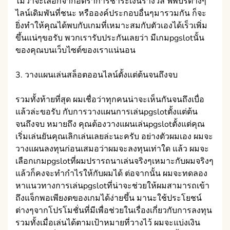
ไม่ว่าจะเลือกจากอัตราการชำระเงินรางวัล ฟีพบร์ต่างๆ
ไลน์เดิมพันที่ชนะ หรือองค์ประกอบอื่นๆมารวมกัน ก็จะ
ยิ่งทำให้คุณได้พบกับเกมที่เหมาะสมกับตัวเองได้เร็วเพิ่ม
ขึ้นแน่ๆขอรับ พวกเรารับประกันเลยว่า มีเกมpgslotนั้น
ของคุณบนเว็บไซต์ของเราแน่นอน
3. วางแผนเล่นสล็อตออนไลน์ตั้งแต่ต้นจนถึงจบ
รวมทั้งท้ายที่สุด ผมเชื่อว่าทุกคนน่าจะเห็นกันจนถึงเบื่อ
แล้วล่ะขอรับ กับการวางแผนการเล่นpgslotตั้งแต่ต้น
จนถึงจบ หมายถึง คุณต้องวางแผนเล่นpgslotตั้งแต่คุณ
เริ่มเล่นยันคุณเลิกเล่นเลยล่ะนะครับ อย่างตัวผมเอง ผมจะ
วางแผนลงทุนก่อนเสมอว่าผมจะลงทุนเท่าใด แล้ว ผมจะ
เลือกเกมpgslotที่ผมปรารถนาเล่นจริงๆเหมาะกับผมจริงๆ
แล้วก็คงจะทำกำไรให้กับผมได้ ต่อจากนั้น ผมจะทดลอง
หาแนวทางการเล่นpgslotที่น่าจะช่วยให้ผมสามารถเข้า
ถึงแจ็กพอเพียงตของเกมได้ง่ายขึ้น มานะใช้ประโยชน์
ต่างๆจากโปรโมชั่นที่มีเพื่อช่วยในเรื่องเกี่ยวกับการลงทุน
รวมทั้งเมื่อเล่นได้ตามเป้าหมายที่วางไว้ ผมจะแบ่งเงิน