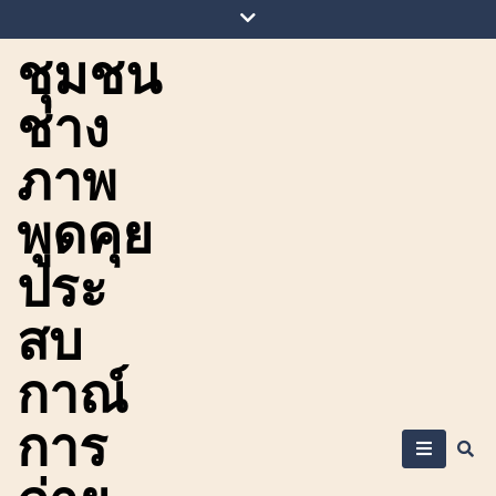
Skip
to
ชุมชน
content
ช่าง
ภาพ
พูดคุย
ประ
สบ
กาณ์
การ