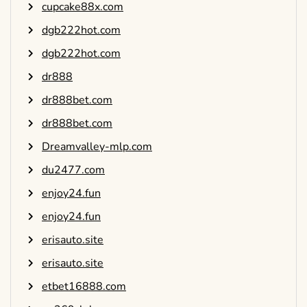
cupcake88x.com
dgb222hot.com
dgb222hot.com
dr888
dr888bet.com
dr888bet.com
Dreamvalley-mlp.com
du2477.com
enjoy24.fun
enjoy24.fun
erisauto.site
erisauto.site
etbet16888.com