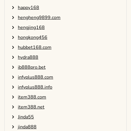
happy168
hengheng9899.com
hengjing168
hongkong456
hubbet168.com
hydra888
ib888pro.bet
infyplus888.com
infyplus888.info
item388.com
item388.net
Jinda55
jinda888