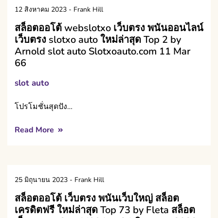
12 สิงหาคม 2023
-
Frank Hill
สล็อตออโต้ webslotxo เว็บตรง พนันออนไลน์
เว็บตรง slotxo auto ใหม่ล่าสุด Top 2 by
Arnold slot auto Slotxoauto.com 11 Mar
66
slot auto
โปรโมชั่นสุดปัง…
Read More
25 มิถุนายน 2023
-
Frank Hill
สล็อตออโต้ เว็บตรง พนันเว็บใหญ่ สล็อต
เครดิตฟรี ใหม่ล่าสุด Top 73 by Fleta สล็อต