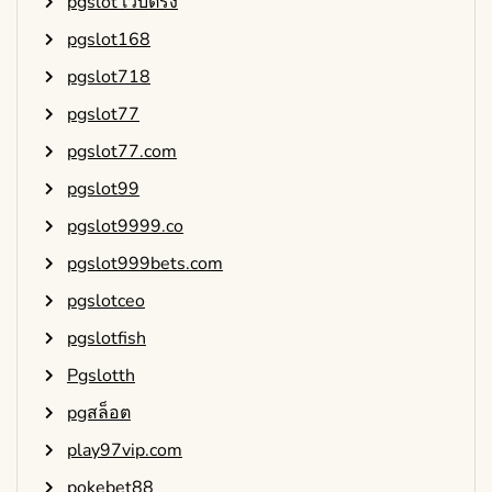
pgslot เว็บตรง
pgslot168
pgslot718
pgslot77
pgslot77.com
pgslot99
pgslot9999.co
pgslot999bets.com
pgslotceo
pgslotfish
Pgslotth
pgสล็อต
play97vip.com
pokebet88