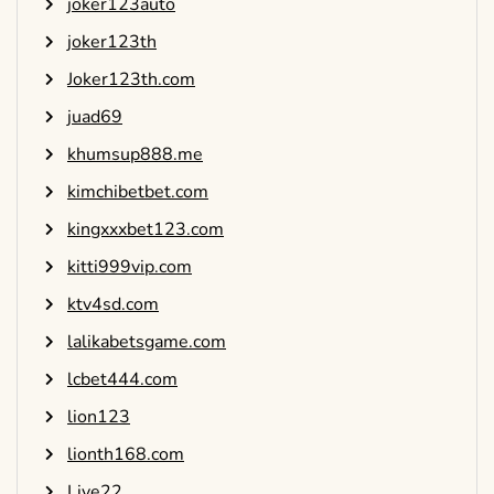
joker123auto
joker123th
Joker123th.com
juad69
khumsup888.me
kimchibetbet.com
kingxxxbet123.com
kitti999vip.com
ktv4sd.com
lalikabetsgame.com
lcbet444.com
lion123
lionth168.com
Live22