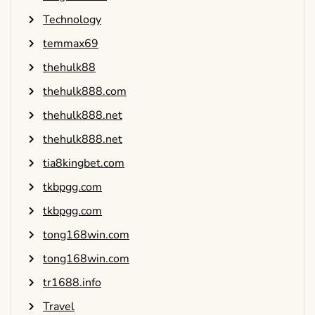
Technology
temmax69
thehulk88
thehulk888.com
thehulk888.net
thehulk888.net
tia8kingbet.com
tkbpgg.com
tkbpgg.com
tong168win.com
tong168win.com
tr1688.info
Travel