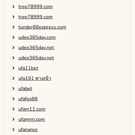
tree78999.com
tree78999.com
tunder88express.com
udee365day.com
udee365day.net
udee365day.net
ufa11bet
ufa191 ทางเข้า
ufabet
ufafox88
ufam11.com
ufamnn.com
ufanance