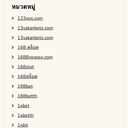
หมวดหมู่
123xos.com
13satanbets.com
13satanbets.com
168 สล็อต
1688vegasx.com
168slot
168สล็อต
188bet
188betth
1xbet
1xbetth
1xbit