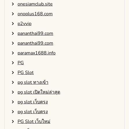
onesiamclub.site
onoplus168.com
p2vvip
pananthai99.com
pananthai99.com
paramax1688.info
PG
PG Slot
pg slot ทางเข้า
pg slot เปิดใหม่ล่าสุด
pg slot เว็บตรง
pg slot เว็บตรง
PG Slot เว็บใหม่