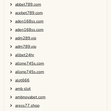
abbet789.com
acebet789.com
aden168ss.com
aden168ss.com
adm289.vip
adm789.vip
allbet24hr
allone745s.com
allone745s.com
alot666
amb slot
ambnovabet.com
aress77.shop