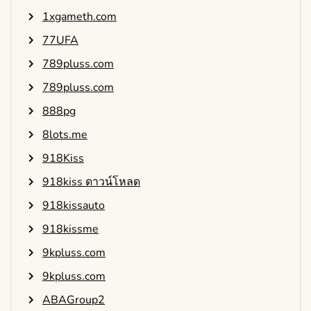
1xgameth.com
77UFA
789pluss.com
789pluss.com
888pg
8lots.me
918Kiss
918kiss ดาวน์โหลด
918kissauto
918kissme
9kpluss.com
9kpluss.com
ABAGroup2