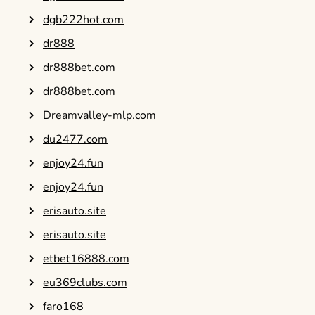
dgb222hot.com
dr888
dr888bet.com
dr888bet.com
Dreamvalley-mlp.com
du2477.com
enjoy24.fun
enjoy24.fun
erisauto.site
erisauto.site
etbet16888.com
eu369clubs.com
faro168