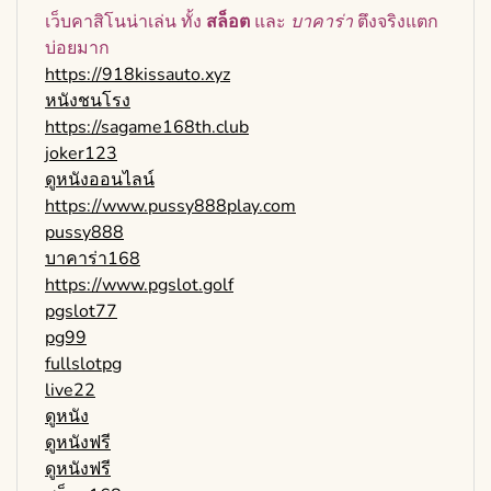
เว็บคาสิโนน่าเล่น ทั้ง
สล็อต
และ
บาคาร่า
ตึงจริงแตก
บ่อยมาก
https://918kissauto.xyz
หนังชนโรง
https://sagame168th.club
joker123
ดูหนังออนไลน์
https://www.pussy888play.com
pussy888
บาคาร่า168
https://www.pgslot.golf
pgslot77
pg99
fullslotpg
live22
ดูหนัง
ดูหนังฟรี
ดูหนังฟรี