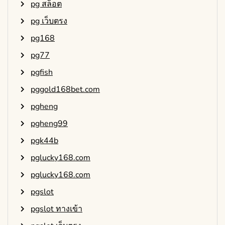
pg สล็อต
pg เว็บตรง
pg168
pg77
pgfish
pggold168bet.com
pgheng
pgheng99
pgk44b
pglucky168.com
pglucky168.com
pgslot
pgslot ทางเข้า