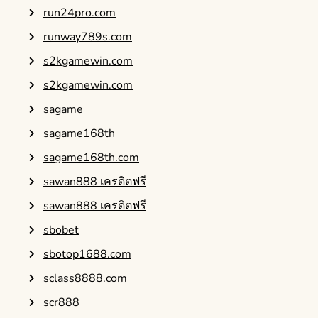
run24pro.com
runway789s.com
s2kgamewin.com
s2kgamewin.com
sagame
sagame168th
sagame168th.com
sawan888 เครดิตฟรี
sawan888 เครดิตฟรี
sbobet
sbotop1688.com
sclass8888.com
scr888