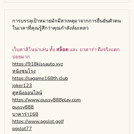
การบรรลุเป้าหมายมักมีสาเหตุมาจากการยืนยันตัวตน
ในเวลาที่คุณรู้สึกว่าคุณกำลังล้มเหลว
เว็บคาสิโนน่าเล่น ทั้ง
สล็อต
และ
บาคาร่า
ตึงจริงแตก
บ่อยมาก
https://918kissauto.xyz
หนังชนโรง
https://sagame168th.club
joker123
ดูหนังออนไลน์
https://www.pussy888play.com
pussy888
บาคาร่า168
https://www.pgslot.golf
pgslot77