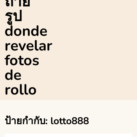
ถ่าย
รูป
donde
revelar
fotos
de
rollo
ป้ายกำกับ:
lotto888