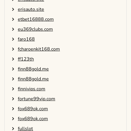
erisauto.site
etbet16888.com
eu369clubs.com
faro168
fcharoenkit168.com
ff123th
finn88gold.me
finn88gold.me
finnivips.com
fortune99vip.com
fox689ok.com
fox689ok.com
fullslot