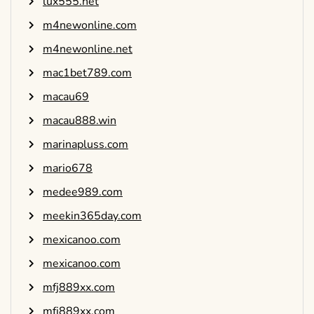
lux555.net
m4newonline.com
m4newonline.net
mac1bet789.com
macau69
macau888.win
marinapluss.com
mario678
medee989.com
meekin365day.com
mexicanoo.com
mexicanoo.com
mfj889xx.com
mfj889xx.com