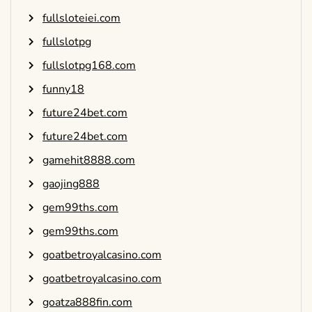
fullsloteiei.com
fullslotpg
fullslotpg168.com
funny18
future24bet.com
future24bet.com
gamehit8888.com
gaojing888
gem99ths.com
gem99ths.com
goatbetroyalcasino.com
goatbetroyalcasino.com
goatza888fin.com