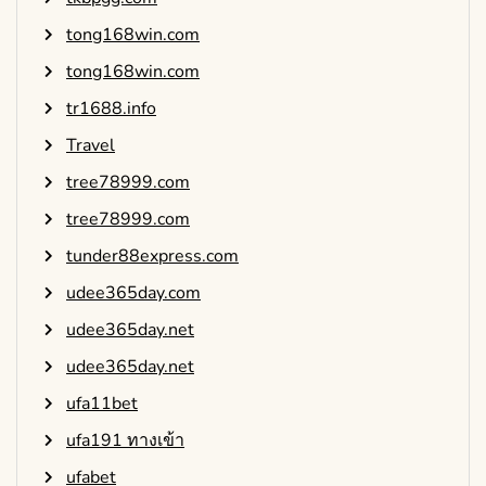
tong168win.com
tong168win.com
tr1688.info
Travel
tree78999.com
tree78999.com
tunder88express.com
udee365day.com
udee365day.net
udee365day.net
ufa11bet
ufa191 ทางเข้า
ufabet