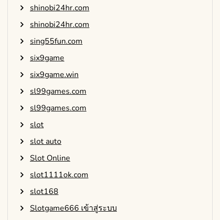
shinobi24hr.com
shinobi24hr.com
sing55fun.com
six9game
six9game.win
sl99games.com
sl99games.com
slot
slot auto
Slot Online
slot1111ok.com
slot168
Slotgame666 เข้าสู่ระบบ