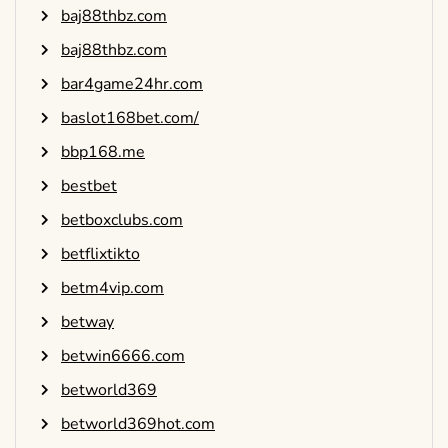
baj88thbz.com
baj88thbz.com
bar4game24hr.com
baslot168bet.com/
bbp168.me
bestbet
betboxclubs.com
betflixtikto
betm4vip.com
betway
betwin6666.com
betworld369
betworld369hot.com