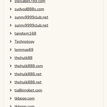
stellabet789.com
sudyod888s.com
sunny9999club.net
sunny9999club.net
tangtem168
Technology
temmax69
thehulk88
thehulk888.com
thehulk888.net
thehulk888.net
tia8kingbet.com
tkbpgg.com
tkbpgg.com