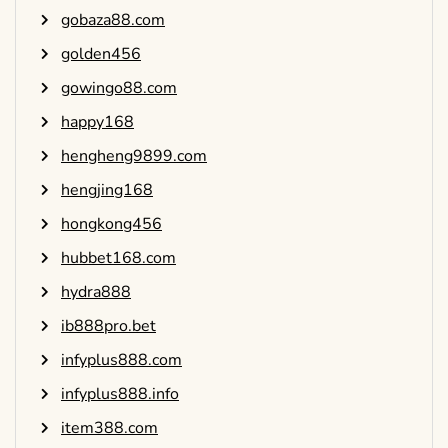
gobaza88.com
golden456
gowingo88.com
happy168
hengheng9899.com
hengjing168
hongkong456
hubbet168.com
hydra888
ib888pro.bet
infyplus888.com
infyplus888.info
item388.com