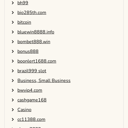
bh99
bio285th.com
bitcoin
bluewin8888.info
bombet888.win
bonus888
boonlert1688.com
brazil999 slot
Business, Small Business
bwvip4.com
cashgame168
Casino
cc11388.com