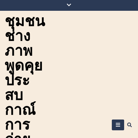
Skip
to
ชุมชน
content
ช่าง
ภาพ
พูดคุย
ประ
สบ
กาณ์
การ