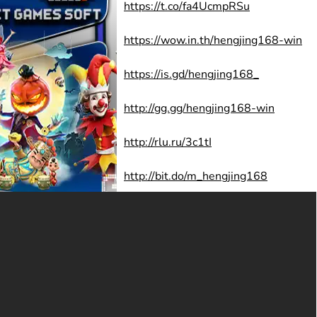
https://t.co/fa4UcmpRSu
https://wow.in.th/hengjing168-win
https://is.gd/hengjing168_
http://gg.gg/hengjing168-win
http://rlu.ru/3c1tI
http://bit.do/m_hengjing168