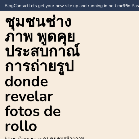
Skip
Blog
Contact
Lets get your new site up and running in no time!
Pin Pos
to
ชุมชนช่าง
content
ภาพ พูดคุย
ประสบกาณ์
การถ่ายรูป
donde
revelar
fotos de
rollo
https://camara.cc ชุมชนคนสร้างภาพ