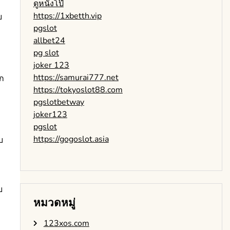
ดูหนังโป๊
https://1xbetth.vip
ย
pgslot
allbet24
pg slot
joker 123
ล
https://samurai777.net
าก
https://tokyoslot88.com
pgslotbetway
joker123
pgslot
https://gogoslot.asia
บ
บ
หมวดหมู่
123xos.com