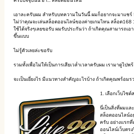
ครับปัจจุบันนี้ ฮ่า… สล็อตออนไลน์
เอาละครับผม สำหรับบทความในวันนี้ ผมก็อยากจะมาแชร์ 5
ไม่ว่าคุณจะเล่นสล็อตออนไลน์ของค่ายเกมไหน สล็อต168 
ใช้ได้จริงๆเลยขอรับ ผมรับประกันว่า ถ้าเกิดคุณสามารถเอาอย
ขึ้นแบบ
ไม่รู้ตัวเลยล่ะขอรับ
รวมทั้งเพื่อไม่ให้เป็นการเสียเวล่ำเวลาครับผม เรามาดูไปพ
จะเป็นเยี่ยงไร มีแนวทางสำคัญอะไรบ้าง ถ้าเกิดคุณพร้อมร
1. เลือกเว็บไซต์
นี่เป็นสิ่งที่ผมแ
สล็อตออนไลน์อยู
ครับ อย่างแรกที
ออนไลน์เว็บตรงร