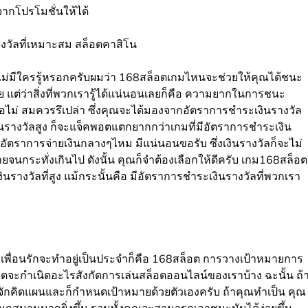
จากโปรโมชั่นให้ได้
างวัลที่เหมาะสม สล็อตคาสิโน
ไม่มีใครรู้หรอกครับผมว่า 168สล็อตเกมไหนจะช่วยให้คุณได้ชนะ
 แต่ว่าสิ่งที่พวกเรารู้ได้แน่นอนเลยก็คือ ความยากในการชนะ
ลหรือไม่ สมควรรึเปล่า ซึ่งคุณจะได้มองจากอัตราการชำระเงินรางวัล
ินรางวัลสูง ก็จะแจ็คพอตแตกยากกว่าเกมที่มีอัตราการชำระเงิน
ีอัตราการจ่ายเงินกลางๆไหม มีแน่นอนขอรับ ซึ่งเงินรางวัลก็จะไม่
กระทั่งเกินไป ดังนั้น คุณก็จำต้องเลือกให้ดีครับ เกม168สล็อต
ินรางวัลที่สูง แม้กระนั้นคือ มีอัตราการชำระเงินรางวัลที่พวกเรา
ก็เพื่อนรักจะทำอยู่เป็นประจำก็คือ 168สล็อต การวางเป้าหมายการ
คตจะกำเนิดอะไรสังกัดการเล่นสล็อตออนไลน์ของเราบ้าง ฉะนั้น ถ้
จักคิดแผนและก็กำหนดเป้าหมายด้วยตัวเองครับ ถ้าคุณทำเป็น คุณ