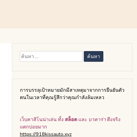
ค้นหา
สำหรับ:
การบรรลุเป้าหมายมักมีสาเหตุมาจากการยืนยันตัว
ตนในเวลาที่คุณรู้สึกว่าคุณกำลังล้มเหลว
เว็บคาสิโนน่าเล่น ทั้ง
สล็อต
และ
บาคาร่า
ตึงจริง
แตกบ่อยมาก
https://918kissauto.xyz