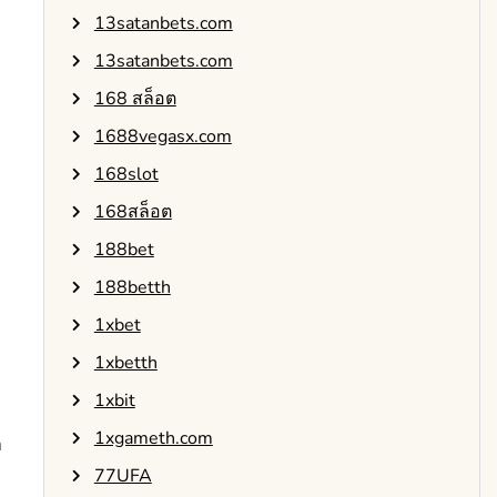
13satanbets.com
13satanbets.com
168 สล็อต
1688vegasx.com
168slot
168สล็อต
188bet
188betth
1xbet
1xbetth
1xbit
1xgameth.com
า
77UFA