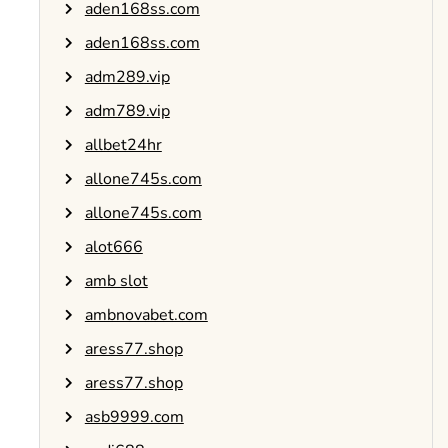
aden168ss.com
aden168ss.com
adm289.vip
adm789.vip
allbet24hr
allone745s.com
allone745s.com
alot666
amb slot
ambnovabet.com
aress77.shop
aress77.shop
asb9999.com