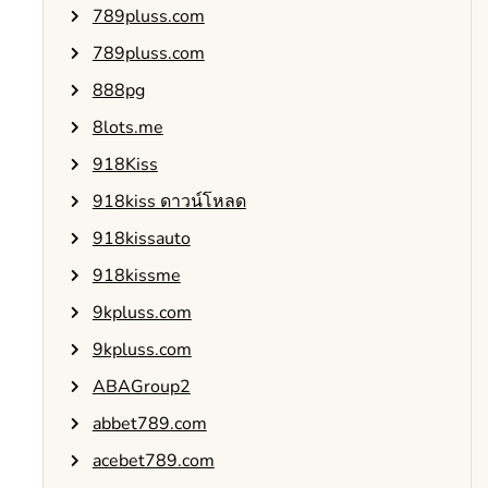
789pluss.com
789pluss.com
888pg
8lots.me
918Kiss
918kiss ดาวน์โหลด
918kissauto
918kissme
9kpluss.com
9kpluss.com
ABAGroup2
abbet789.com
acebet789.com