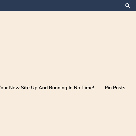
Your New Site Up And Running In No Time!
Pin Posts