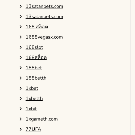
13satanbets.com
13satanbets.com
168 สล็อต
1688vegasx.com
168slot
168สล็อต
188bet
188betth
1xbet
1xbetth
1xbit
1xgameth.com
77UFA