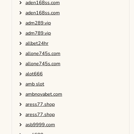
aden168ss.com
aden168ss.com
adm289.vip
adm789.vip
allbet24hr
allone745s.com
allone745s.com
alot666
amb slot
ambnovabet.com
aress77.shop
aress77.shop
asb9999.com