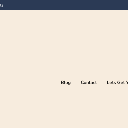
ts
Blog
Contact
Lets Get 