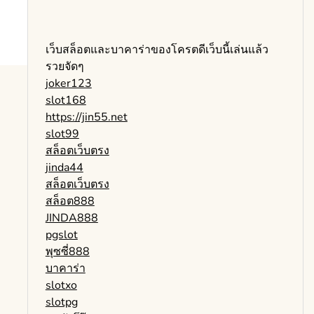
เว็บสล็อตและบาคาร่าของโครตดีเว็บนี้เล่นแล้ว
รวยจัดๆ
joker123
slot168
https://jin55.net
slot99
สล็อตเว็บตรง
jinda44
สล็อตเว็บตรง
สล็อต888
JINDA888
pgslot
พุซซี่888
บาคาร่า
slotxo
slotpg