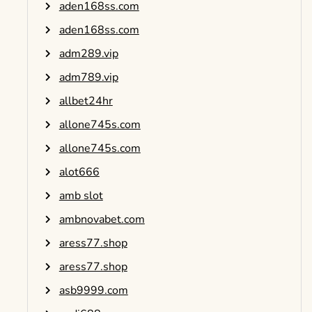
aden168ss.com
aden168ss.com
adm289.vip
adm789.vip
allbet24hr
allone745s.com
allone745s.com
alot666
amb slot
ambnovabet.com
aress77.shop
aress77.shop
asb9999.com