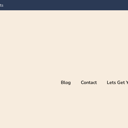
ts
Blog
Contact
Lets Get 