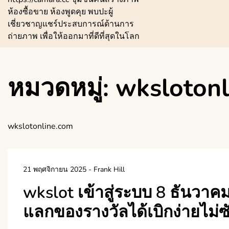
ห้องซื้อขาย ห้องพูดคุย พบปะผู้
เชี่ยวชาญแชร์ประสบการณ์ด้านการ
ถ่ายภาพ เพื่อให้ออกมาที่ดีที่สุดในโลก
หมวดหมู่:
wkslotonl
wkslotonline.com
21 พฤศจิกายน 2025
-
Frank Hill
wkslot เข้าสู่ระบบ 8 ธันวาคม
แลกของรางวัลได้เบิกง่ายไม่