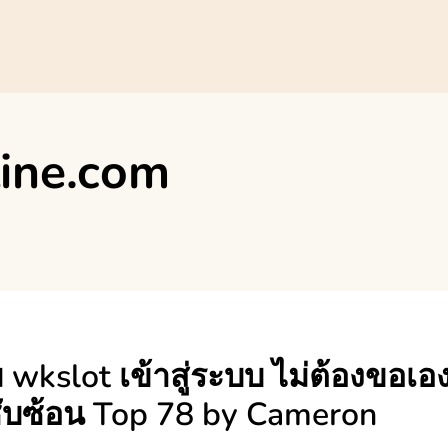
ine.com
 wkslot เข้าสู่ระบบ ไม่ต้องขอเอ
ซับซ้อน Top 78 by Cameron