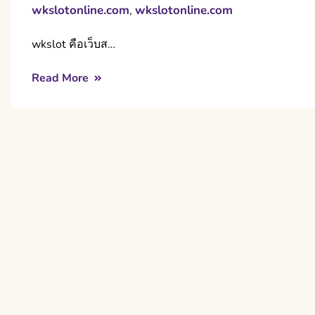
wkslotonline.com
wkslotonline.com
,
wkslot คือเว็บส…
Read More