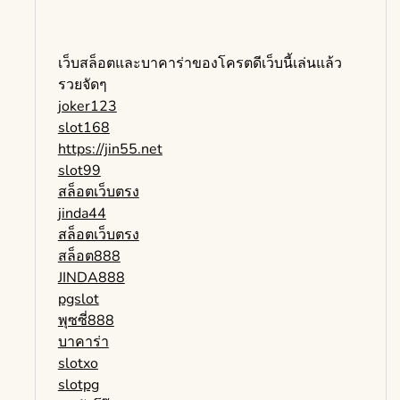
เว็บสล็อตและบาคาร่าของโครตดีเว็บนี้เล่นแล้ว
รวยจัดๆ
joker123
slot168
https://jin55.net
slot99
สล็อตเว็บตรง
jinda44
สล็อตเว็บตรง
สล็อต888
JINDA888
pgslot
พุซซี่888
บาคาร่า
slotxo
slotpg