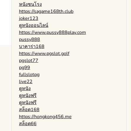
หนังชนโรง
https://sagame168th.club
joker123
ดูหนังออนไลน์
https://www.pussy888play.com
pussy888
บาคาร่า168
https://www.pgslot.golf
pgslot77
pg99
fullslotpg
live22
ดูหนัง
ดูหนังฟรี
ดูหนังฟรี
สล็อต168
https://hongkong456.me
สล็อต66