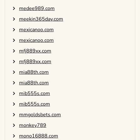
medee989.com
meekin365day.com
mexicanoo.com
mexicanoo.com
mfj889xx.com
mfj889xx.com
mia88th.com
mia88th.com
mib555s.com
mib555s.com
mmgoldsbets.com
monkey789
mono16888.com