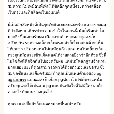
slot เว็บตรง เยอะแยะขนาดนี้แน่นอนครับผม นี่แหละครับ
ผมความไม่เหมือนที่เห็นได้ชัดอีกจุดหนึ่งระหว่างสล็อต
เว็บตรงและก็สล็อตเว็บเอเย่นต์
นี่เป็นอีกสิ่งหนึ่งที่เป็นจุดตัดสินเลยล่ะนะครับ สหายของผม
ที่กำลังพากเพียรทำความเข้าใจในตอนนี้ มันก็เริ่มเข้าใจ
มากยิ่งขึ้นเลยครับผม เนื่องจากถ้าหากมองดูสองเว็บ
เปรียบกัน ระหว่างสล็อตเว็บตรงแล้วก็เว็บเอเย่นต์ จะเห็น
ได้เลยว่า ปริมาณเกมไม่เหมือนกัน แถมเกมในสล็อตเว็บ
ตรงดูเหมือนจะเข้าแจ็คพอตได้ง่ายดายยิ่งกว่าอีกด้วย ซึ่งนี่
ไม่ใช่สิ่งที่คิดจิตกันไปเองครับผม แต่มันมีหลักฐานจำนวน
มากเยอะแยะที่คุณสามารถหาได้ด้วยตัวเองเลยขอรับ ซึ่ง
ผมขอชี้แนะเลยจ๊ะครับผม ถ้าคุณเป็นแฟนตัวยงของ pg
pg เว็บตรง
แบบผมล่ะก็ เลือก pgslot เว็บไซต์ตรงแค่นั้น
ครับ คุณจะได้เล่นเกม pg แบบบันเทิงใจที่ไม่มีใครมาตั้ง
ค่าอะไรกับเกมของคุณได้
คุณจะแฮปปี้แล้วก็เอนจอยมากขึ้นแน่ๆครับ