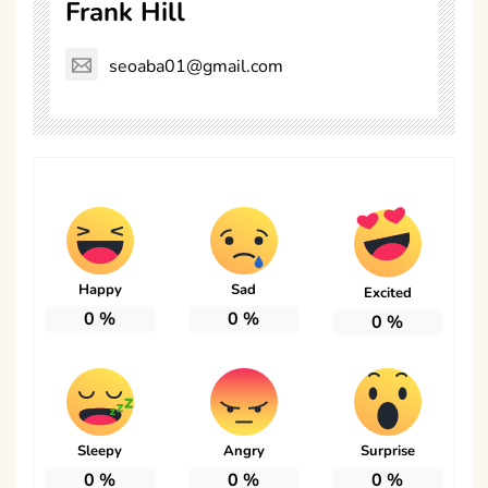
Frank Hill
seoaba01@gmail.com
Happy
Sad
Excited
0
%
0
%
0
%
Sleepy
Angry
Surprise
0
%
0
%
0
%