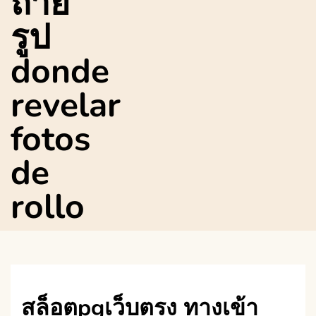
ถ่าย
รูป
donde
revelar
fotos
de
rollo
สล็อตpgเว็บตรง ทางเข้า