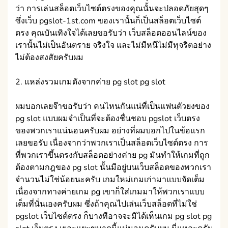
ว่า การเล่นสล็อตเว็บไซต์ตรงของคุณนั้นจะปลอดภัยสุดๆ
ซึ่งเว็บ pgslot-1st.com ของเรานั้นก็เป็นสล็อตเว็บไซต์
ตรง คุณบันเทิงใจได้เลยขอรับว่า เว็บสล็อตออนไลน์ของ
เรานั้นไม่เป็นอันตราย จริงใจ และไม่มีหนีไม่มีทุจริตอย่าง
ไม่ต้องสงสัยครับผม
2. แหล่งรวมเกมดังจากค่าย pg slot pg slot
ผมบอกเลยจ๊าขอรับว่า คนไหนกันแน่ที่เป็นแฟนตัวยงของ
pg slot แบบผมจำเป็นที่จะต้องชื่นชอบ pgslot เว็บตรง
ของพวกเราแน่นอนครับผม อย่างที่ผมบอกไปในข้อแรก
เลยขอรับ เนื่องจากว่าพวกเราเป็นสล็อตเว็บไซต์ตรง การ
ที่พวกเราขึ้นตรงกับสล็อตอย่างค่าย pg มันทำให้เกมที่ถูก
ต้องตามกฎของ pg slot นั้นมีอยู่บนเว็บสล็อตของพวกเรา
จำนวนไม่ใช่น้อยนะครับ เกมใหม่เกมเก่ามาแบบจัดเต็ม
เนื่องจากทางค่ายเกม pg เขาก็ใส่เกมมาให้พวกเราแบบ
เต็มที่นั่นเองครับผม ซึ่งถ้าคุณไปเล่นเว็บสล็อตที่ไม่ใช่
pgslot เว็บไซต์ตรง ก็บางทีอาจจะมิได้เห็นเกม pg slot pg