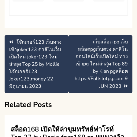
แนะแนว
เว็บสล็อต pg เว็บ
โจ๊กเกอร์123 เว็บทาง
เรื่อง
สล็อตpgเว็บตรง คาสิโน
เข้าjoker123 คาสิโนเว็บ
ออนไลน์เว็บเปิดใหม่ ทาง
เปิดใหม่ joker123 ใหม่
เข้าpg ใหม่ล่าสุด Top 69
ล่าสุด Top 25 by Mollie
by Kian pgสล็อต
โจ๊กเกอร์123
https://Fullslotpg.com 9
Joker123.money 22
มิถุนายน 2023
JUN 2023
Related Posts
สล็อต168 เปิดให้ล่าขุมทรัพย์ฟาโรห์