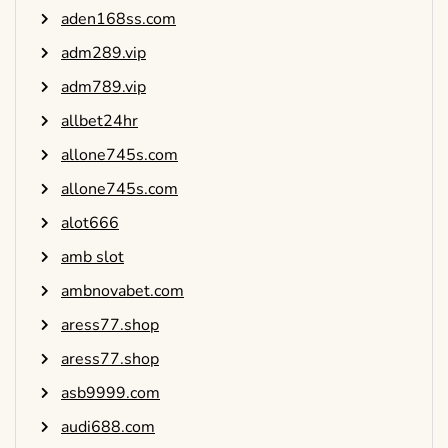
aden168ss.com
adm289.vip
adm789.vip
allbet24hr
allone745s.com
allone745s.com
alot666
amb slot
ambnovabet.com
aress77.shop
aress77.shop
asb9999.com
audi688.com