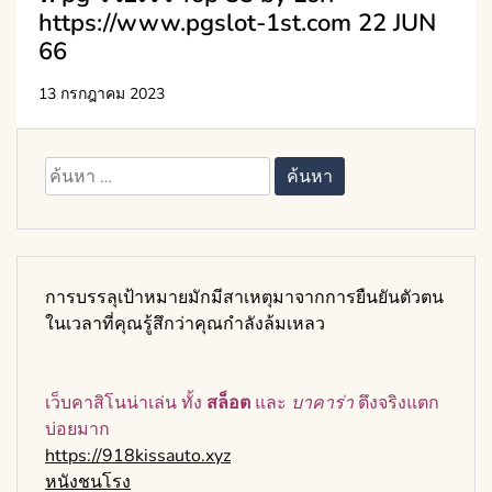
https://www.pgslot-1st.com 22 JUN
66
13 กรกฎาคม 2023
ค้นหา
สำหรับ:
การบรรลุเป้าหมายมักมีสาเหตุมาจากการยืนยันตัวตน
ในเวลาที่คุณรู้สึกว่าคุณกำลังล้มเหลว
เว็บคาสิโนน่าเล่น ทั้ง
สล็อต
และ
บาคาร่า
ตึงจริงแตก
บ่อยมาก
https://918kissauto.xyz
หนังชนโรง