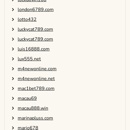
london6789.com
lotto432
luckycat789.com
luckycat789.com
luis16888.com
lux555.net
m4newonline.com
m4newonline.net
mac1bet789.com
macau69
macau888.win
marinapluss.com
mario678