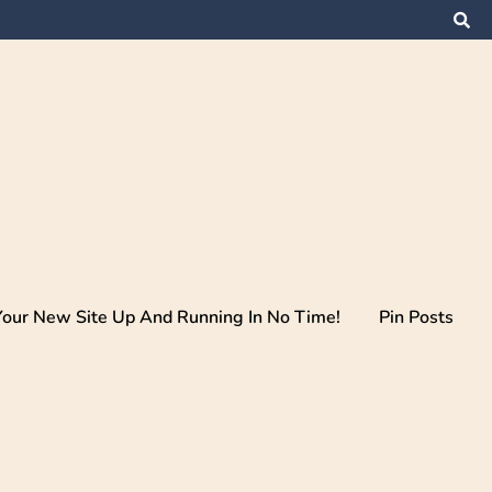
Your New Site Up And Running In No Time!
Pin Posts