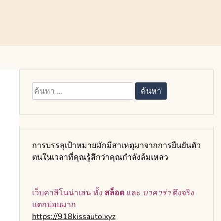
ค้นหา
สำหรับ:
การบรรลุเป้าหมายมักมีสาเหตุมาจากการยืนยันตัว
ตนในเวลาที่คุณรู้สึกว่าคุณกำลังล้มเหลว
เว็บคาสิโนน่าเล่น ทั้ง
สล็อต
และ
บาคาร่า
ตึงจริง
แตกบ่อยมาก
https://918kissauto.xyz