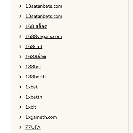
13satanbets.com
13satanbets.com
168 สล็อต
1688vegasx.com
168slot
168สล็อต
188bet
188betth
1xbet
1xbetth
1xbit
1xgameth.com
77UFA