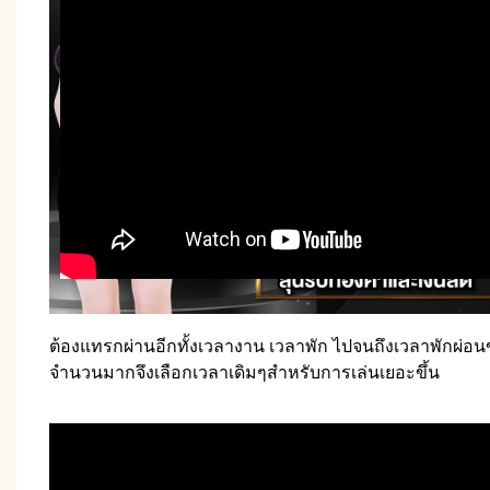
ต้องแทรกผ่านอีกทั้งเวลางาน เวลาพัก ไปจนถึงเวลาพักผ่อนข
จำนวนมากจึงเลือกเวลาเดิมๆสำหรับการเล่นเยอะขึ้น