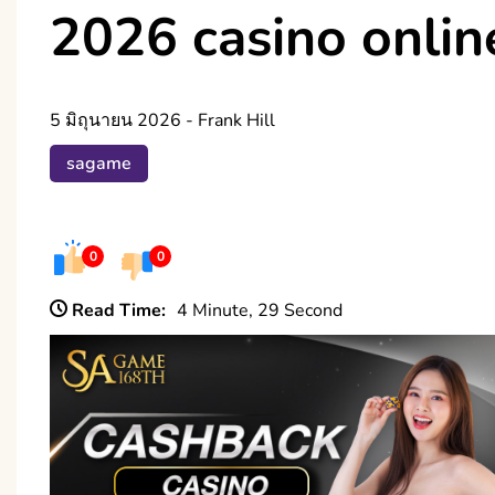
2026 casino onlin
5 มิถุนายน 2026
-
Frank Hill
sagame
0
0
Read Time:
4 Minute, 29 Second