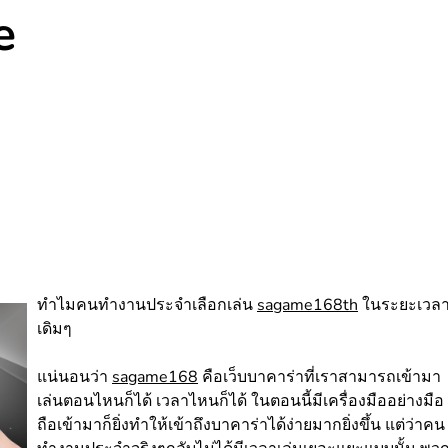
e
ทำไมคนทำงานประจำเลือกเล่น
sagame168th
ในระยะเวล
เดิมๆ
แน่นอนว่า
sagame168
คือเว็บบาคาร่าที่เราสามารถเข้ามา
เล่นตอนไหนก็ได้ เวลาไหนก็ได้ ในตอนนี้มีเครื่องมืออย่างมือ
ถือเข้ามาก็ยิ่งทำให้เข้าถึงบาคาร่าได้ง่ายมากยิ่งขึ้น แต่ว่าคน