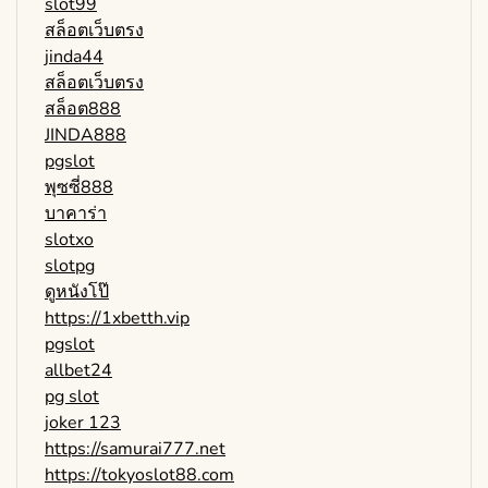
slot99
สล็อตเว็บตรง
jinda44
สล็อตเว็บตรง
สล็อต888
JINDA888
pgslot
พุซซี่888
บาคาร่า
slotxo
slotpg
ดูหนังโป๊
https://1xbetth.vip
pgslot
allbet24
pg slot
joker 123
https://samurai777.net
https://tokyoslot88.com