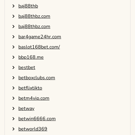
baj88thb
baj88thbz.com
baj88thbz.com
bar4game24hr.com
baslot168bet.com/
bbp168.me
bestbet
betboxclubs.com
betflixtikto
betm4vip.com
betway
betwin6666.com
betworld369