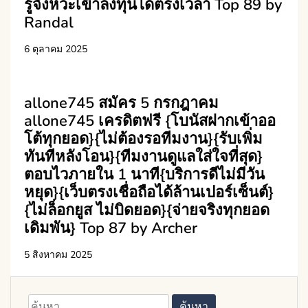
รู้จังหวะเข้าลงทุนได้ตรงเวลา Top 89 by
Randal
6 ตุลาคม 2025
allone745 สมัคร 5 กรกฎาคม
allone745 เครดิตฟรี {โบนัสฝากเข้าออ
โต้ทุกยอด}{ไม่ต้องรอทีมงาน}{รับเพิ่ม
ทันทีหลังโอน}{ทีมงานดูแลใส่ใจที่สุด}
ตอบไวภายใน 1 นาที{บริการดีไม่มีวัน
หยุด}{เว็บตรงเชื่อถือได้ล้านเปอร์เซ็นต์}
{ไม่ล็อกยูส ไม่บิดยอด}{จ่ายจริงทุกยอด
เดิมพัน} Top 87 by Archer
5 สิงหาคม 2025
ค้นหา