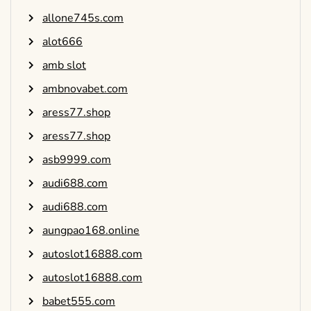
allone745s.com
alot666
amb slot
ambnovabet.com
aress77.shop
aress77.shop
asb9999.com
audi688.com
audi688.com
aungpao168.online
autoslot16888.com
autoslot16888.com
babet555.com