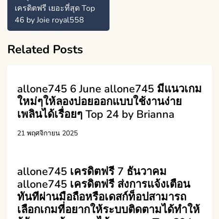
เครดิตฟรี เยอะที่สุด Top
46 by Joie royal558
Related Posts
allone745 6 June allone745 มีแนวเกม
ใหม่ๆให้ลองบ่อยออกแบบใช้งานง่าย
เพลินได้เรื่อยๆ Top 24 by Brianna
21 พฤศจิกายน 2025
allone745 เครดิตฟรี 7 ธันวาคม
allone745 เครดิตฟรี ส่งการแจ้งเตือน
ทันทีผ่านมือถือหรือเดสก์ท็อปสามารถ
เลือกเกมที่อยากให้ระบบติดตามได้ทำให้