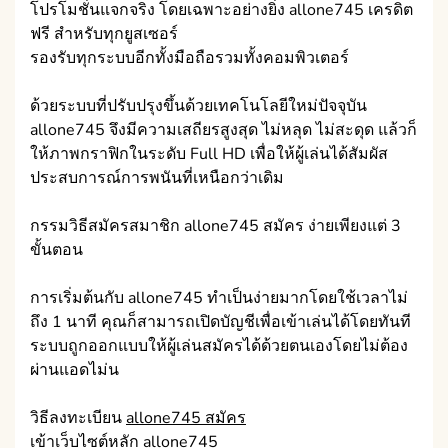
โปรโมชั่นแจกจริง โดยเฉพาะอย่างยิ่ง allone745 เครดิต
ฟรี สำหรับทุกยูสเซอร์
รองรับทุกระบบอีกทั้งมือถือรวมทั้งคอมพิวเตอร์
ด้วยระบบที่ปรับปรุงขึ้นด้วยเทคโนโลยีใหม่ปัจจุบัน
allone745 จึงมีความเสถียรสูงสุด ไม่หลุด ไม่สะดุด แล้วก็
ให้ภาพกราฟิกในระดับ Full HD เพื่อให้ผู้เล่นได้สัมผัส
ประสบการณ์การพนันที่เหนือกว่าเดิม
กรรมวิธีสมัครสมาชิก allone745 สมัคร ง่ายเพียงแต่ 3
ขั้นตอน
การเริ่มต้นกับ allone745 ทำเป็นง่ายมากโดยใช้เวลาไม่
ถึง 1 นาที คุณก็สามารถเปิดบัญชีเพื่อเข้าเล่นได้โดยทันที
ระบบถูกออกแบบให้ผู้เล่นสมัครได้ด้วยตนเองโดยไม่ต้อง
ผ่านแอดไม่น
วิธีลงทะเบียน
allone745 สมัคร
เข้าเว็บไซต์หลัก allone745