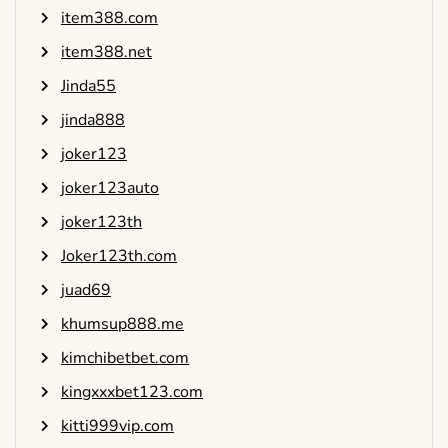
item388.com
item388.net
Jinda55
jinda888
joker123
joker123auto
joker123th
Joker123th.com
juad69
khumsup888.me
kimchibetbet.com
kingxxxbet123.com
kitti999vip.com