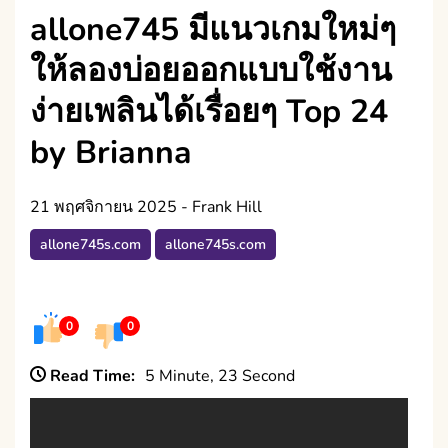
allone745 มีแนวเกมใหม่ๆ
ให้ลองบ่อยออกแบบใช้งาน
ง่ายเพลินได้เรื่อยๆ Top 24
by Brianna
21 พฤศจิกายน 2025
-
Frank Hill
allone745s.com
allone745s.com
0
0
Read Time:
5 Minute, 23 Second