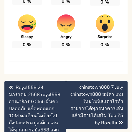
0
%
0
%
0
%
Sleepy
Angry
Surprise
0
%
0
%
0
%
แนะแนว
chinatown888 7 July
Royal558 24
เรื่อง
chinatown888 สมัคร เกม
มกราคม 2568 royal558
ใหม่โบนัสแตกไวทำ
อาณาจักร GClub มั่นคง
รายการได้ทุกธนาคารเล่น
ปลอดภัย แจ็คพอตแตก
แล้วมีรายได้เสริม Top 75
10M ต่อเดือน ไม่ต้องไป
ถึงปอยเปรต ยูสเดียว เล่น
by Rozella
ได้ทุกเกม รอยัล558 แจก