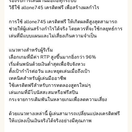
รองรับการเล่นผ่านมือถือทุกระบบ
วิธีใช้ allone745 เครดิตฟรี เพื่อสร้างผลกำไร
การใช้ allone745 เครดิตฟรี ให้เกิดผลดีสูงสุดสามารถ
ช่วยให้ผู้เล่นสร้างกำไรได้จริง โดยควรที่จะใช้กลยุทธ์การ
เล่นที่มีแบบแผนและไม่เสี่ยงเกินความจำเป็น
แนวทางสำหรับผู้ริเริ่ม
เลือกเกมที่มีค่า RTP สูงขึ้นมากยิ่งกว่า 96%
เริ่มต้นพนันด้วยเงินต่ำสุดเพื่อจับจังหวะ
ตั้งเป้ากำไรต่อวัน และหยุดเล่นเมื่อถึงเป้า
เทคนิคสำหรับผู้เล่นมืออาชีพ
ใช้เครดิตฟรีสำหรับการทดลองสูตรใหม่ๆ
เล่นเกมที่มีโบนัสสะสมหรือฟรีสปิน
กระจายการเดิมพันในหลายเกมเพื่อลดความเสี่ยง
ด้วยแนวทางเหล่านี้ ผู้เล่นสามารถเปลี่ยนแปลงเครดิตฟรี
ให้แปลงเป็นเงินจริงได้จริงอย่างมีคุณภาพ