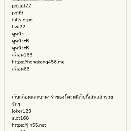
pgslot77
pg99
fullslotpg
live22
ดูหนัง
ดูหนังฟรี
ดูหนังฟรี
สล็อต168
https://hongkong456.me
สล็อต66
เว็บสล็อตและบาคาร่าของโครตดีเว็บนี้เล่นแล้วรวย
จัดๆ
joker123
slot168
https://jin55.net