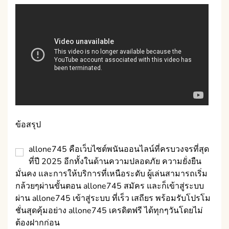
ข้อสรุป
allone745 คือเว็บไซต์พนันออนไลน์ที่ครบวงจรที่สุด
ที่ปี 2025 อีกทั้งในด้านความปลอดภัย ความยั่งยืน
มั่นคง และการให้บริการที่เหนือระดับ ผู้เล่นสามารถเริ่ม
กล้วยๆผ่านขั้นตอน allone745 สมัคร และก็เข้าสู่ระบบ
ผ่าน allone745 เข้าสู่ระบบ ที่เร็ว เสถียร พร้อมรับโปรโม
ชั่นสุดคุ้มอย่าง allone745 เครดิตฟรี ได้ทุกๆวันโดยไม่
ต้องฝากก่อน