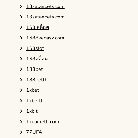
13satanbets.com
13satanbets.com
168 สล็อต
1688vegasx.com
168slot
168สล็อต
188bet
188betth
1xbet
1xbetth
1xbit
1xgameth.com
77UFA