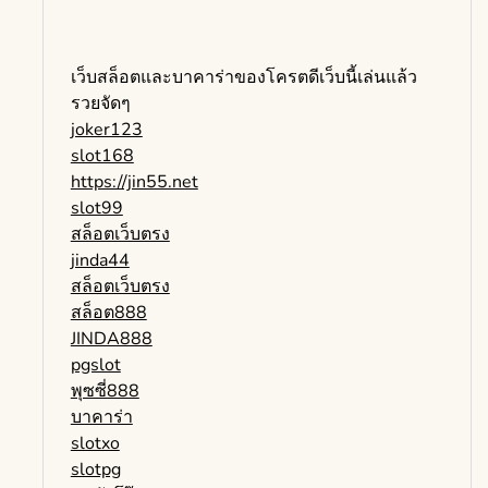
เว็บสล็อตและบาคาร่าของโครตดีเว็บนี้เล่นแล้ว
รวยจัดๆ
joker123
slot168
https://jin55.net
slot99
สล็อตเว็บตรง
jinda44
สล็อตเว็บตรง
สล็อต888
JINDA888
pgslot
พุซซี่888
บาคาร่า
slotxo
slotpg