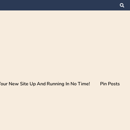
Your New Site Up And Running In No Time!
Pin Posts