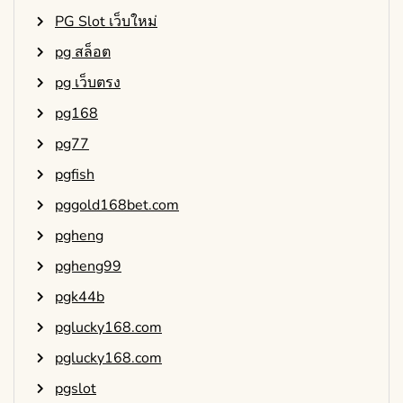
PG Slot เว็บใหม่
pg สล็อต
pg เว็บตรง
pg168
pg77
pgfish
pggold168bet.com
pgheng
pgheng99
pgk44b
pglucky168.com
pglucky168.com
pgslot