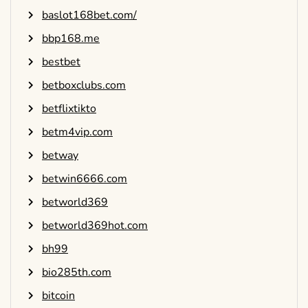
baslot168bet.com/
bbp168.me
bestbet
betboxclubs.com
betflixtikto
betm4vip.com
betway
betwin6666.com
betworld369
betworld369hot.com
bh99
bio285th.com
bitcoin