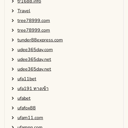
tr1688.info
Travel
tree78999.com
tree78999.com
tunder88express.com
udee365day.com
udee365day.net
udee365day.net
ufa11bet
ufa191 ทางเข้า
ufabet
ufafox88
ufam11.com
ufamnn.com