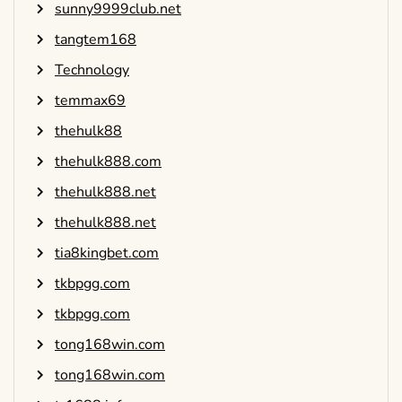
sunny9999club.net
tangtem168
Technology
temmax69
thehulk88
thehulk888.com
thehulk888.net
thehulk888.net
tia8kingbet.com
tkbpgg.com
tkbpgg.com
tong168win.com
tong168win.com