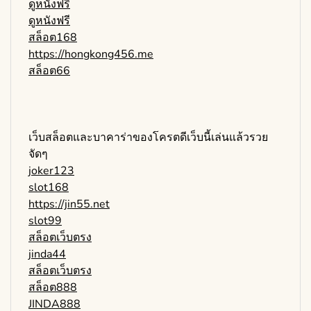
ดูหนังฟรี
ดูหนังฟรี
สล็อต168
https://hongkong456.me
สล็อต66
เว็บสล็อตและบาคาร่าของโครตดีเว็บนี้เล่นแล้วรวย
จัดๆ
joker123
slot168
https://jin55.net
slot99
สล็อตเว็บตรง
jinda44
สล็อตเว็บตรง
สล็อต888
JINDA888