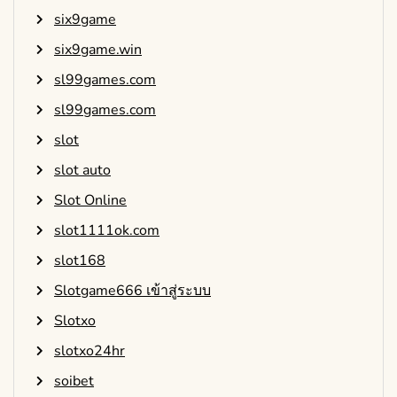
six9game
six9game.win
sl99games.com
sl99games.com
slot
slot auto
Slot Online
slot1111ok.com
slot168
Slotgame666 เข้าสู่ระบบ
Slotxo
slotxo24hr
soibet