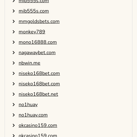
mib555s.com
mib555s.com
mmgoldsbets.com
monkey789
mono16888.com
nagawaybet.com
nbwin.me
niseko168bet.com
niseko168bet.com
niseko168bet.net
no1huay
no1huay.com
okcasino159.com
okcasino159.com