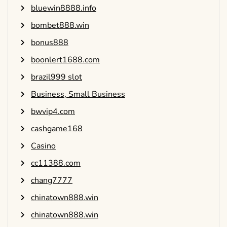
bluewin8888.info
bombet888.win
bonus888
boonlert1688.com
brazil999 slot
Business, Small Business
bwvip4.com
cashgame168
Casino
cc11388.com
chang7777
chinatown888.win
chinatown888.win