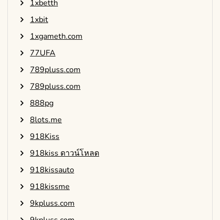
1xbetth
1xbit
1xgameth.com
77UFA
789pluss.com
789pluss.com
888pg
8lots.me
918Kiss
918kiss ดาวน์โหลด
918kissauto
918kissme
9kpluss.com