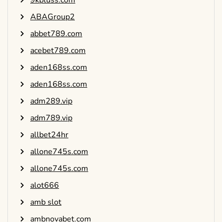
9kpluss.com
ABAGroup2
abbet789.com
acebet789.com
aden168ss.com
aden168ss.com
adm289.vip
adm789.vip
allbet24hr
allone745s.com
allone745s.com
alot666
amb slot
ambnovabet.com