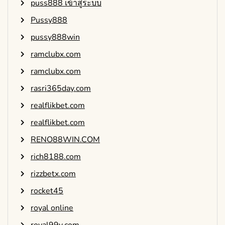
puss888 เข้าสู่ระบบ
Pussy888
pussy888win
ramclubx.com
ramclubx.com
rasri365day.com
realflikbet.com
realflikbet.com
RENO88WIN.COM
rich8188.com
rizzbetx.com
rocket45
royal online