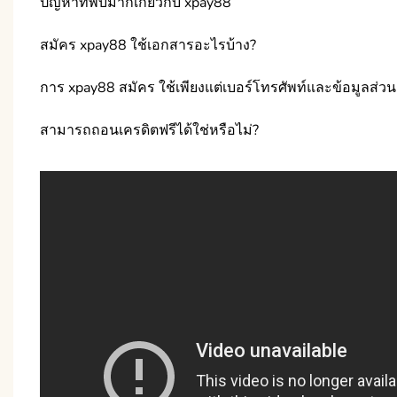
ปัญหาที่พบมากเกี่ยวกับ xpay88
สมัคร xpay88 ใช้เอกสารอะไรบ้าง?
การ xpay88 สมัคร ใช้เพียงแต่เบอร์โทรศัพท์และข้อมูลส่วนต
สามารถถอนเครดิตฟรีได้ใช่หรือไม่?