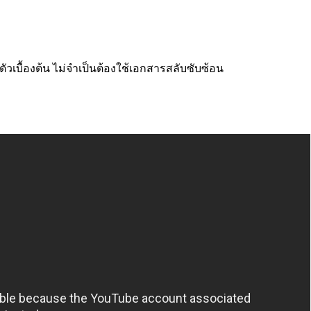
ัวเบื้องต้น ไม่จำเป็นต้องใช้เอกสารสลับซับซ้อน