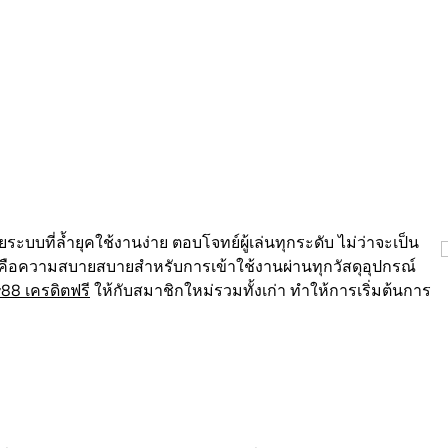
บบที่ล้ำยุคใช้งานง่าย ตอบโจทย์ผู้เล่นทุกระดับ ไม่ว่าจะเป็น
คือความสบายสบายสำหรับการเข้าใช้งานผ่านทุกวัสดุอุปกรณ์
88 เครดิตฟรี
ให้กับสมาชิกใหม่รวมทั้งเก่า ทำให้การเริ่มต้นการ