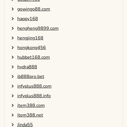
gowingo88.com
happy168
hengheng9899.com
hengjing168
hongkong456
hubbet168.com
hydra888
ib888pro.bet
infyplus888.com
infyplus888.info
item388.com
item388.net
Jinda55