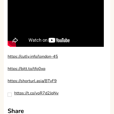
https://cutly.info/london-45
https://bitt.to/tfo0xq
https://shorturl.asia/BTvF9
https://t.co/voR7d2JqNv
Share