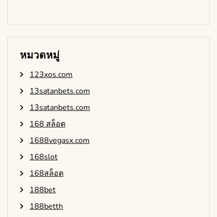
หมวดหมู่
123xos.com
13satanbets.com
13satanbets.com
168 สล็อต
1688vegasx.com
168slot
168สล็อต
188bet
188betth