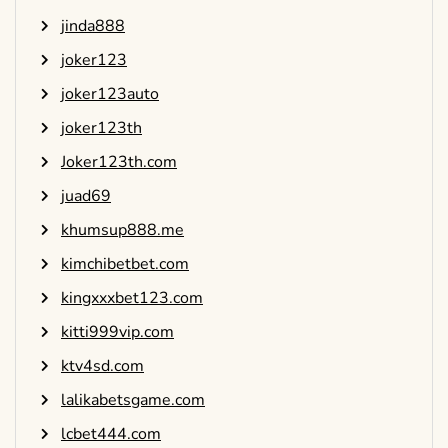
jinda888
joker123
joker123auto
joker123th
Joker123th.com
juad69
khumsup888.me
kimchibetbet.com
kingxxxbet123.com
kitti999vip.com
ktv4sd.com
lalikabetsgame.com
lcbet444.com