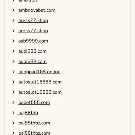
amb slot
ambnovabet.com
aress77.shop
aress77.shop
asb9999.com
audi688.com
audi688.com
aungpao168.online
autoslot16888.com
autoslot16888.com
babet555.com
baj88thb
baj88thbz.com
baj88thbz.com