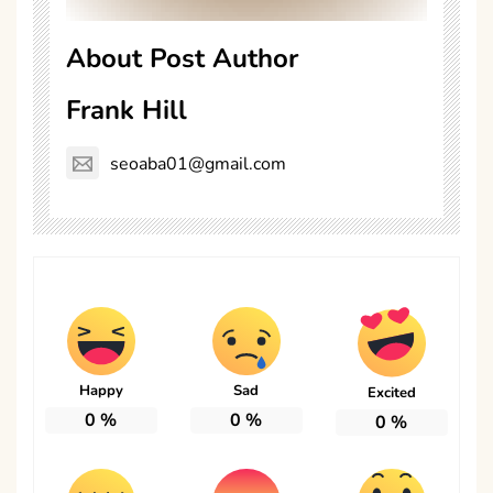
About Post Author
Frank Hill
seoaba01@gmail.com
Happy
Sad
Excited
0
%
0
%
0
%