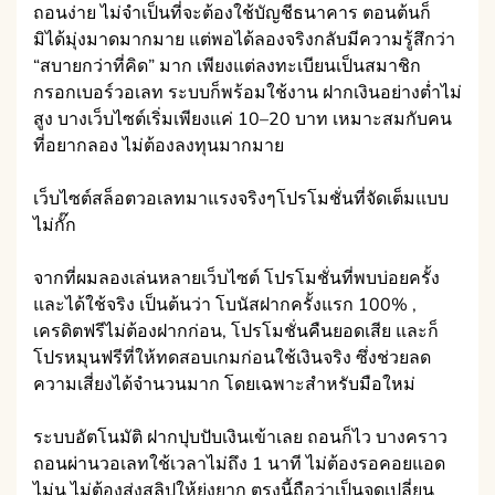
ถอนง่าย ไม่จำเป็นที่จะต้องใช้บัญชีธนาคาร ตอนต้นก็
มิได้มุ่งมาดมากมาย แต่พอได้ลองจริงกลับมีความรู้สึกว่า
“สบายกว่าที่คิด” มาก เพียงแต่ลงทะเบียนเป็นสมาชิก
กรอกเบอร์วอเลท ระบบก็พร้อมใช้งาน ฝากเงินอย่างต่ำไม่
สูง บางเว็บไซต์เริ่มเพียงแค่ 10–20 บาท เหมาะสมกับคน
ที่อยากลอง ไม่ต้องลงทุนมากมาย
เว็บไซต์สล็อตวอเลทมาแรงจริงๆโปรโมชั่นที่จัดเต็มแบบ
ไม่กั๊ก
จากที่ผมลองเล่นหลายเว็บไซต์ โปรโมชั่นที่พบบ่อยครั้ง
และได้ใช้จริง เป็นต้นว่า โบนัสฝากครั้งแรก 100% ,
เครดิตฟรีไม่ต้องฝากก่อน, โปรโมชั่นคืนยอดเสีย และก็
โปรหมุนฟรีที่ให้ทดสอบเกมก่อนใช้เงินจริง ซึ่งช่วยลด
ความเสี่ยงได้จำนวนมาก โดยเฉพาะสำหรับมือใหม่
ระบบอัตโนมัติ ฝากปุบปับเงินเข้าเลย ถอนก็ไว บางคราว
ถอนผ่านวอเลทใช้เวลาไม่ถึง 1 นาที ไม่ต้องรอคอยแอด
ไม่น ไม่ต้องส่งสลิปให้ยุ่งยาก ตรงนี้ถือว่าเป็นจุดเปลี่ยน