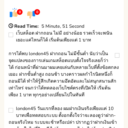
0
0
Read Time:
5 Minute, 51 Second
เว็บสล็อต ฝากถอน ไม่มี อย่างน้อย รวดเร็วจะพนัน
เยอะแค่ไหนก็ได้ เริ่มต้นเพียงแต่ 1 บาท
การได้พบ london45 ฝากถอน ไม่มีขั้นต่ำ นับว่าเป็น
จุดแปลงของการเล่นเกมสล็อตแบบตั้งใจจริงเลยก็ว่า
ได้ ก่อนหน้าที่ผ่านมาผมเคยเล่นกับหลายเว็บที่ตั้งข้อตกลง
เยอะ ฝากขั้นต่ำสูง ถอนช้า บางคราวผลกำไรนิดหนึ่งก็
ถอนมิได้ ทำให้รู้สึกเกิดความอึดอัดและไม่สนุกสนานสัก
เท่าไหร่ จนกว่าได้ทดลองเว็บไซต์ตรงที่เปิดให้ เริ่มต้น
เพียง 1 บาท ทุกๆอย่างเปลี่ยนไปในทันที
london45 วันแรกที่ลอง ผมฝากเงินจริงเพียงแค่ 10
บาทเพื่อทดสอบระบบ ตั้งอกตั้งใจว่าจะลองดูว่าฝาก-
ถอนจริงไหม ระบบจะช้าหรือเปล่า ปรากฏว่าฝากเงินเข้า