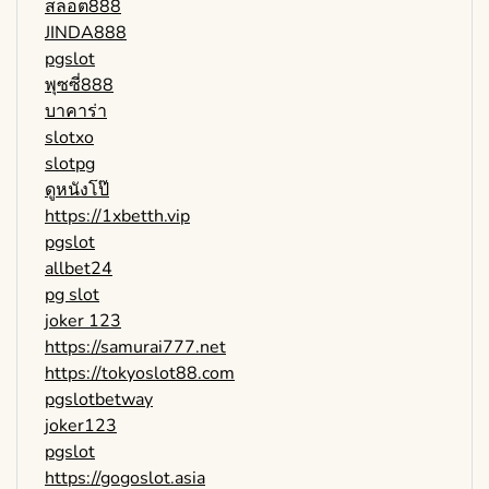
สล็อต888
JINDA888
pgslot
พุซซี่888
บาคาร่า
slotxo
slotpg
ดูหนังโป๊
https://1xbetth.vip
pgslot
allbet24
pg slot
joker 123
https://samurai777.net
https://tokyoslot88.com
pgslotbetway
joker123
pgslot
https://gogoslot.asia