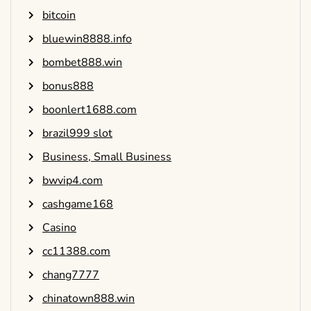
bitcoin
bluewin8888.info
bombet888.win
bonus888
boonlert1688.com
brazil999 slot
Business, Small Business
bwvip4.com
cashgame168
Casino
cc11388.com
chang7777
chinatown888.win