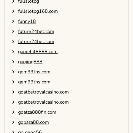
fullslotpg
fullslotpg168.com
funny18
future24bet.com
future24bet.com
gamehit8888.com
gaojing888
gem99ths.com
gem99ths.com
goatbetroyalcasino.com
goatbetroyalcasino.com
goatza888fin.com
gobaza88.com
golden456