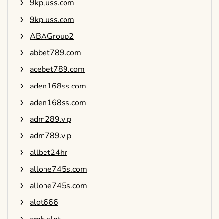
9kpluss.com
9kpluss.com
ABAGroup2
abbet789.com
acebet789.com
aden168ss.com
aden168ss.com
adm289.vip
adm789.vip
allbet24hr
allone745s.com
allone745s.com
alot666