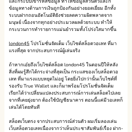
และก็ระบบเข้ารหัสข้อมูล ทำให้ข้อมูลส่วนตัวและก็
ข้อมูลทางด้านการเงินถูกป้องกันอย่างยอดเยี่ยม อีกทั้ง
ระบบฝากถอนอัตโนมัติยังช่วยลดความผิดพลาดจาก
มนุษย์ เนื่องจากทุกอย่างประมวลผลด้วยระบบ ทำให้
กระบวนการทำรายการแม่นยำรวมทั้งโปร่งใสมากขึ้น
london45
โปรโมชั่นจัดเต็ม เว็บไซต์สล็อตวอเลท ที่มา
แรงที่สุด จากประสบการณ์ผู้เล่นจริง
ถ้าหากเอ๋ยถึงเว็บไซต์สล็อต london45 ในตอนปีให้หลัง
สิ่งที่ผมรู้สึกได้กระจ่างที่สุดเป็น กระแสของเว็บสล็อตวอ
เลท ที่มาแรงแบบหยุดไม่อยู่ โดยยิ่งไปกว่านั้นเว็บไซต์ที่
รองรับ True Wallet และก็มาพร้อมโปรโมชั่นจัดเต็ม
เรียกได้ว่าเปลี่ยนแปลงประสบการณ์การเล่นสล็อตไปเลย
จากที่เคยยุ่งยาก ต้องใช้บัญชีธนาคาร ตอนนี้แค่มีวอเลทก็
เล่นได้โดยทันที
สล็อตเว็บตรง จากประสบการณ์ส่วนตัว ผมเริ่มลองเล่น
เว็บสล็อตวอเลทเนื่องจากว่าเห็นประชาสัมพันธ์เรื่อง ฝาก-