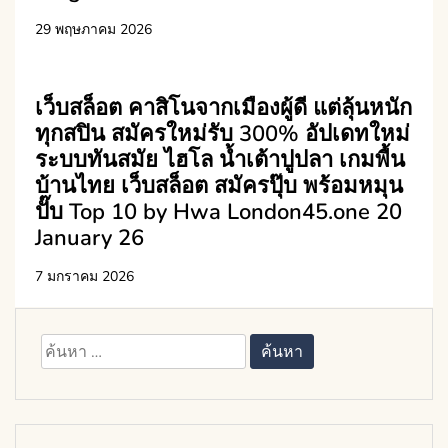
29 พฤษภาคม 2026
เว็บสล็อต คาสิโนจากเมืองผู้ดี แต่ลุ้นหนัก
ทุกสปิน สมัครใหม่รับ 300% อัปเดทใหม่
ระบบทันสมัย ไฮโล น้ำเต้าปูปลา เกมพื้น
บ้านไทย เว็บสล็อต สมัครปุ๊บ พร้อมหมุน
ปั๊บ Top 10 by Hwa London45.one 20
January 26
7 มกราคม 2026
ค้นหา
สำหรับ: