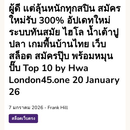
ผู้ดี แต่ลุ้นหนักทุกสปิน สมัคร
ใหม่รับ 300% อัปเดทใหม่
ระบบทันสมัย ไฮโล น้ำเต้าปู
ปลา เกมพื้นบ้านไทย เว็บ
สล็อต สมัครปุ๊บ พร้อมหมุน
ปั๊บ Top 10 by Hwa
London45.one 20 January
26
7 มกราคม 2026
-
Frank Hill
สล็อตเว็บตรง