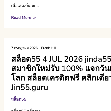
เมื่อเล่นสล็อตก…
Read More
7 กรกฎาคม 2026
-
Frank Hill
สล็อต55 4 JUL 2026 jinda55
สมาชิกใหม่รับ 100% แจกวัน
โลก สล็อตเครดิตฟรี คลิกเดีย
Jin55.guru
สล็อต55