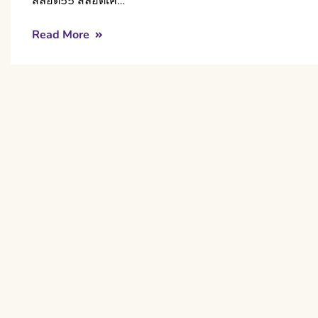
สล็อต55 สล็อตเค…
Read More