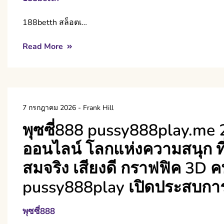
188betth สล็อตเ…
Read More
7 กรกฎาคม 2026
-
Frank Hill
พุซซี่888 pussy888play.me
ออนไลน์ โลกแห่งความสนุก ที่
สมจริง เสียงดี กราฟฟิค 3D ค
pussy888play เปิดประสบการ
พุซซี่888