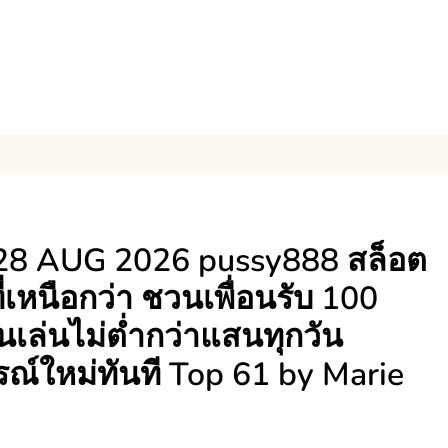
 28 AUG 2026 pussy888 สล็อต
เหนือกว่า ชวนเพื่อนรับ 100
นเล่นไม่ต่ำกว่าแสนทุกวัน
ณ์ใหม่ทันที Top 61 by Marie