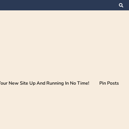
Your New Site Up And Running In No Time!
Pin Posts