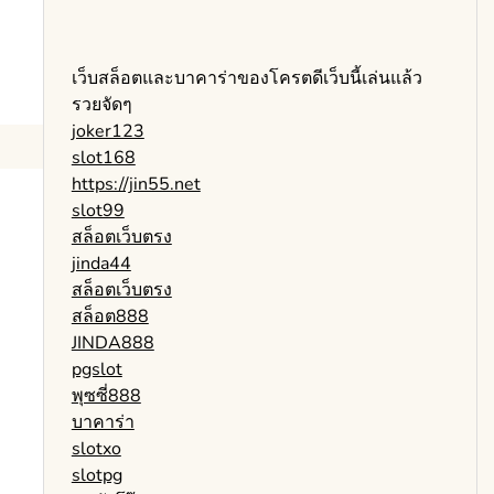
เว็บสล็อตและบาคาร่าของโครตดีเว็บนี้เล่นแล้ว
รวยจัดๆ
joker123
slot168
https://jin55.net
slot99
สล็อตเว็บตรง
jinda44
สล็อตเว็บตรง
สล็อต888
JINDA888
pgslot
พุซซี่888
บาคาร่า
slotxo
slotpg