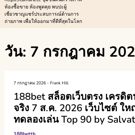
ห้องซื้อขาย ห้องพูดคุย พบปะผู้
เชี่ยวชาญแชร์ประสบการณ์ด้านการ
ถ่ายภาพ เพื่อให้ออกมาที่ดีที่สุดในโลก
วัน:
7 กรกฎาคม 20
7 กรกฎาคม 2026
-
Frank Hill
188bet สล็อตเว็บตรง เครดิตฟ
จริง 7 ส.ค. 2026 เว็บไซต์ ใ
ทดลองเล่น Top 90 by Salva
188betth