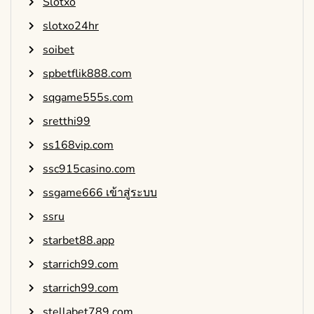
Slotxo
slotxo24hr
soibet
spbetflik888.com
sqgame555s.com
sretthi99
ss168vip.com
ssc915casino.com
ssgame666 เข้าสู่ระบบ
ssru
starbet88.app
starrich99.com
starrich99.com
stellabet789.com