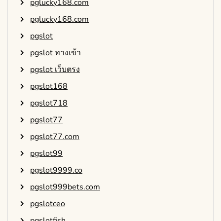
pglucky168.com
pglucky168.com
pgslot
pgslot ทางเข้า
pgslot เว็บตรง
pgslot168
pgslot718
pgslot77
pgslot77.com
pgslot99
pgslot9999.co
pgslot999bets.com
pgslotceo
pgslotfish