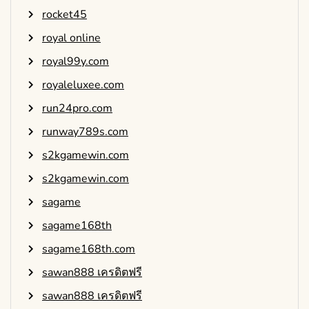
rocket45
royal online
royal99y.com
royaleluxee.com
run24pro.com
runway789s.com
s2kgamewin.com
s2kgamewin.com
sagame
sagame168th
sagame168th.com
sawan888 เครดิตฟรี
sawan888 เครดิตฟรี