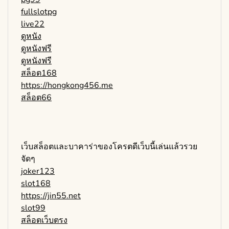
fullslotpg
live22
ดูหนัง
ดูหนังฟรี
ดูหนังฟรี
สล็อต168
https://hongkong456.me
สล็อต66
เว็บสล็อตและบาคาร่าของโครตดีเว็บนี้เล่นแล้วรวย
จัดๆ
joker123
slot168
https://jin55.net
slot99
สล็อตเว็บตรง