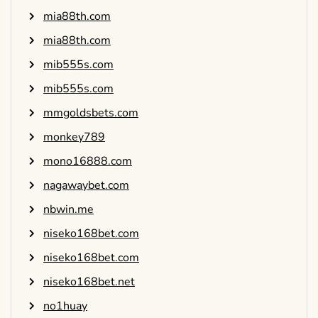
mia88th.com
mia88th.com
mib555s.com
mib555s.com
mmgoldsbets.com
monkey789
mono16888.com
nagawaybet.com
nbwin.me
niseko168bet.com
niseko168bet.com
niseko168bet.net
no1huay