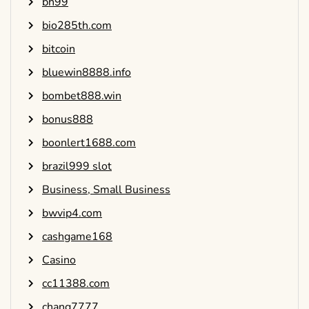
bh99
bio285th.com
bitcoin
bluewin8888.info
bombet888.win
bonus888
boonlert1688.com
brazil999 slot
Business, Small Business
bwvip4.com
cashgame168
Casino
cc11388.com
chang7777