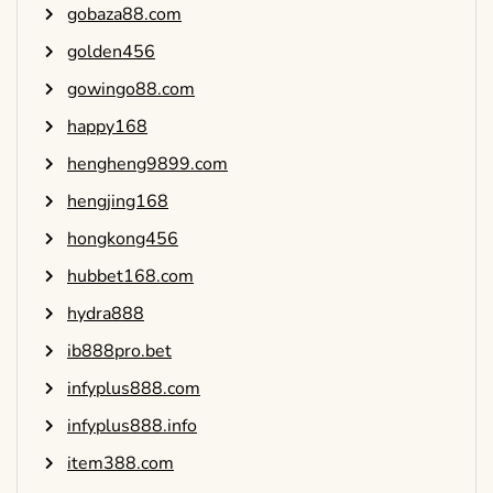
gobaza88.com
golden456
gowingo88.com
happy168
hengheng9899.com
hengjing168
hongkong456
hubbet168.com
hydra888
ib888pro.bet
infyplus888.com
infyplus888.info
item388.com