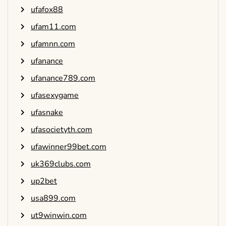
ufafox88
ufam11.com
ufamnn.com
ufanance
ufanance789.com
ufasexygame
ufasnake
ufasocietyth.com
ufawinner99bet.com
uk369clubs.com
up2bet
usa899.com
ut9winwin.com