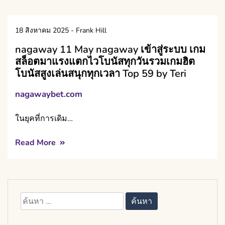
18 สิงหาคม 2025
-
Frank Hill
nagaway 11 May nagaway เข้าสู่ระบบ เกม
สล็อตมาแรงแตกไวโบนัสทุกวันรวมเกมฮิต
โบนัสสูงเล่นสนุกทุกเวลา Top 59 by Teri
nagawaybet.com
ในยุคที่การเดิม…
Read More
ค้นหา
สำหรับ: